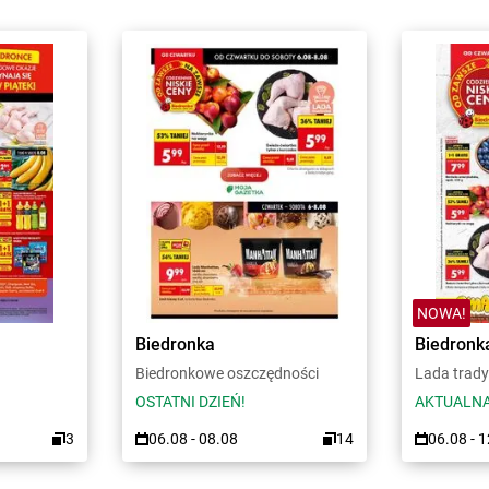
NOWA!
Biedronka
Biedronk
Biedronkowe oszczędności
Lada trady
OSTATNI DZIEŃ!
AKTUALNA
3
06.08 - 08.08
14
06.08 - 