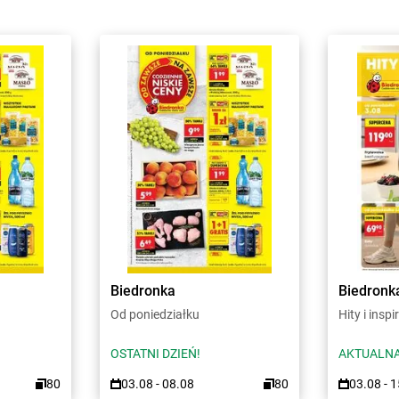
Biedronka
Biedronk
Od poniedziałku
Hity i inspi
OSTATNI DZIEŃ!
AKTUALNA
80
03.08 - 08.08
80
03.08 - 