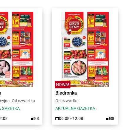
NOWA!
a
Biedronka
cyjna. Od czwartku
Od czwartku
 GAZETKA
AKTUALNA GAZETKA
12.08
88
06.08 - 12.08
88