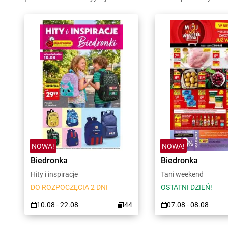
NOWA!
NOWA!
Biedronka
Biedronka
Hity i inspiracje
Tani weekend
DO ROZPOCZĘCIA 2 DNI
OSTATNI DZIEŃ!
10.08 - 22.08
44
07.08 - 08.08