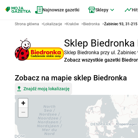
Najnowsze gazetki
Sklepy
Hit
Strona główna
>
Lokalizacje
>
Kraków
>
Biedronka
>
Żabiniec 93, 31-21
Sklep Biedronka 
Sklep Biedronka przy ul. Żabiniec
Zobacz wszystkie gazetki Biedro
Zobacz na mapie sklep Biedronka
Znajdź moją lokalizację
+
−