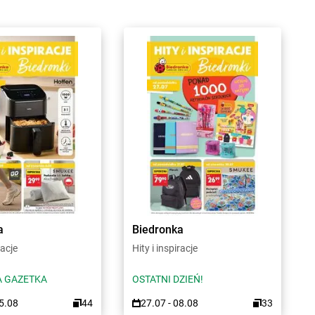
a
Biedronka
racje
Hity i inspiracje
 GAZETKA
OSTATNI DZIEŃ!
15.08
44
27.07 - 08.08
33