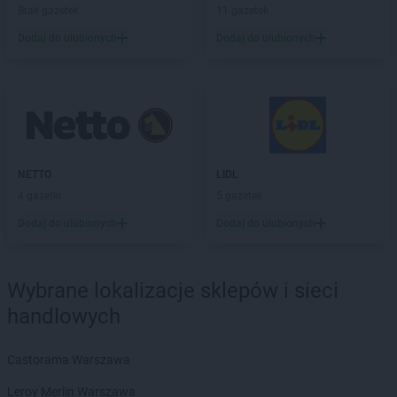
Delikatesy Centrum
Chlewiska
Brak gazetek
11 gazetek
Delikatesy Centrum
Chłopice
Dodaj do ulubionych
Dodaj do ulubionych
Delikatesy Centrum
Chmielnik
Delikatesy Centrum
Chocianów
Delikatesy Centrum
Chodzież
Delikatesy Centrum
Chojna
Delikatesy Centrum
Chojnów
Delikatesy Centrum
Chorkówka
NETTO
LIDL
Delikatesy Centrum
Chorzele
4 gazetki
5 gazetek
Delikatesy Centrum
Chorzelów
Delikatesy Centrum
Chorzów
Dodaj do ulubionych
Dodaj do ulubionych
Delikatesy Centrum
Choszczno
Delikatesy Centrum
Cianowice Duże
Delikatesy Centrum
Cienin Kościelny
Wybrane lokalizacje sklepów i sieci
Delikatesy Centrum
Cieszanów
handlowych
Delikatesy Centrum
Ciężkowice
Delikatesy Centrum
Cmolas
Castorama Warszawa
Delikatesy Centrum
Czarna
Delikatesy Centrum
Czarna Górna
Leroy Merlin Warszawa