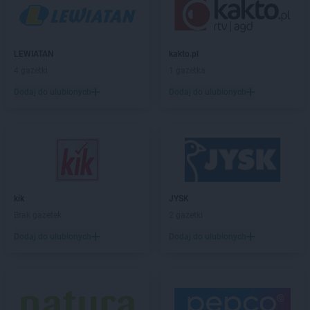
Delikatesy Centrum
Błotnica Strzelecka
Delikatesy Centrum
Bobowa
Delikatesy Centrum
Bóbrka
LEWIATAN
kakto.pl
Delikatesy Centrum
Bochnia
4 gazetki
1 gazetka
Delikatesy Centrum
Bodzentyn
Dodaj do ulubionych
Dodaj do ulubionych
Delikatesy Centrum
Bogacica
Delikatesy Centrum
Bogatynia
Delikatesy Centrum
Bogdaniec
Delikatesy Centrum
Bogoniowice
Delikatesy Centrum
Bogoria
Delikatesy Centrum
Boguchwała
Delikatesy Centrum
Boguszów-Gorce
kik
JYSK
Delikatesy Centrum
Bojszowy
Brak gazetek
2 gazetki
Delikatesy Centrum
Bolesławiec
Dodaj do ulubionych
Dodaj do ulubionych
Delikatesy Centrum
Bolimów
Delikatesy Centrum
Bolszewo
Delikatesy Centrum
Borek Stary
Delikatesy Centrum
Borkowice