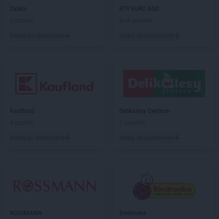
Delikatesy Centrum
Budy Głogowskie
Żabka
RTV EURO AGD
Delikatesy Centrum
Budy Łańcuckie
2 gazetki
Brak gazetek
Delikatesy Centrum
Bukowsko
Dodaj do ulubionych
Dodaj do ulubionych
Delikatesy Centrum
Busko-Zdrój
Delikatesy Centrum
Buszkowiczki
Delikatesy Centrum
Byczyna
Delikatesy Centrum
Bydgoszcz
Delikatesy Centrum
Bystra Podhalańska
Delikatesy Centrum
Bystry
Delikatesy Centrum
Bystrzyca Kłodzka
Kaufland
Delikatesy Centrum
Delikatesy Centrum
Bytom
4 gazetki
1 gazetka
Dodaj do ulubionych
Dodaj do ulubionych
Delikatesy Centrum
Cergowa
Delikatesy Centrum
Cewice
Delikatesy Centrum
Chałupki
Delikatesy Centrum
Charsznica
Delikatesy Centrum
Chęciny
Delikatesy Centrum
Chełm
Delikatesy Centrum
Chełm Śląski
ROSSMANN
Biedronka