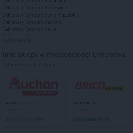
Delikatesy Centrum
Bachowice
Delikatesy Centrum
Baćkowice
Delikatesy Centrum
Banie Mazurskie
Delikatesy Centrum
Barciany
Delikatesy Centrum
Barcin
Delikatesy Centrum
Barlinek
Pokaż więcej
Delikatesy Centrum
Bartoszyce
Delikatesy Centrum
Baruchowo
Inne sklepy w miejscowości Limanowa
Delikatesy Centrum
Barwałd Górny
Delikatesy Centrum
Zobacz wszystkie sklepy
Będzin
Delikatesy Centrum
Bejsce
Delikatesy Centrum
Bełchatów
Delikatesy Centrum
Bełżec
Delikatesy Centrum
Besko
Delikatesy Centrum
Bestwina
Auchan Supermarket
BRICOMARCHE
Delikatesy Centrum
Biadoliny Szlacheckie
1 gazetka
6 gazetek
Delikatesy Centrum
Biała
Dodaj do ulubionych
Dodaj do ulubionych
Delikatesy Centrum
Biała Parcela
Delikatesy Centrum
Biała Podlaska