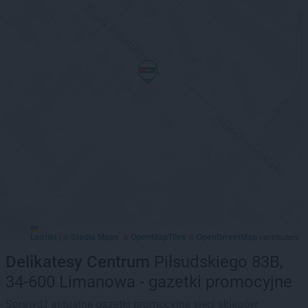
Leaflet
Stadia Maps
OpenMapTiles
OpenStreetMap
|
©
, ©
©
contributors
Delikatesy Centrum
Piłsudskiego 83B,
34-600 Limanowa - gazetki promocyjne
Sprawdź aktualne gazetki promocyjne sieci sklepów