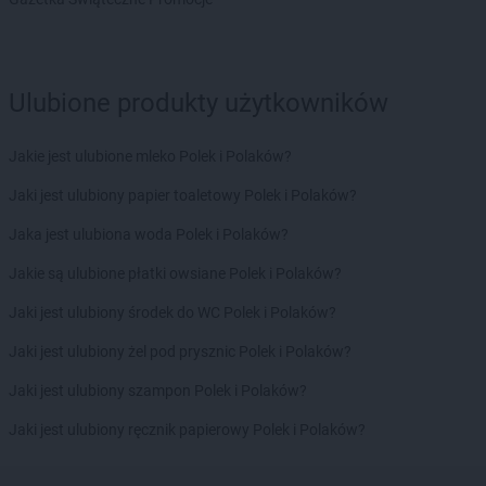
Delikatesy Centrum
Fałków
Delikatesy Centrum
Florynka
Delikatesy Centrum
Frydman
Ulubione produkty użytkowników
Delikatesy Centrum
Frysztak
Jakie jest ulubione mleko Polek i Polaków?
Delikatesy Centrum
Gąbin
Delikatesy Centrum
Garnek
Jaki jest ulubiony papier toaletowy Polek i Polaków?
Delikatesy Centrum
Gawłuszowice
Jaka jest ulubiona woda Polek i Polaków?
Delikatesy Centrum
Gdów
Delikatesy Centrum
Gdynia
Jakie są ulubione płatki owsiane Polek i Polaków?
Delikatesy Centrum
Giedlarowa
Jaki jest ulubiony środek do WC Polek i Polaków?
Delikatesy Centrum
Gierlachów
Delikatesy Centrum
Gilowice
Jaki jest ulubiony żel pod prysznic Polek i Polaków?
Delikatesy Centrum
Giżycko
Jaki jest ulubiony szampon Polek i Polaków?
Delikatesy Centrum
Gliwice
Delikatesy Centrum
Głogów
Jaki jest ulubiony ręcznik papierowy Polek i Polaków?
Delikatesy Centrum
Głogów Małopolski
Delikatesy Centrum
Głowno