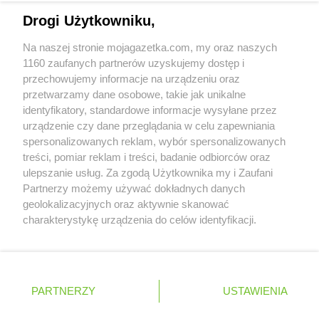
Napisz do nas:
support@mojagazetka.com
Delikatesy Centrum
Grębów
Drogi Użytkowniku,
Współpraca z nami
Delikatesy Centrum
Gródek nad Dunajcem
Delikatesy Centrum
Grodków
Na naszej stronie mojagazetka.com, my oraz naszych
Zobacz szczegóły
1160 zaufanych partnerów uzyskujemy dostęp i
Delikatesy Centrum
Grodzisk
Retail Radar – analiza rynku
przechowujemy informacje na urządzeniu oraz
Delikatesy Centrum
Grodzisk Mazowiecki
przetwarzamy dane osobowe, takie jak unikalne
Delikatesy Centrum
Gromnik
identyfikatory, standardowe informacje wysyłane przez
Delikatesy Centrum
Grotniki
Wasze ulubione produkty
urządzenie czy dane przeglądania w celu zapewniania
Delikatesy Centrum
Grudna Górna
spersonalizowanych reklam, wybór spersonalizowanych
Delikatesy Centrum
Grybów
Regulamin serwisu i polityka prywatności
treści, pomiar reklam i treści, badanie odbiorców oraz
Delikatesy Centrum
Gryfino
ulepszanie usług. Za zgodą Użytkownika my i Zaufani
Delikatesy Centrum
Gubin
Mapa strony
Partnerzy możemy używać dokładnych danych
geolokalizacyjnych oraz aktywnie skanować
Delikatesy Centrum
Hajnówka
Zawsze najnowsze gazetki w naszej
Wszystkie miasta z lokalizacjami sklepów
charakterystykę urządzenia do celów identyfikacji.
Delikatesy Centrum
Hańsk Pierwszy
Ponieważ cenimy Twoją prywatność, prosimy o zgodę na
aplikacji
Delikatesy Centrum
Harbutowice
korzystanie z tych technologii poprzez kliknięcie
Delikatesy Centrum
Harta
„Akceptuję”. Zgoda jest dobrowolna i zawsze możesz ją
+ 1,5 mln zadowolonych kupujących
Delikatesy Centrum
Hażlach
zmienić/wycofać klikając przycisk ustawień prywatności
Polska
Czechy
Ukraina
Litwa
Słowacja
Rumunia
PARTNERZY
USTAWIENIA
Delikatesy Centrum
Hecznarowice
znajdujący się w lewym dolnym rogu strony
Delikatesy Centrum
Hoczew