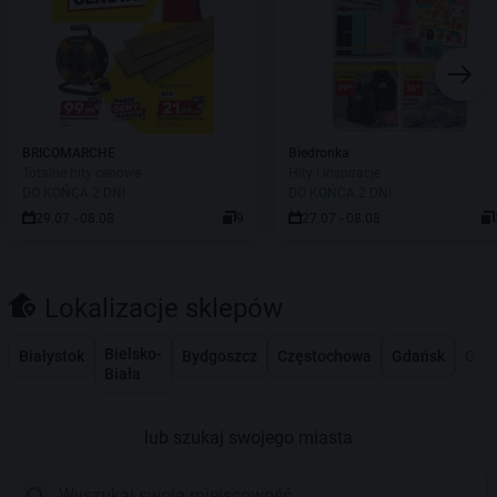
BRICOMARCHE
Biedronka
Totalne hity cenowe
Hity i inspiracje
DO KOŃCA 2 DNI
DO KOŃCA 2 DNI
29.07 - 08.08
9
27.07 - 08.08
Lokalizacje sklepów
Bielsko-
Białystok
Bydgoszcz
Częstochowa
Gdańsk
Gdy
Biała
lub szukaj swojego miasta