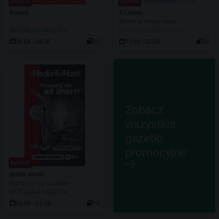
NOWA!
NOWA!
Natura
E.Leclerc
Wybór w dobrej cenie
AKTUALNA GAZETKA
DO ROZPOCZĘCIA 5 DNI
06.08 - 24.08
20
11.08 - 22.08
24
Zobacz
wszystkie
gazetki
promocyjne
NOWA!
Media Markt
Przygotuj się na upały!
AKTUALNA GAZETKA
06.08 - 23.08
15