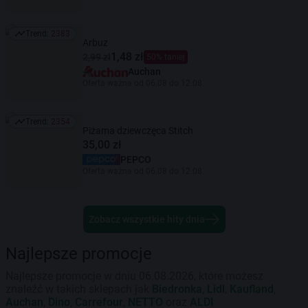
Trend:
2383
Trend: 2383
Arbuz
1,48 zł
2,99 zł
50% taniej
Auchan
Oferta ważna od 06.08 do 12.08
Trend:
2354
Trend: 2354
Piżama dziewczęca Stitch
35,00 zł
PEPCO
Oferta ważna od 06.08 do 12.08
Zobacz wszystkie hity dnia
Najlepsze promocje
Najlepsze promocje w dniu 06.08.2026, które możesz
znaleźć w takich sklepach jak
Biedronka
,
Lidl
,
Kaufland
,
Auchan
,
Dino
,
Carrefour
,
NETTO
oraz
ALDI