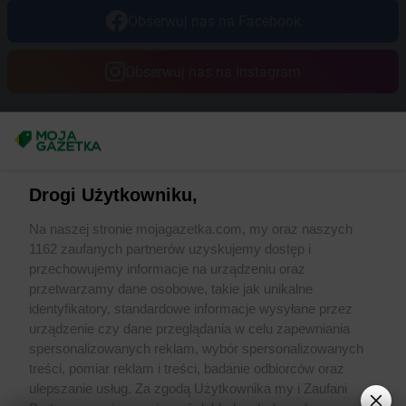
Obserwuj nas na Facebook
Obserwuj nas na Instagram
Masz sugestie lub pytania?
Napisz do nas:
support@mojagazetka.com
Drogi Użytkowniku,
Współpraca z nami
Na naszej stronie mojagazetka.com, my oraz naszych
Zobacz szczegóły
1162 zaufanych partnerów uzyskujemy dostęp i
Retail Radar – analiza rynku
przechowujemy informacje na urządzeniu oraz
przetwarzamy dane osobowe, takie jak unikalne
identyfikatory, standardowe informacje wysyłane przez
Wasze ulubione produkty
urządzenie czy dane przeglądania w celu zapewniania
spersonalizowanych reklam, wybór spersonalizowanych
Regulamin serwisu i polityka prywatności
treści, pomiar reklam i treści, badanie odbiorców oraz
ulepszanie usług. Za zgodą Użytkownika my i Zaufani
Mapa strony