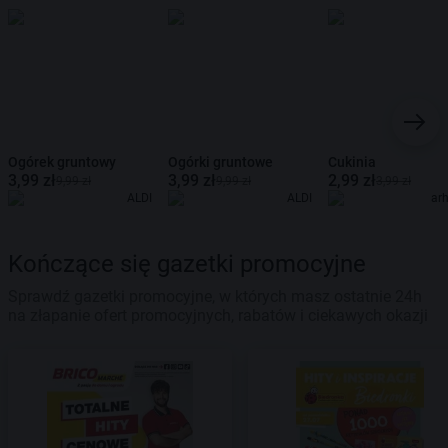
Ogórek gruntowy
Ogórki gruntowe
Cukinia
3,99 zł
3,99 zł
2,99 zł
9,99 zł
9,99 zł
3,99 zł
ALDI
ALDI
ar
Kończące się gazetki promocyjne
Sprawdź gazetki promocyjne, w których masz ostatnie 24h
na złapanie ofert promocyjnych, rabatów i ciekawych okazji