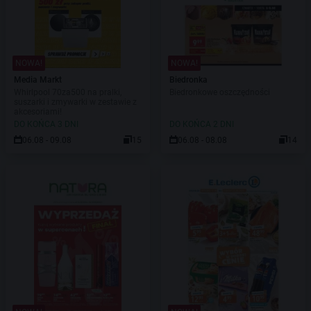
NOWA!
NOWA!
Media Markt
Biedronka
Whirlpool 70za500 na pralki,
Biedronkowe oszczędności
suszarki i zmywarki w zestawie z
akcesoriami!
DO KOŃCA 3 DNI
DO KOŃCA 2 DNI
06.08 - 09.08
15
06.08 - 08.08
14