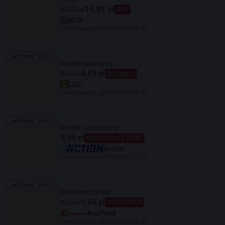
16,99 zł
34,99 zł
-51%
ALDI
Oferta ważna od 05.08 do 08.08
Trend:
2563
Trend: 2563
ogórek gruntowy
4,89 zł
6,99 zł
30% taniej
LIDL
Oferta ważna od 06.08 do 08.08
Trend:
2468
Trend: 2468
środek czyszczący
5,99 zł
Niższa cena z 30 dni
Action
Oferta ważna od 05.08 do 11.08
Trend:
2460
Trend: 2460
marchew młoda
1,49 zł
3,99 zł
62% TANIEJ!
Kaufland
Oferta ważna od 06.08 do 08.08