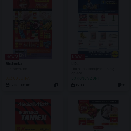
NOWA!
NOWA!
Biedronka
LIDL
Tani weekend
Lidl plus. Skanujesz - To się
opłaca
JUŻ OD JUTRA!
DO KOŃCA 2 DNI
07.08 - 08.08
3
06.08 - 08.08
28