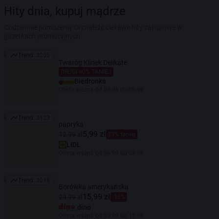
Hity dnia, kupuj mądrze
Codziennie pomożemy Ci znaleźć ciekawe hity zakupowe w
gazetkach promocyjnych
Trend:
3205
Trend: 3205
Twaróg Klinek Delikate
DRUGI 40% TANIEJ
Biedronka
Oferta ważna od 03.08 do 08.08
Trend:
3123
Trend: 3123
papryka
5,99 zł
12,99 zł
53% taniej
LIDL
Oferta ważna od 06.08 do 08.08
Trend:
3018
Trend: 3018
Borówka amerykańska
15,99 zł
24,99 zł
-36%
dino
Oferta ważna od 05.08 do 11.08