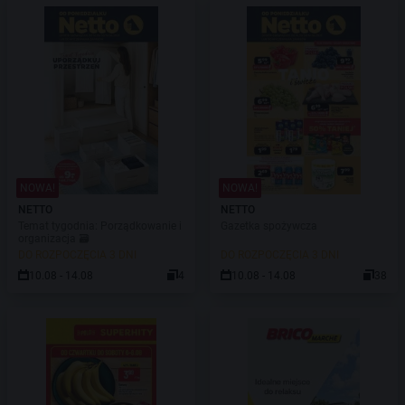
NOWA!
NOWA!
NETTO
NETTO
Temat tygodnia: Porządkowanie i
Gazetka spożywcza
organizacja 🗃️
DO ROZPOCZĘCIA 3 DNI
DO ROZPOCZĘCIA 3 DNI
10.08 - 14.08
4
10.08 - 14.08
38