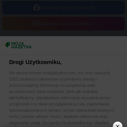
Obserwuj nas na Facebook
Obserwuj nas na Instagram
Masz sugestie lub pytania?
Napisz do nas:
support@mojagazetka.com
Drogi Użytkowniku,
Współpraca z nami
Na naszej stronie mojagazetka.com, my oraz naszych
Zobacz szczegóły
1162 zaufanych partnerów uzyskujemy dostęp i
Retail Radar – analiza rynku
przechowujemy informacje na urządzeniu oraz
przetwarzamy dane osobowe, takie jak unikalne
identyfikatory, standardowe informacje wysyłane przez
Wasze ulubione produkty
urządzenie czy dane przeglądania w celu zapewniania
spersonalizowanych reklam, wybór spersonalizowanych
Regulamin serwisu i polityka prywatności
treści, pomiar reklam i treści, badanie odbiorców oraz
ulepszanie usług. Za zgodą Użytkownika my i Zaufani