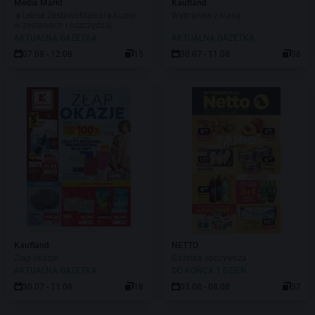
Media Markt
Kaufland
☀️Letnia ZestawoMania!☀️Kupuj
Wyprawka z klasą
w zestawach i oszczędzaj
AKTUALNA GAZETKA
AKTUALNA GAZETKA
07.08 - 12.08
15
30.07 - 11.08
36
Kaufland
NETTO
Złap okazje
Gazetka spożywcza
AKTUALNA GAZETKA
DO KOŃCA 1 DZIEŃ
30.07 - 11.08
18
03.08 - 08.08
37