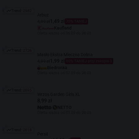
Trend:
2982
Trend: 2982
Arbuz
1,49 zł
4,99 zł
70% TANIEJ
Kaufland
Oferta ważna od 06.08 do 08.08
Trend:
2726
Trend: 2726
Masło Ekstra Mleczna Dolina
1,99 zł
4,99 zł
60% TANIEJ przy zakupie 3
Biedronka
Oferta ważna od 07.08 do 08.08
Trend:
2695
Trend: 2695
Wrzos Garden Girls XL
8,99 zł
NETTO
Oferta ważna od 03.08 do 08.08
Trend:
2618
Trend: 2618
Persil