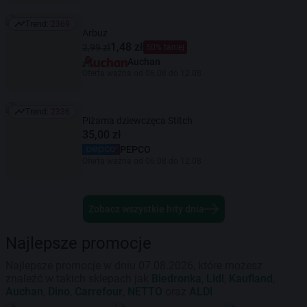
Trend:
2369
Trend: 2369
Arbuz
1,48 zł
2,99 zł
50% taniej
Auchan
Oferta ważna od 06.08 do 12.08
Trend:
2336
Trend: 2336
Piżama dziewczęca Stitch
35,00 zł
PEPCO
Oferta ważna od 06.08 do 12.08
Zobacz wszystkie hity dnia
Najlepsze promocje
Najlepsze promocje w dniu 07.08.2026, które możesz
znaleźć w takich sklepach jak
Biedronka
,
Lidl
,
Kaufland
,
Auchan
,
Dino
,
Carrefour
,
NETTO
oraz
ALDI