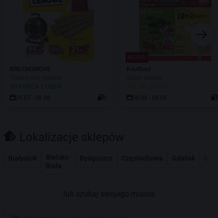
NOWA!
BRICOMARCHE
Kaufland
Totalne hity cenowe
Super Sobota
DO KOŃCA 1 DZIEŃ
JUŻ OD JUTRA!
29.07 - 08.08
9
08.08 - 08.08
Lokalizacje sklepów
Bielsko-
Białystok
Bydgoszcz
Częstochowa
Gdańsk
Gdy
Biała
lub szukaj swojego miasta