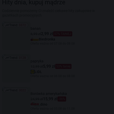
Hity dnia, kupuj mądrze
Codziennie pomożemy Ci znaleźć ciekawe hity zakupowe w
gazetkach promocyjnych
Trend:
3372
Trend: 3372
banan
2,99 zł
6,99 zł
57% TANIEJ
Biedronka
Oferta ważna od 07.08 do 08.08
Trend:
3128
Trend: 3128
papryka
5,99 zł
12,99 zł
53% taniej
LIDL
Oferta ważna od 06.08 do 08.08
Trend:
3022
Trend: 3022
Borówka amerykańska
15,99 zł
24,99 zł
-36%
dino
Oferta ważna od 05.08 do 11.08