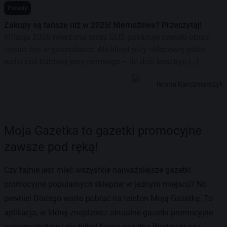
Porady
Zakupy są tańsze niż w 2025! Niemożliwe? Przeczytaj!
Inflacja 2026 mierzona przez GUS pokazuje szeroki obraz
zmian cen w gospodarce. Ale klient przy sklepowej półce
widzi coś bardziej przyziemnego – ile dziś kosztuje […]
Iwona Karczmarczyk
Moja Gazetka to gazetki promocyjne
zawsze pod ręką!
Czy fajnie jest mieć wszystkie najważniejsze gazetki
promocyjne popularnych sklepów w jednym miejscu? No
pewnie! Dlatego warto pobrać na telefon Moją Gazetkę. To
aplikacja, w której znajdziesz aktualne gazetki promocyjne
supermarketów i nie tylko! Nowa gazetka Biedronki czy