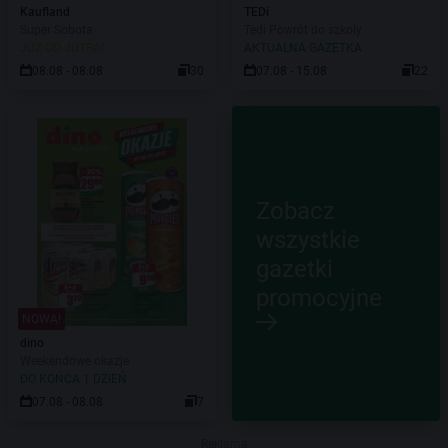
Kaufland
TEDi
Super Sobota
Tedi Powrót do szkoły
JUŻ OD JUTRA!
AKTUALNA GAZETKA
08.08 - 08.08
30
07.08 - 15.08
22
Zobacz
wszystkie
gazetki
promocyjne
NOWA!
dino
Weekendowe okazje
DO KOŃCA 1 DZIEŃ
07.08 - 08.08
7
Reklama