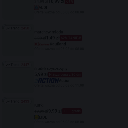
16,99 zł
34,99 zł
-51%
ALDI
Oferta ważna od 05.08 do 08.08
Trend:
2450
Trend: 2450
marchew młoda
1,49 zł
3,99 zł
62% TANIEJ!
Kaufland
Oferta ważna od 06.08 do 08.08
Trend:
2447
Trend: 2447
środek czyszczący
5,99 zł
Niższa cena z 30 dni
Action
Oferta ważna od 05.08 do 11.08
Trend:
2433
Trend: 2433
Kurki
9,99 zł
19,99 zł
1 + 1 gratis
LIDL
Oferta ważna od 06.08 do 08.08