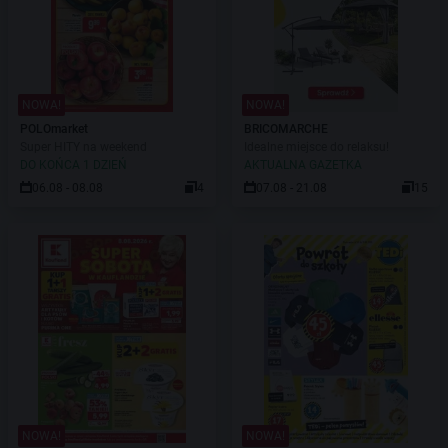
NOWA!
NOWA!
POLOmarket
BRICOMARCHE
Super HITY na weekend
Idealne miejsce do relaksu!
DO KOŃCA 1 DZIEŃ
AKTUALNA GAZETKA
06.08 - 08.08
4
07.08 - 21.08
15
NOWA!
NOWA!