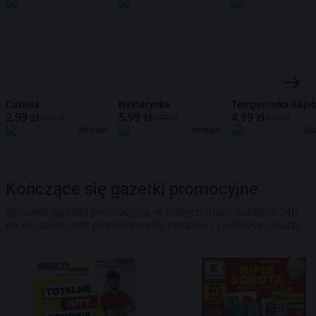
Cukinia
Nektarynka
Temperówka Kapi
2,99 zł
5,99 zł
4,99 zł
3,99 zł
7,99 zł
9,39 zł
arhelan
arhelan
Au
Kończące się gazetki promocyjne
Sprawdź gazetki promocyjne, w których masz ostatnie 24h
na złapanie ofert promocyjnych, rabatów i ciekawych okazji