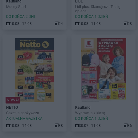
Kaufland
LIDL
Mocny Start
Lidl plus. Skanujesz - To się
opłaca
DO KOŃCA 2 DNI
DO KOŃCA 1 DZIEŃ
10.08 - 12.08
24
10.08 - 11.08
28
NOWA!
NETTO
Kaufland
Gazetka spożywcza
Wyprawka z klasą
AKTUALNA GAZETKA
DO KOŃCA 1 DZIEŃ
10.08 - 14.08
38
30.07 - 11.08
36