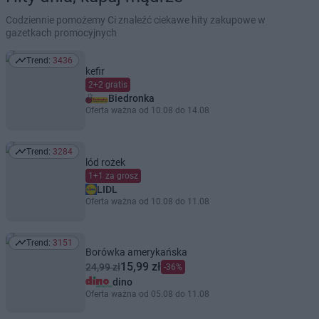
Codziennie pomożemy Ci znaleźć ciekawe hity zakupowe w
gazetkach promocyjnych
Trend:
3436
Trend: 3436
kefir
2+2 gratis
Biedronka
Oferta ważna od 10.08 do 14.08
Trend:
3284
Trend: 3284
lód rożek
1+1 za grosz
LIDL
Oferta ważna od 10.08 do 11.08
Trend:
3151
Trend: 3151
Borówka amerykańska
15,99 zł
24,99 zł
-36%
dino
Oferta ważna od 05.08 do 11.08