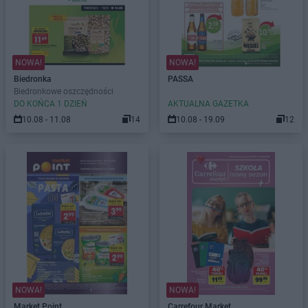
NOWA!
NOWA!
Biedronka
PASSA
Biedronkowe oszczędności
DO KOŃCA 1 DZIEŃ
AKTUALNA GAZETKA
10.08 - 11.08
14
10.08 - 19.09
12
NOWA!
NOWA!
Market Point
Carrefour Market