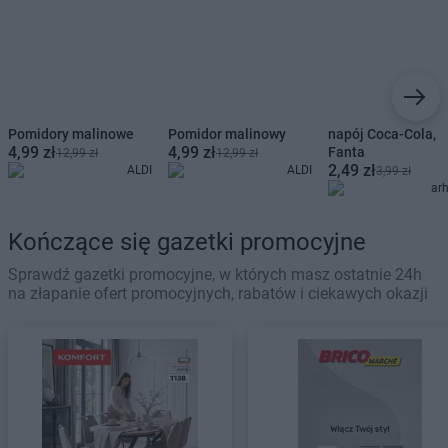
Pomidory malinowe
Pomidor malinowy
napój Coca-Cola,
4,99 zł
4,99 zł
Fanta
12,99 zł
12,99 zł
2,49 zł
ALDI
ALDI
3,99 zł
ar
Kończące się gazetki promocyjne
Sprawdź gazetki promocyjne, w których masz ostatnie 24h
na złapanie ofert promocyjnych, rabatów i ciekawych okazji