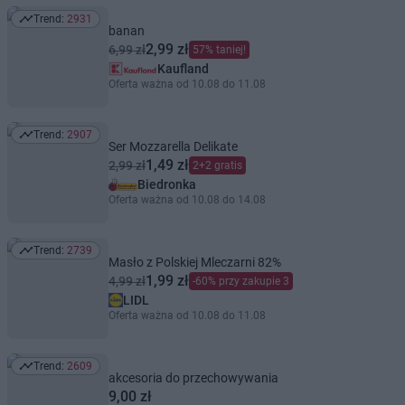
Trend:
2931
Trend: 2931
banan
2,99 zł
6,99 zł
57% taniej!
Kaufland
Oferta ważna od 10.08 do 11.08
Trend:
2907
Trend: 2907
Ser Mozzarella Delikate
1,49 zł
2,99 zł
2+2 gratis
Biedronka
Oferta ważna od 10.08 do 14.08
Trend:
2739
Trend: 2739
Masło z Polskiej Mleczarni 82%
1,99 zł
4,99 zł
-60% przy zakupie 3
LIDL
Oferta ważna od 10.08 do 11.08
Trend:
2609
Trend: 2609
akcesoria do przechowywania
9,00 zł