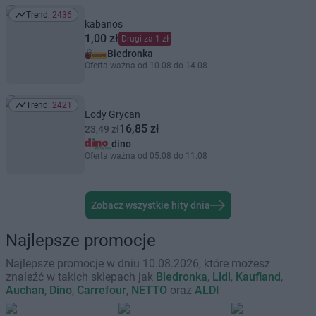
Trend:
2436
Trend: 2436
kabanos
1,00 zł
Drugi za 1 zł
Biedronka
Oferta ważna od 10.08 do 14.08
Trend:
2421
Trend: 2421
Lody Grycan
16,85 zł
23,49 zł
dino
Oferta ważna od 05.08 do 11.08
Zobacz wszystkie hity dnia
Najlepsze promocje
Najlepsze promocje w dniu 10.08.2026, które możesz
znaleźć w takich sklepach jak
Biedronka
,
Lidl
,
Kaufland
,
Auchan
,
Dino
,
Carrefour
,
NETTO
oraz
ALDI