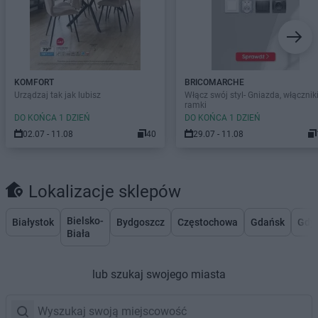
KOMFORT
BRICOMARCHE
Urządzaj tak jak lubisz
Włącz swój styl- Gniazda, włączniki
ramki
DO KOŃCA 1 DZIEŃ
DO KOŃCA 1 DZIEŃ
02.07 - 11.08
40
29.07 - 11.08
Lokalizacje sklepów
Bielsko-
Białystok
Bydgoszcz
Częstochowa
Gdańsk
Gdy
Biała
lub szukaj swojego miasta