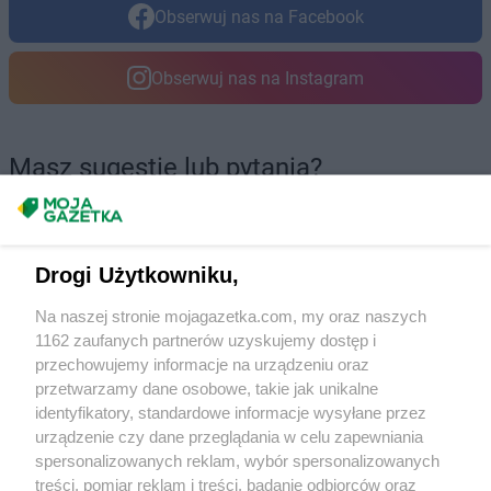
Obserwuj nas na Facebook
Obserwuj nas na Instagram
Masz sugestie lub pytania?
Napisz do nas:
support@mojagazetka.com
Współpraca z nami
Drogi Użytkowniku,
Zobacz szczegóły
Retail Radar – analiza rynku
Na naszej stronie mojagazetka.com, my oraz naszych
1162 zaufanych partnerów uzyskujemy dostęp i
przechowujemy informacje na urządzeniu oraz
Produkty
przetwarzamy dane osobowe, takie jak unikalne
identyfikatory, standardowe informacje wysyłane przez
Wasze ulubione produkty
urządzenie czy dane przeglądania w celu zapewniania
spersonalizowanych reklam, wybór spersonalizowanych
Regulamin serwisu i polityka prywatności
treści, pomiar reklam i treści, badanie odbiorców oraz