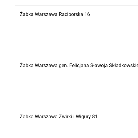
Żabka
Warszawa
Raciborska 16
Żabka
Warszawa
gen. Felicjana Sławoja Składkowski
Żabka
Warszawa
Żwirki i Wigury 81