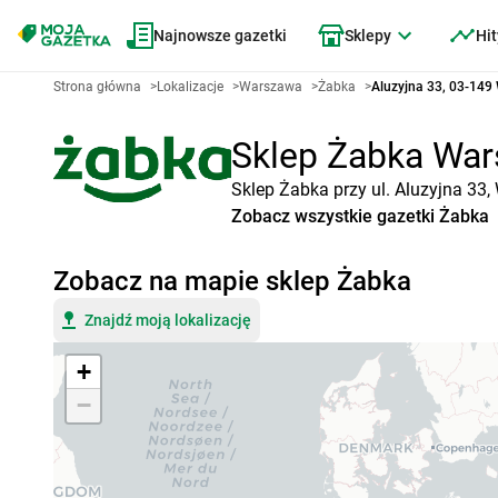
Najnowsze gazetki
Sklepy
Hit
Strona główna
>
Lokalizacje
>
Warszawa
>
Żabka
>
Aluzyjna 33, 03-14
Sklep Żabka Wars
Sklep Żabka przy ul. Aluzyjna 33
Zobacz wszystkie gazetki Żabka
Zobacz na mapie sklep Żabka
Znajdź moją lokalizację
+
−