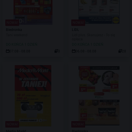
NOWA!
NOWA!
Biedronka
LIDL
Tani weekend
Lidl plus. Skanujesz - To się
opłaca
DO KOŃCA 1 DZIEŃ
DO KOŃCA 1 DZIEŃ
07.08 - 08.08
3
06.08 - 08.08
28
NOWA!
NOWA!
Media Markt
Biedronka