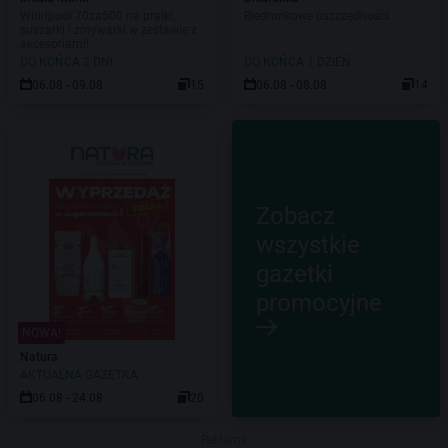
Whirlpool 70za500 na pralki,
Biedronkowe oszczędności
suszarki i zmywarki w zestawie z
akcesoriami!
DO KOŃCA 2 DNI
DO KOŃCA 1 DZIEŃ
06.08 - 09.08
15
06.08 - 08.08
14
Zobacz
wszystkie
gazetki
promocyjne
NOWA!
Natura
AKTUALNA GAZETKA
06.08 - 24.08
20
Reklama