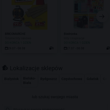
BRICOMARCHE
Biedronka
Totalne hity cenowe
Hity i inspiracje
DO KOŃCA 1 DZIEŃ
DO KOŃCA 1 DZIEŃ
29.07 - 08.08
9
27.07 - 08.08
Lokalizacje sklepów
Bielsko-
Białystok
Bydgoszcz
Częstochowa
Gdańsk
Gdy
Biała
lub szukaj swojego miasta