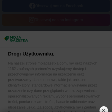
Obserwuj nas na Facebook
Obserwuj nas na Instagram
Masz sugestie lub pytania?
Napisz do nas:
support@mojagazetka.com
Drogi Użytkowniku,
Współpraca z nami
Na naszej stronie mojagazetka.com, my oraz naszych
Zobacz szczegóły
1162 zaufanych partnerów uzyskujemy dostęp i
Retail Radar – analiza rynku
przechowujemy informacje na urządzeniu oraz
przetwarzamy dane osobowe, takie jak unikalne
identyfikatory, standardowe informacje wysyłane przez
Wasze ulubione produkty
urządzenie czy dane przeglądania w celu zapewniania
spersonalizowanych reklam, wybór spersonalizowanych
Regulamin serwisu i polityka prywatności
treści, pomiar reklam i treści, badanie odbiorców oraz
ulepszanie usług. Za zgodą Użytkownika my i Zaufani
Mapa strony