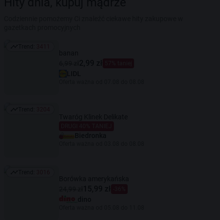
Hity dnia, kupuj mądrze
Codziennie pomożemy Ci znaleźć ciekawe hity zakupowe w
gazetkach promocyjnych
Trend:
3411
Trend: 3411
banan
2,99 zł
6,99 zł
57% taniej
LIDL
Oferta ważna od 07.08 do 08.08
Trend:
3204
Trend: 3204
Twaróg Klinek Delikate
DRUGI 40% TANIEJ
Biedronka
Oferta ważna od 03.08 do 08.08
Trend:
3016
Trend: 3016
Borówka amerykańska
15,99 zł
24,99 zł
-36%
dino
Oferta ważna od 05.08 do 11.08