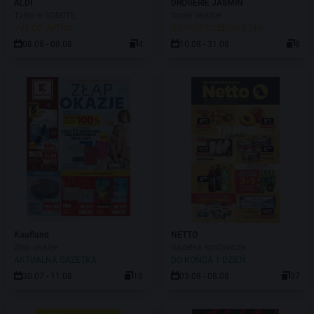
ALDI
DROGERIE JASMIN
Tylko w SOBOTĘ
Super okazje!
JUŻ OD JUTRA!
DO ROZPOCZĘCIA 3 DNI
08.08 - 08.08
4
10.08 - 31.08
8
Kaufland
NETTO
Złap okazje
Gazetka spożywcza
AKTUALNA GAZETKA
DO KOŃCA 1 DZIEŃ
30.07 - 11.08
18
03.08 - 08.08
37