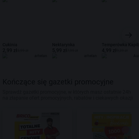
Cukinia
Nektarynka
Temperówka Kapi
2,99 zł
5,99 zł
4,99 zł
3,99 zł
7,99 zł
9,39 zł
arhelan
arhelan
Au
Kończące się gazetki promocyjne
Sprawdź gazetki promocyjne, w których masz ostatnie 24h
na złapanie ofert promocyjnych, rabatów i ciekawych okazji