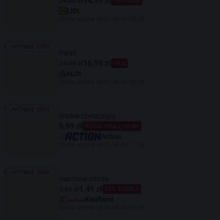
14,99 zł
24,80 zł
39% taniej
LIDL
Oferta ważna od 07.08 do 08.08
Trend:
2597
Trend: 2597
Persil
16,99 zł
34,99 zł
-51%
ALDI
Oferta ważna od 05.08 do 08.08
Trend:
2462
Trend: 2462
środek czyszczący
5,99 zł
Niższa cena z 30 dni
Action
Oferta ważna od 05.08 do 11.08
Trend:
2460
Trend: 2460
marchew młoda
1,49 zł
3,99 zł
62% TANIEJ!
Kaufland
Oferta ważna od 06.08 do 08.08