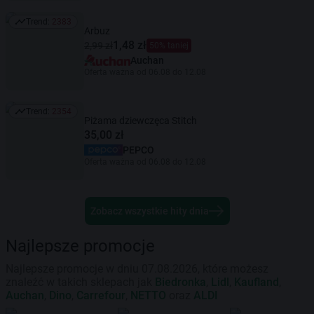
Trend:
2383
Trend: 2383
Arbuz
1,48 zł
2,99 zł
50% taniej
Auchan
Oferta ważna od 06.08 do 12.08
Trend:
2354
Trend: 2354
Piżama dziewczęca Stitch
35,00 zł
PEPCO
Oferta ważna od 06.08 do 12.08
Zobacz wszystkie hity dnia
Najlepsze promocje
Najlepsze promocje w dniu 07.08.2026, które możesz
znaleźć w takich sklepach jak
Biedronka
,
Lidl
,
Kaufland
,
Auchan
,
Dino
,
Carrefour
,
NETTO
oraz
ALDI