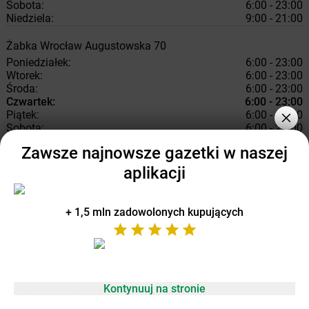
Sobota:
6:00 - 23:00
Niedziela:
9:00 - 21:00
Żabka
Wrocław
Augustowska 70
Poniedziałek:
6:00 - 23:00
Wtorek:
6:00 - 23:00
Środa:
6:00 - 23:00
Czwartek:
6:00 - 23:00
Piątek:
6:00 - 23:00
Sobota:
6:00 - 23:00
Niedziela:
10:00 - 20:00
Zawsze najnowsze gazetki w naszej
Żabka
Wrocław
Krawiecka 1
aplikacji
Poniedziałek:
czynne całą dobę
Wtorek:
czynne całą dobę
Środa:
czynne całą dobę
+ 1,5 mln zadowolonych kupujących
Czwartek:
czynne całą dobę
Piątek:
czynne całą dobę
Sobota:
czynne całą dobę
Niedziela:
0:00 - 23:00
Kontynuuj na stronie
Żabka
Wrocław
Szczytnicka 42
Poniedziałek:
6:00 - 23:00