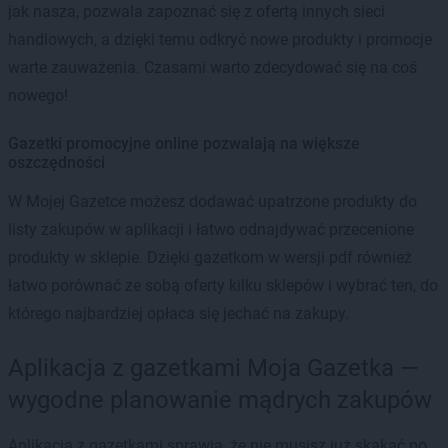
jak nasza, pozwala zapoznać się z ofertą innych sieci
handlowych, a dzięki temu odkryć nowe produkty i promocje
warte zauważenia. Czasami warto zdecydować się na coś
nowego!
Gazetki promocyjne online pozwalają na większe
oszczędności
W Mojej Gazetce możesz dodawać upatrzone produkty do
listy zakupów w aplikacji i łatwo odnajdywać przecenione
produkty w sklepie. Dzięki gazetkom w wersji pdf również
łatwo porównać ze sobą oferty kilku sklepów i wybrać ten, do
którego najbardziej opłaca się jechać na zakupy.
Aplikacja z gazetkami Moja Gazetka —
wygodne planowanie mądrych zakupów
Aplikacja z gazetkami sprawia, że nie musisz już skakać po