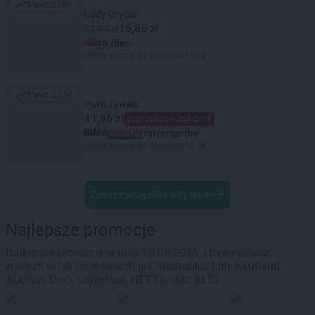
Trend:
2387
Trend: 2387
Lody Grycan
16,85 zł
23,49 zł
dino
Oferta ważna od 05.08 do 11.08
Trend:
2354
Trend: 2354
Piwo Żywiec
11,96 zł
przy zakupie 2x4-pack
Intermarche
Oferta ważna od 06.08 do 12.08
Zobacz wszystkie hity dnia
Najlepsze promocje
Najlepsze promocje w dniu 10.08.2026, które możesz
znaleźć w takich sklepach jak
Biedronka
,
Lidl
,
Kaufland
,
Auchan
,
Dino
,
Carrefour
,
NETTO
oraz
ALDI