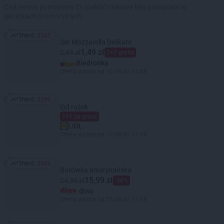
Codziennie pomożemy Ci znaleźć ciekawe hity zakupowe w
gazetkach promocyjnych
Trend:
3345
Trend: 3345
Ser Mozzarella Delikate
1,49 zł
2,99 zł
2+2 gratis
Biedronka
Oferta ważna od 10.08 do 14.08
Trend:
3290
Trend: 3290
lód rożek
1+1 za grosz
LIDL
Oferta ważna od 10.08 do 11.08
Trend:
3086
Trend: 3086
Borówka amerykańska
15,99 zł
24,99 zł
-36%
dino
Oferta ważna od 05.08 do 11.08