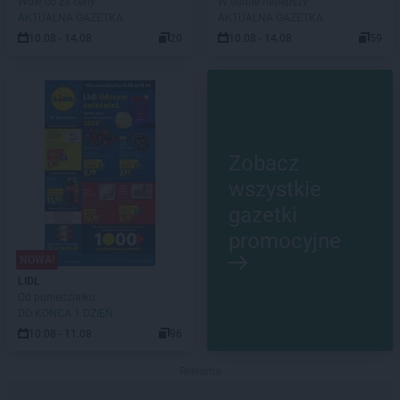
Wow co za ceny
W sumie najlepszy
AKTUALNA GAZETKA
AKTUALNA GAZETKA
10.08 - 14.08
20
10.08 - 14.08
59
Zobacz
wszystkie
gazetki
promocyjne
NOWA!
LIDL
Od poniedziałku
DO KOŃCA 1 DZIEŃ
10.08 - 11.08
96
Reklama