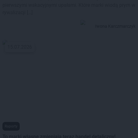
pierwszymi wakacyjnymi upałami. Które marki wiodą prym w
rywalizacji […]
Iwona Karczmarczyk
15.07.2026
Raporty
To marki własne zmieniają teraz handel detaliczny!