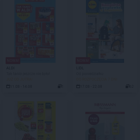
NOWA!
NOWA!
ALDI
LIDL
Tak tanio jeszcze nie było!
Od poniedziałku
JUŻ OD JUTRA!
DO ROZPOCZĘCIA 7 DNI
11.08 - 14.08
1
17.08 - 22.08
62