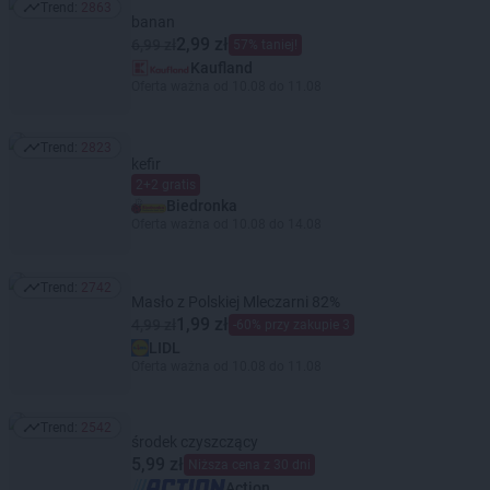
Trend:
2863
Trend: 2863
banan
2,99 zł
6,99 zł
57% taniej!
Kaufland
Oferta ważna od 10.08 do 11.08
Trend:
2823
Trend: 2823
kefir
2+2 gratis
Biedronka
Oferta ważna od 10.08 do 14.08
Trend:
2742
Trend: 2742
Masło z Polskiej Mleczarni 82%
1,99 zł
4,99 zł
-60% przy zakupie 3
LIDL
Oferta ważna od 10.08 do 11.08
Trend:
2542
Trend: 2542
środek czyszczący
5,99 zł
Niższa cena z 30 dni
Action