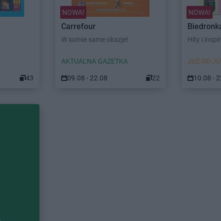
NOWA!
NOWA!
Carrefour
Biedronk
W sumie same okazje!
Hity i inspi
AKTUALNA GAZETKA
JUŻ OD JU
43
09.08 - 22.08
22
10.08 - 