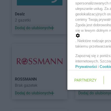
spersonalizowanych re
ulepszanie usług. Za
Dealz
POLOmarket
geolokalizacyjnych or
cenimy Twoją prywatno
2 gazetki
10 gazetek
Zgoda jest dobrowoln
Dodaj do ulubionych
Dodaj do ulubiony
się w lewym dolnym r
. Niektóre rodzaje p
takiemu przetwarzaniu
Zapoznaj się z poniż
internetowych. Szcze
Prywatności
i
Cooki
ROSSMANN
Auchan
PARTNERZY
Brak gazetek
5 gazetek
Dodaj do ulubionych
Dodaj do ulubiony