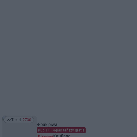
Trend:
2730
Trend: 2730
4-pak piwa
Kup 1+1 4-pak tańszy gratis
Kaufland