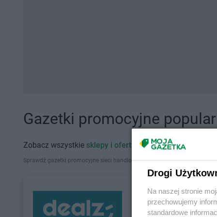
Gazetki promocyjne popularn
Zobacz wszystkie
sklepy i oferty promocyjne
Sprawdź gazetki promocyjne sieci handlowych, które działają w Polsce. Zna
Drogi Użytkow
Na naszej stronie mo
przechowujemy informa
standardowe informac