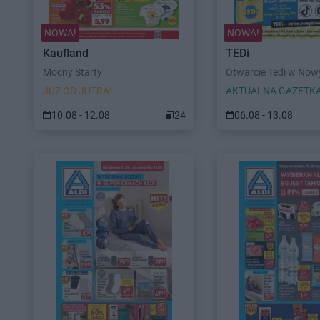
NOWA!
NOWA!
Kaufland
TEDi
Mocny Starty
Otwarcie Tedi w No
JUŻ OD JUTRA!
AKTUALNA GAZETK
10.08 - 12.08
24
06.08 - 13.08