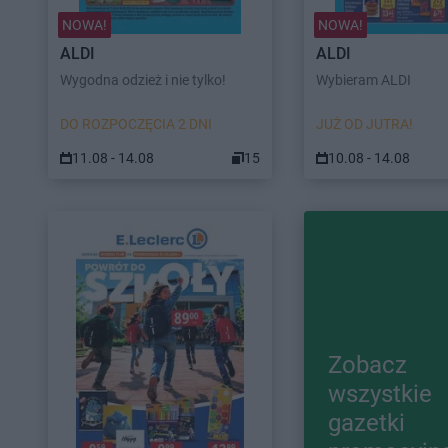
NOWA!
NOWA!
ALDI
ALDI
Wygodna odzież i nie tylko!
Wybieram ALDI
DO ROZPOCZĘCIA 2 DNI
JUŻ OD JUTRA!
11.08 - 14.08
15
10.08 - 14.08
Zobacz
wszystkie
gazetki