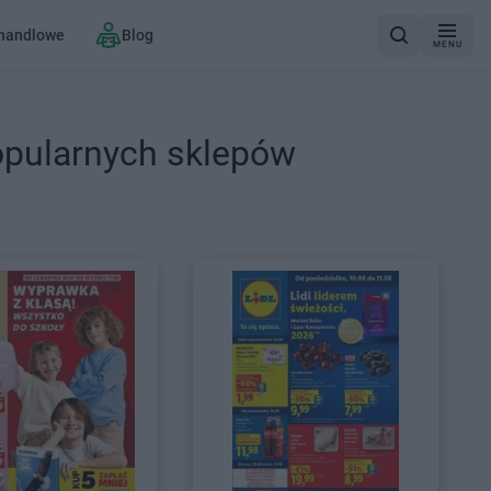
 handlowe
Blog
MENU
opularnych sklepów