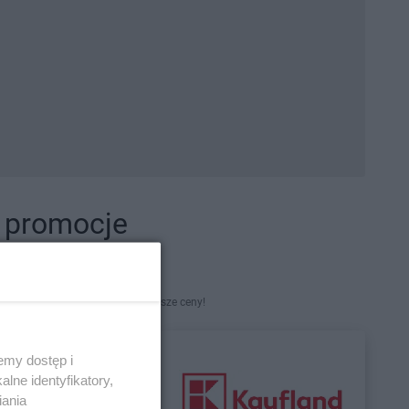
i promocje
kety. Najlepsze promocje i najniższe ceny!
emy dostęp i
lne identyfikatory,
iania