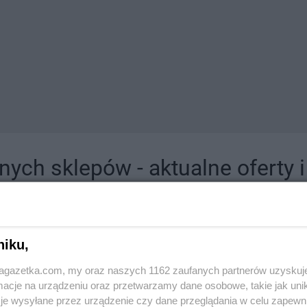
ych sklepów - aktualne oferty 
jdziesz tutaj sklepy należące do lokalnych sieci oraz duże, znane super- i hipermar
niku,
jagazetka.com, my oraz naszych 1162 zaufanych partnerów uzyskuj
cje na urządzeniu oraz przetwarzamy dane osobowe, takie jak unika
je wysyłane przez urządzenie czy dane przeglądania w celu zapewn