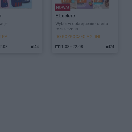
NOWA!
a
E.Leclerc
racje
Wybór w dobrej cenie - oferta
rozszerzona
TRA!
DO ROZPOCZĘCIA 2 DNI
22.08
44
11.08 - 22.08
24