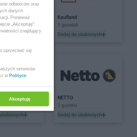
anie odbiorców oraz
nych danych
Kaufland
kacji. Ponieważ
ięcie „Akceptuję”.
a
5 gazetek
ywatności znajdujący
 ulubionych
Dodaj do ulubionych
o sprzeciwić się
 naszych serwisów
esz w
Polityce
a
NETTO
Akceptuję
3 gazetki
 ulubionych
Dodaj do ulubionych