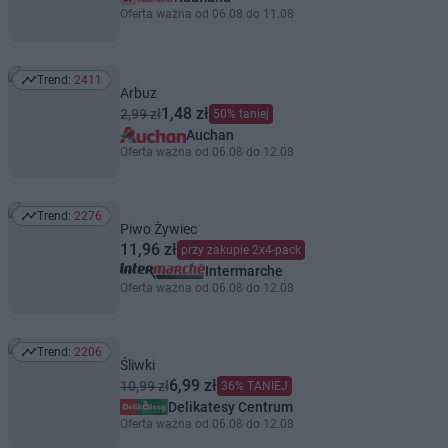
Oferta ważna od 06.08 do 11.08
Trend:
2411
Trend: 2411
Arbuz
1,48 zł
2,99 zł
50% taniej
Auchan
Oferta ważna od 06.08 do 12.08
Trend:
2276
Trend: 2276
Piwo Żywiec
11,96 zł
przy zakupie 2x4-pack
Intermarche
Oferta ważna od 06.08 do 12.08
Trend:
2206
Trend: 2206
Śliwki
6,99 zł
10,99 zł
36% TANIEJ
Delikatesy Centrum
Oferta ważna od 06.08 do 12.08