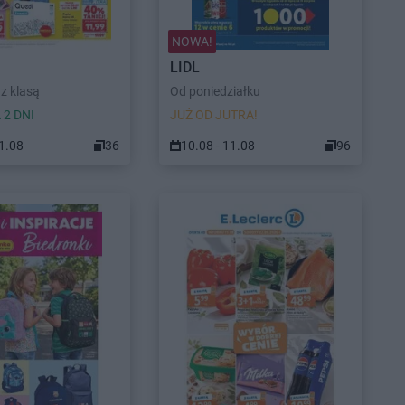
NOWA!
LIDL
z klasą
Od poniedziałku
 2 DNI
JUŻ OD JUTRA!
11.08
36
10.08 - 11.08
96