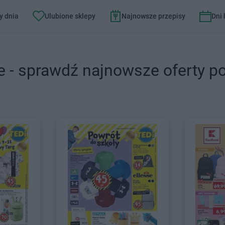
y dnia
Ulubione sklepy
Najnowsze przepisy
Dni
e - sprawdź najnowsze oferty p