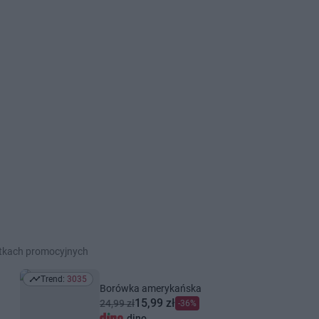
etkach promocyjnych
Trend:
3035
Trend: 3035
Borówka amerykańska
15,99 zł
24,99 zł
-36%
dino