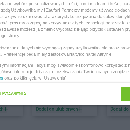
klam, wybór spersonalizowanych treści, pomiar reklam i treści, bad
 zgodą Użytkownika my i Zaufani Partnerzy możemy używać dokład
PEPCO
dino
az aktywnie skanować charakterystykę urządzenia do celów identyfi
ść, prosimy o zgodę na korzystanie z tych technologii poprzez klikn
1 gazetka
1 gazetk
a i zawsze możesz ją zmienić/wycofać klikając przycisk ustawień pr
ch
Dodaj do ulubionych
Dodaj do
ogu strony
rzetwarzania danych nie wymagają zgody użytkownika, ale masz praw
. Preferencje będą miały zastosowania tylko na tej witrynie.
szymi informacjami, abyś mógł świadomie i komfortowo korzystać z
gółowe informacje dotyczące przetwarzania Twoich danych znajdzi
es
oraz po kliknięciu w „Ustawienia”.
ALDI
Biedronk
USTAWIENIA
2 gazetki
7 gazetek
ch
Dodaj do ulubionych
Dodaj do