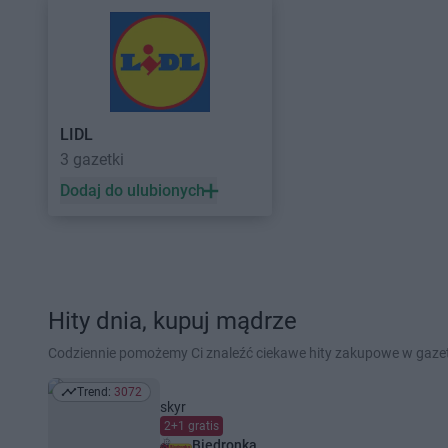
LIDL
3 gazetki
Dodaj do ulubionych
Hity dnia, kupuj mądrze
Codziennie pomożemy Ci znaleźć ciekawe hity zakupowe w gaz
Trend:
3072
Trend: 3072
skyr
2+1 gratis
Biedronka