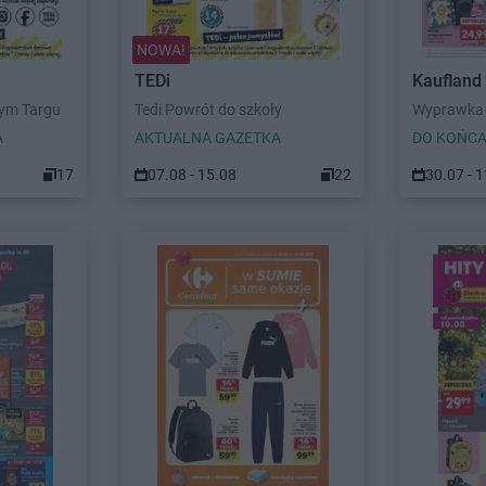
NOWA!
TEDi
Kaufland
wym Targu
Tedi Powrót do szkoły
Wyprawka 
A
AKTUALNA GAZETKA
DO KOŃCA
17
07.08 - 15.08
22
30.07 - 