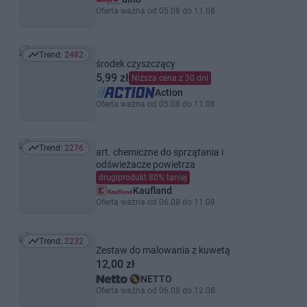
Oferta ważna od 05.08 do 11.08
Trend:
2482
Trend: 2482
środek czyszczący
5,99 zł
Niższa cena z 30 dni
Action
Oferta ważna od 05.08 do 11.08
Trend:
2276
art. chemiczne do sprzątania i
Trend: 2276
odświeżacze powietrza
drugiprodukt 80% taniej
Kaufland
Oferta ważna od 06.08 do 11.08
Trend:
2232
Trend: 2232
Zestaw do malowania z kuwetą
12,00 zł
NETTO
Oferta ważna od 06.08 do 12.08