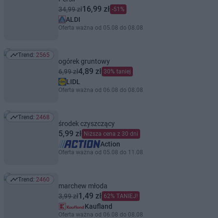
16,99 zł
34,99 zł
-51%
ALDI
Oferta ważna od 05.08 do 08.08
Trend:
2565
Trend: 2565
ogórek gruntowy
4,89 zł
6,99 zł
30% taniej
LIDL
Oferta ważna od 06.08 do 08.08
Trend:
2468
Trend: 2468
środek czyszczący
5,99 zł
Niższa cena z 30 dni
Action
Oferta ważna od 05.08 do 11.08
Trend:
2460
Trend: 2460
marchew młoda
1,49 zł
3,99 zł
62% TANIEJ!
Kaufland
Oferta ważna od 06.08 do 08.08