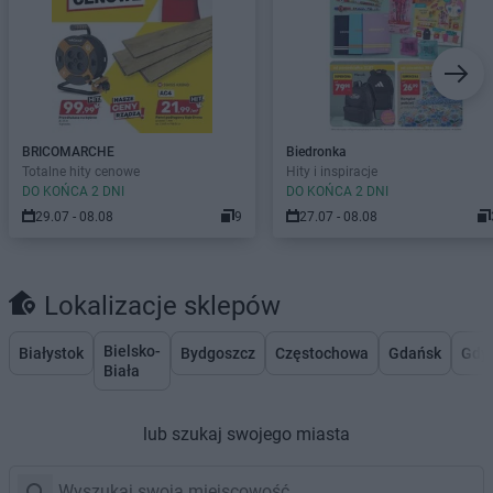
BRICOMARCHE
Biedronka
Totalne hity cenowe
Hity i inspiracje
DO KOŃCA 2 DNI
DO KOŃCA 2 DNI
29.07 - 08.08
9
27.07 - 08.08
Lokalizacje sklepów
Bielsko-
Białystok
Bydgoszcz
Częstochowa
Gdańsk
Gdy
Biała
lub szukaj swojego miasta