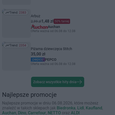
Trend:
2383
Trend: 2383
Arbuz
1,48 zł
2,99 zł
50% taniej
Auchan
Oferta ważna od 06.08 do 12.08
Trend:
2354
Trend: 2354
Piżama dziewczęca Stitch
35,00 zł
PEPCO
Oferta ważna od 06.08 do 12.08
Zobacz wszystkie hity dnia
Najlepsze promocje
Najlepsze promocje w dniu 06.08.2026, które możesz
znaleźć w takich sklepach jak
Biedronka
,
Lidl
,
Kaufland
,
Auchan
,
Dino
,
Carrefour
,
NETTO
oraz
ALDI