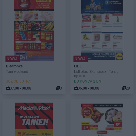
NOWA!
NOWA!
Biedronka
LIDL
Tani weekend
Lidl plus. Skanujesz - To się
opłaca
JUŻ OD JUTRA!
DO KOŃCA 2 DNI
07.08 - 08.08
3
06.08 - 08.08
28