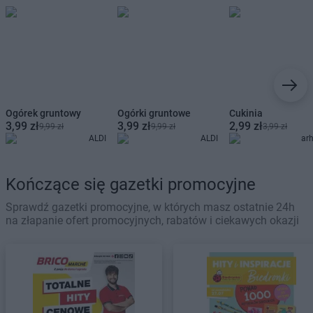
Ogórek gruntowy
Ogórki gruntowe
Cukinia
3,99 zł
3,99 zł
2,99 zł
9,99 zł
9,99 zł
3,99 zł
ALDI
ALDI
ar
Kończące się gazetki promocyjne
Sprawdź gazetki promocyjne, w których masz ostatnie 24h
na złapanie ofert promocyjnych, rabatów i ciekawych okazji