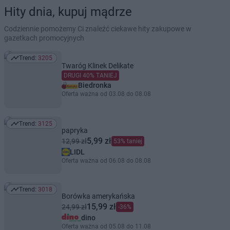
Hity dnia, kupuj mądrze
Codziennie pomożemy Ci znaleźć ciekawe hity zakupowe w
gazetkach promocyjnych
Trend:
3205
Trend: 3205
Twaróg Klinek Delikate
DRUGI 40% TANIEJ
Biedronka
Oferta ważna od 03.08 do 08.08
Trend:
3125
Trend: 3125
papryka
5,99 zł
12,99 zł
53% taniej
LIDL
Oferta ważna od 06.08 do 08.08
Trend:
3018
Trend: 3018
Borówka amerykańska
15,99 zł
24,99 zł
-36%
dino
Oferta ważna od 05.08 do 11.08