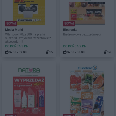
NOWA!
NOWA!
Media Markt
Biedronka
Whirlpool 70za500 na pralki,
Biedronkowe oszczędności
suszarki i zmywarki w zestawie z
akcesoriami!
DO KOŃCA 3 DNI
DO KOŃCA 2 DNI
06.08 - 09.08
15
06.08 - 08.08
14