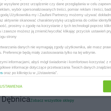
ch miastach
je wysyłane przez urządzenie czy dane przeglądania w celu zapewn
klam, wybór spersonalizowanych treści, pomiar reklam i treści, bad
 zgodą Użytkownika my i Zaufani Partnerzy możemy używać dokład
nów
Chata Polska
Bobowicko
Chata Polsk
az aktywnie skanować charakterystykę urządzenia do celów identyfi
nowo
Chata Polska
Bolewice
Chata Polsk
ść, prosimy o zgodę na korzystanie z tych technologii poprzez klikn
y
Chata Polska
Borek Strzeliński
Chata Polsk
a i zawsze możesz ją zmienić/wycofać klikając przycisk ustawień pr
Chata Polska
Borów
Chata Polsk
ogu strony
o
Chata Polska
Borówiec
Chata Polsk
rzetwarzania danych nie wymagają zgody użytkownika, ale masz praw
tkowo
Chata Polska
Ciosaniec
Chata Polsk
. Preferencje będą miały zastosowania tylko na tej witrynie.
stowo
Chata Polska
Czaplinek
Chata Polsk
wa
Chata Polska
Czarnków
Chata Polsk
szymi informacjami, abyś mógł świadomie i komfortowo korzystać z
gółowe informacje dotyczące przetwarzania Twoich danych znajdzi
Chata Polska
Dobrzejewice
Chata Polsk
es
oraz po kliknięciu w „Ustawienia”.
ęka
Chata Polska
Dobrzyca
Chata Polsk
szyce
Chata Polska
Dolna Grupa
Chata Polsk
USTAWIENIA
sze Wielkie
Chata Polska
Gorzów
Chata Polsk
 Dębnica
Wielkopolski
Chata Polsk
Zobacz wszystkie sklepy
Chata Polska
Gostycyn
Chata Polsk