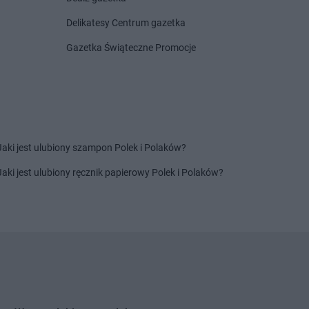
a
Nowy Tomyśl
Delikatesy Centrum gazetka
a
Ostrów
Gazetka Świąteczne Promocje
a
Owińska
a
Przecław
Chata Polska
Psary Polskie
a
Przemęt
Chata Polska
Pszczelnik
a
Przeźmierowo
Jaki jest ulubiony szampon Polek i Polaków?
a
Rumianek
Chata Polska
Rzepin
Jaki jest ulubiony ręcznik papierowy Polek i Polaków?
a
Ryczywół
a
Stęszew
Chata Polska
Szczecin
a
Suchy Las
Chata Polska
Szczytniki
a
Swarzędz
Chata Polska
Szewce
a
Syców
a
Szamotuły