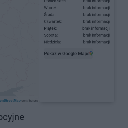
Poniedziałek:
brak informacji
Wtorek:
brak informacji
Środa:
brak informacji
Czwartek:
brak informacji
Piątek:
brak informacji
Sobota:
brak informacji
Niedziela:
brak informacji
Pokaż w Google Maps
enStreetMap
contributors
ocyjne