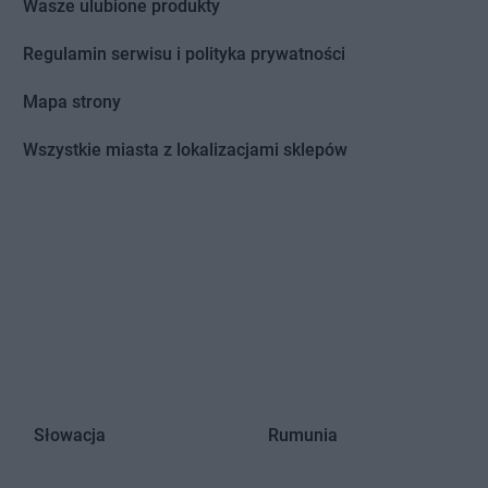
Wasze ulubione produkty
Regulamin serwisu i polityka prywatności
a
Tyniec Mały
Chata Polska
Tyniec nad Ślęzą
Mapa strony
a
Wrocław
Chata Polska
Wyszyna
Wszystkie miasta z lokalizacjami sklepów
a
Wronki
a
Września
a
Wymiarki
a
Wysoka
a
Żórawina
Słowacja
Rumunia