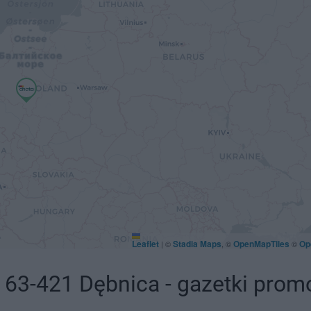
Leaflet
Stadia Maps
OpenMapTiles
Op
|
©
, ©
©
 63-421 Dębnica - gazetki prom