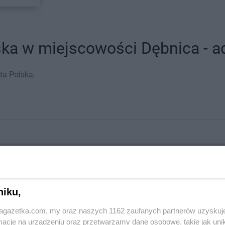
ka w miejscowości Dębnica - ad
ta Polska.
niku,
jagazetka.com, my oraz naszych 1162 zaufanych partnerów uzyskuj
cje na urządzeniu oraz przetwarzamy dane osobowe, takie jak unika