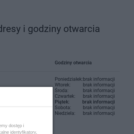
resy i godziny otwarcia
Godziny otwarcia
Poniedziałek:
brak informacji
Wtorek:
brak informacji
Środa:
brak informacji
Czwartek:
brak informacji
Piątek:
brak informacji
Sobota:
brak informacji
Niedziela:
brak informacji
emy dostęp i
lne identyfikatory,