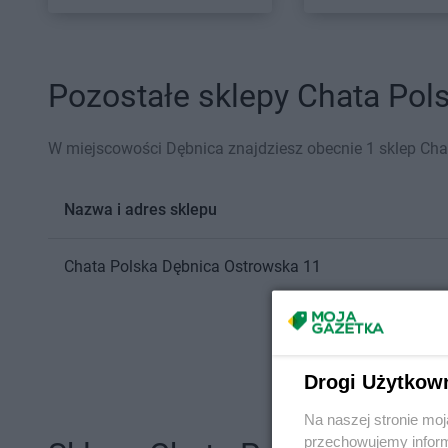
Pozostałe sklepy Chata Pols
W miejscowości Dębnica znajdziesz obecnie 1 sklep Cha
Nazwa i adres sklepu
Chata Polska
Dębnica
Ostrowska 11
Drogi Użytkow
Na naszej stronie mo
przechowujemy informa