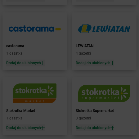
Żabka
Biała Piska
Żabka
Biała Podlaska
Żabka
Biała Rawska
Żabka
Białe Błota
Żabka
Białka
Żabka
Białka Tatrzańska
castorama
LEWIATAN
Żabka
Białobrzegi
1 gazetka
4 gazetki
Żabka
Bialogard
Żabka
Białogóra
Dodaj do ulubionych
Dodaj do ulubionych
Żabka
Białośliwie
Żabka
Białowieża
Żabka
Biały Dunajec
Żabka
Białystok
Żabka
Bibice
Żabka
Biczyce Dolne
Stokrotka Market
Stokrotka Supermarket
Żabka
Biecz
1 gazetka
3 gazetki
Żabka
Biedrusko
Dodaj do ulubionych
Dodaj do ulubionych
Żabka
Bielany Wrocławskie
Żabka
Bielawa