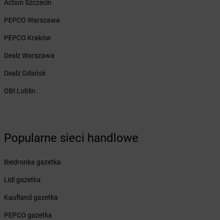
Action Szczecin
Żabka
Brudzeń Duży
PEPCO Warszawa
Żabka
Bruskowo Wielkie
Żabka
Brusy
PEPCO Kraków
Żabka
Brwinów
Dealz Warszawa
Żabka
Brynica
Żabka
Brzączowice
Dealz Gdańsk
Żabka
Brzeg
OBI Lublin
Żabka
Brzeg Dolny
Żabka
Brześć Kujawski
Żabka
Brzesko
Żabka
Brzeszcze
Popularne sieci handlowe
Żabka
Brzezia Łąka
Żabka
Brzeziny
Biedronka gazetka
Żabka
Brzezna
Żabka
Brzeźnica
Lidl gazetka
Żabka
Brzeźnio
Kaufland gazetka
Żabka
Brzezowa
Żabka
Brzezówka
PEPCO gazetka