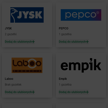
Żabka
Bielsk
Żabka
Bielsk Podlaski
Żabka
Bielsko
Żabka
Bielsko-Biała
Żabka
Bieniewice
JYSK
PEPCO
Żabka
Bieruń
2 gazetki
1 gazetka
Żabka
Biery
Dodaj do ulubionych
Dodaj do ulubionych
Żabka
Bieżuń
Żabka
Bilcza
Żabka
Biłgoraj
Żabka
Biórków Mały
Żabka
Biskupice
Żabka
Biskupiec
Żabka
Biskupów
Laboo
Empik
Żabka
Blachownia
Brak gazetek
1 gazetka
Żabka
Błażejewo
Dodaj do ulubionych
Dodaj do ulubionych
Żabka
Błażowa
Żabka
Blizne Łaszczyńskiego
Żabka
Bliżyn