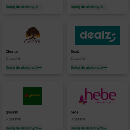
Żabka
Barniewice
Dodaj do ulubionych
Dodaj do ulubionych
Żabka
Bartąg
Żabka
Bartoszyce
Żabka
Baruchowo
Żabka
Barwałd Średni
Żabka
Barwice
Żabka
Bażanowice
Chorten
Dealz
Żabka
Bęczków
2 gazetki
2 gazetki
Żabka
Będzin
Dodaj do ulubionych
Dodaj do ulubionych
Żabka
Bełchatów
Żabka
Bełsznica
Żabka
Bełżyce
Żabka
Bestwina
Żabka
Bestwinka
Żabka
Bezrzecze
Żabka
BG1
groszek
hebe
Żabka
Biała
5 gazetek
3 gazetki
Żabka
Biała Druga
Dodaj do ulubionych
Dodaj do ulubionych