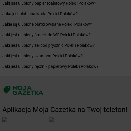
Jaki jest ulubiony papier toaletowy Polek i Polaków?
Żabka
Bycina
Żabka
Byczyna
Jaka jest ulubiona woda Polek i Polaków?
Żabka
Bydgoszcz
Jakie są ulubione płatki owsiane Polek i Polaków?
Żabka
Bydlin
Żabka
Bydlino
Jaki jest ulubiony środek do WC Polek i Polaków?
Żabka
Bystra
Jaki jest ulubiony żel pod prysznic Polek i Polaków?
Żabka
Bystra Podhalańska
Żabka
Bystry
Jaki jest ulubiony szampon Polek i Polaków?
Żabka
Bystrzyca
Jaki jest ulubiony ręcznik papierowy Polek i Polaków?
Żabka
Bystrzyca Kłodzka
Żabka
Bytom
Żabka
Bytów
Żabka
Cedynia
Żabka
Cegłów
Żabka
Cekcyn
Aplikacja Moja Gazetka na Twój telefon!
Żabka
Ceków
Żabka
Celestynów
Żabka
Cerekwica