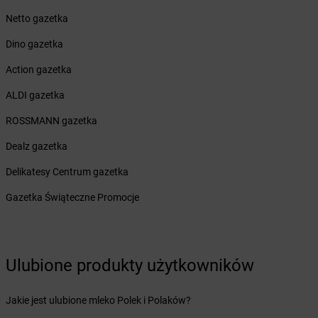
Żabka
Brzoskwinia
Netto gazetka
Żabka
Brzostek
Żabka
Brzoza
Dino gazetka
Żabka
Brzozów
Action gazetka
Żabka
Brzozówka
Żabka
Bucz
ALDI gazetka
Żabka
Buczkowice
ROSSMANN gazetka
Żabka
Budziechów
Żabka
Budziszewice
Dealz gazetka
Żabka
Budzów
Delikatesy Centrum gazetka
Żabka
Budzyń
Żabka
Bujaków
Gazetka Świąteczne Promocje
Żabka
Buk
Żabka
Bukowiec
Żabka
Bukowina Tatrzańska
Żabka
Bukowno
Ulubione produkty użytkowników
Żabka
Bulowice
Żabka
Busko-Zdrój
Jakie jest ulubione mleko Polek i Polaków?
Żabka
Bychawa