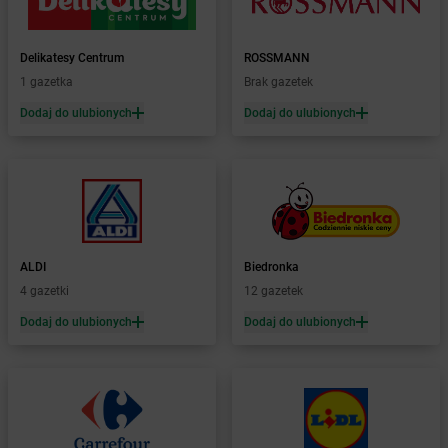
Żabka
Bohater
Żabka
Bojano
Żabka
Bojszowy
Delikatesy Centrum
ROSSMANN
Żabka
Bolechowo
1 gazetka
Brak gazetek
Żabka
Bolęcin
Dodaj do ulubionych
Dodaj do ulubionych
Żabka
Bolesław
Żabka
Bolesławiec
Żabka
Bolewice
Żabka
Bolków
Żabka
Bolszewo
Żabka
Bońki
ALDI
Biedronka
Żabka
Borawe
4 gazetki
12 gazetek
Żabka
Borek Stary
Żabka
Borek Wielkopolski
Dodaj do ulubionych
Dodaj do ulubionych
Żabka
Borkowo
Żabka
Borne Sulinowo
Żabka
Boronów
Żabka
Borowa
Żabka
Borowianka