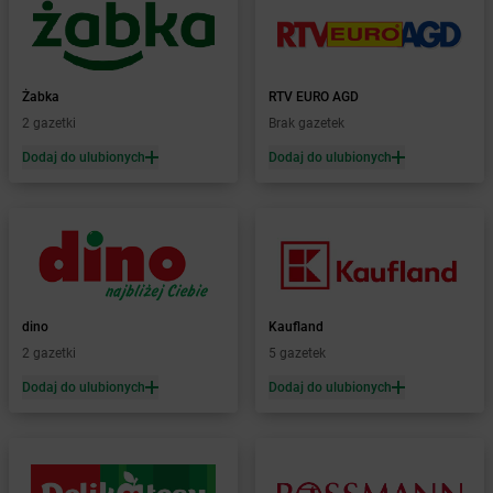
Żabka
Blok Dobryszyce
Żabka
Błonie
Żabka
Bobolice
Żabka
RTV EURO AGD
Żabka
Bobolin
2 gazetki
Brak gazetek
Żabka
Bobowa
Żabka
Bobrek
Dodaj do ulubionych
Dodaj do ulubionych
Żabka
Bobrowniki
Żabka
Bochnia
Żabka
Bodzechów
Żabka
Bodzentyn
Żabka
Bogatki
Żabka
Bogatynia
dino
Kaufland
Żabka
Bogdaniec
2 gazetki
5 gazetek
Żabka
Bogdanowo
Dodaj do ulubionych
Dodaj do ulubionych
Żabka
Boguchwała
Żabka
Boguchwałowice
Żabka
Boguszów-Gorce
Żabka
Boguszyce