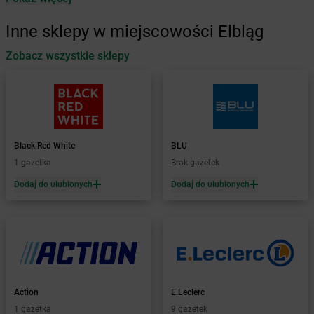
Żabka
Augustów
Inne sklepy w miejscowości Elbląg
Żabka
Automat
Zobacz wszystkie sklepy
Żabka
Babica
Żabka
Babice Nowe
Żabka
Babimost
Żabka
Baborów
Żabka
Baboszewo
Żabka
Bachowice
Black Red White
BLU
Żabka
Bądkowo
1 gazetka
Brak gazetek
Żabka
Bąków
Dodaj do ulubionych
Dodaj do ulubionych
Żabka
Bałtów
Żabka
Banino
Żabka
Baniocha
Żabka
Baranowo
Żabka
Barcin
Żabka
Barczewo
Action
E.Leclerc
Żabka
Bardo
1 gazetka
9 gazetek
Żabka
Barlinek