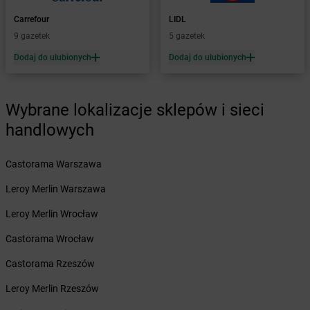
Żabka
Borówiec
Carrefour
LIDL
Żabka
Borówno
9 gazetek
5 gazetek
Żabka
Borowo
Dodaj do ulubionych
Dodaj do ulubionych
Żabka
Boruja Kościelna
Żabka
Borzęcin Duży
Żabka
Borzygniew
Wybrane lokalizacje sklepów i sieci
Żabka
Borzytuchom
Żabka
handlowych
Boża Wola
Żabka
Bralin
Żabka
Branice
Castorama Warszawa
Żabka
Braniewo
Leroy Merlin Warszawa
Żabka
Brańsk
Żabka
Brenna
Leroy Merlin Wrocław
Żabka
Brodnica
Castorama Wrocław
Żabka
Brodnica Górna
Żabka
Brodowo
Castorama Rzeszów
Żabka
Brody
Leroy Merlin Rzeszów
Żabka
Brojce
Żabka
Bronina