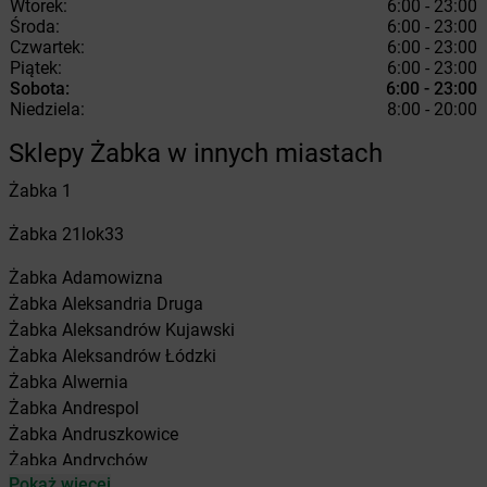
Wtorek:
6:00 - 23:00
Środa:
6:00 - 23:00
Czwartek:
6:00 - 23:00
Piątek:
6:00 - 23:00
Sobota:
6:00 - 23:00
Niedziela:
8:00 - 20:00
Sklepy Żabka w innych miastach
Żabka
1
Żabka
21lok33
Żabka
Adamowizna
Żabka
Aleksandria Druga
Żabka
Aleksandrów Kujawski
Żabka
Aleksandrów Łódzki
Żabka
Alwernia
Żabka
Andrespol
Żabka
Andruszkowice
Żabka
Andrychów
Pokaż więcej
Żabka
Antonie