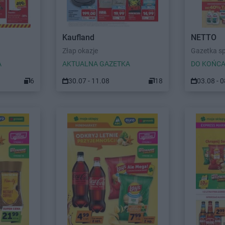
Kaufland
NETTO
Złap okazje
Gazetka s
A
AKTUALNA GAZETKA
DO KOŃCA
6
30.07 - 11.08
18
03.08 - 