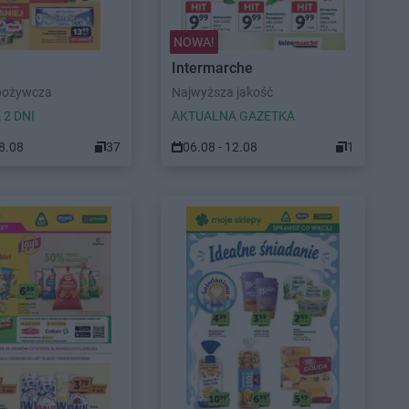
NOWA!
Intermarche
pożywcza
Najwyższa jakość
 2 DNI
AKTUALNA GAZETKA
08.08
37
06.08 - 12.08
1