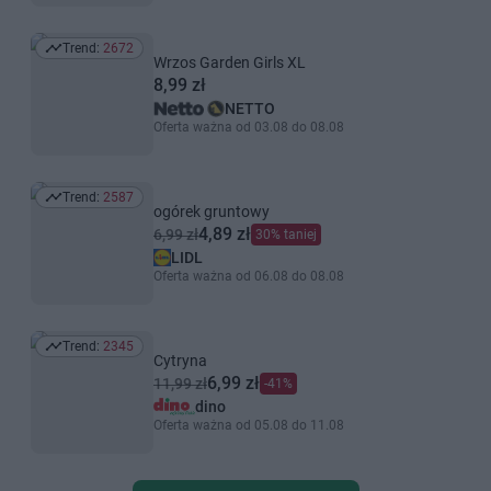
Trend:
2672
Trend: 2672
Wrzos Garden Girls XL
8,99 zł
NETTO
Oferta ważna od 03.08 do 08.08
Trend:
2587
Trend: 2587
ogórek gruntowy
4,89 zł
6,99 zł
30% taniej
LIDL
Oferta ważna od 06.08 do 08.08
Trend:
2345
Trend: 2345
Cytryna
6,99 zł
11,99 zł
-41%
dino
Oferta ważna od 05.08 do 11.08