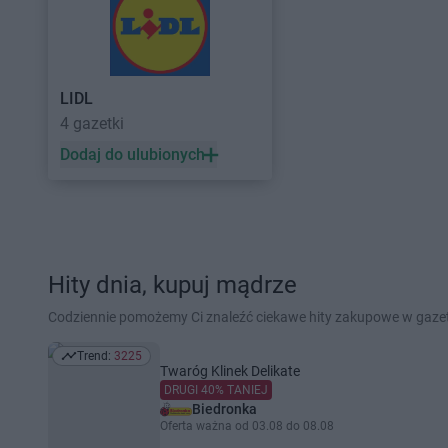
LIDL
4 gazetki
Dodaj do ulubionych
Hity dnia, kupuj mądrze
Codziennie pomożemy Ci znaleźć ciekawe hity zakupowe w gaz
Trend:
3225
Trend: 3225
Twaróg Klinek Delikate
DRUGI 40% TANIEJ
Biedronka
Oferta ważna od 03.08 do 08.08