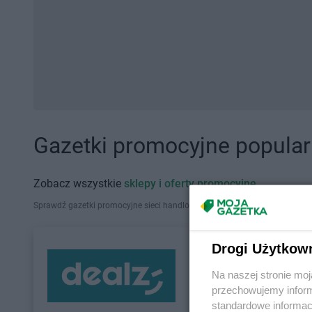
Gazetki promocyjne popularn
Zobacz wszystkie
sklepy i oferty promocyjne
Sprawdź gazetki promocyjne sieci handlowych, które działają w Polsce. Zna
Drogi Użytkow
Na naszej stronie mo
przechowujemy informa
standardowe informac