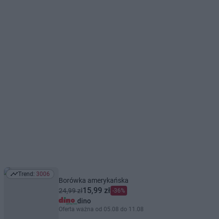
Trend:
3006
Trend: 3006
Borówka amerykańska
15,99 zł
24,99 zł
-36%
dino
Oferta ważna od 05.08 do 11.08