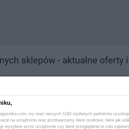
ych sklepów - aktualne oferty 
jdziesz tutaj sklepy należące do lokalnych sieci oraz duże, znane super- i hipermar
niku,
jagazetka.com, my oraz naszych 1160 zaufanych partnerów uzyskuj
cje na urządzeniu oraz przetwarzamy dane osobowe, takie jak unika
je wysyłane przez urządzenie czy dane przeglądania w celu zapewn