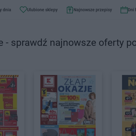
y dnia
Ulubione sklepy
Najnowsze przepisy
Dni
e - sprawdź najnowsze oferty p