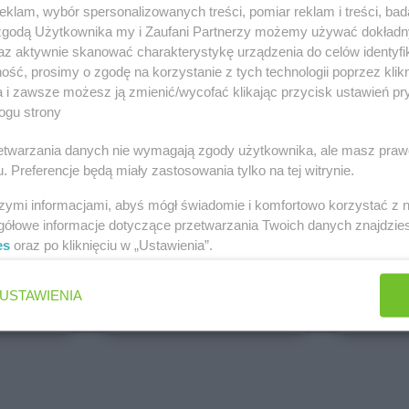
klam, wybór spersonalizowanych treści, pomiar reklam i treści, bad
PEPCO
dino
 zgodą Użytkownika my i Zaufani Partnerzy możemy używać dokład
Brak gazetek
1 gazetk
az aktywnie skanować charakterystykę urządzenia do celów identyfi
ch
Dodaj do ulubionych
Dodaj do
ść, prosimy o zgodę na korzystanie z tych technologii poprzez klikn
a i zawsze możesz ją zmienić/wycofać klikając przycisk ustawień pr
ogu strony
rzetwarzania danych nie wymagają zgody użytkownika, ale masz praw
. Preferencje będą miały zastosowania tylko na tej witrynie.
szymi informacjami, abyś mógł świadomie i komfortowo korzystać z
gółowe informacje dotyczące przetwarzania Twoich danych znajdzi
es
oraz po kliknięciu w „Ustawienia”.
ALDI
Biedronk
5 gazetek
9 gazetek
USTAWIENIA
ch
Dodaj do ulubionych
Dodaj do