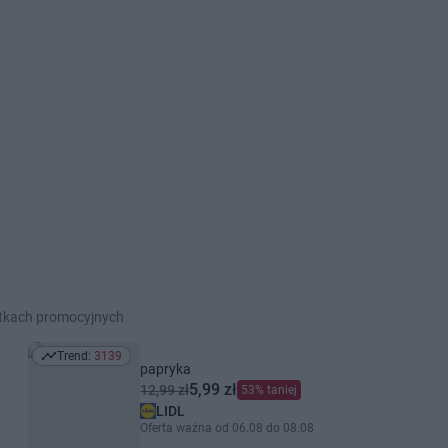
etkach promocyjnych
Trend:
3139
Trend: 3139
papryka
5,99 zł
12,99 zł
53% taniej
LIDL
Oferta ważna od 06.08 do 08.08