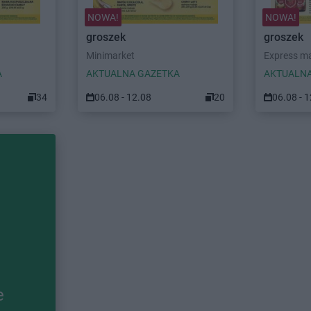
NOWA!
NOWA!
groszek
groszek
Minimarket
Express m
A
AKTUALNA GAZETKA
AKTUALNA
34
06.08 - 12.08
20
06.08 - 
e