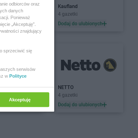
anie odbiorców oraz
Kaufland
nych danych
a
4 gazetki
kacji. Ponieważ
 ulubionych
Dodaj do ulubionych
ięcie „Akceptuję”.
ywatności znajdujący
o sprzeciwić się
 naszych serwisów
esz w
Polityce
a
NETTO
4 gazetki
Akceptuję
 ulubionych
Dodaj do ulubionych