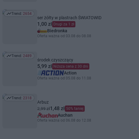
Trend:
2654
Trend: 2654
ser żółty w plastrach ŚWIATOWID
1,00 zł
Drugi za 1 zł
Biedronka
Oferta ważna od 03.08 do 08.08
Trend:
2489
Trend: 2489
środek czyszczący
5,99 zł
Niższa cena z 30 dni
Action
Oferta ważna od 05.08 do 11.08
Trend:
2318
Trend: 2318
Arbuz
1,48 zł
2,99 zł
50% taniej
Auchan
Oferta ważna od 06.08 do 12.08