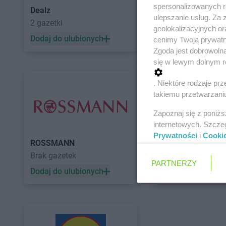
spersonalizowanych re
Dealz
POLOmarket
ulepszanie usług. Za
2 gazetki
10 gazetek
geolokalizacyjnych or
Dodaj do ulubionych
Dodaj do ulubiony
cenimy Twoją prywatno
Zgoda jest dobrowoln
się w lewym dolnym r
. Niektóre rodzaje p
takiemu przetwarzaniu
Zapoznaj się z poniż
internetowych. Szcze
Prywatności
i
Cooki
ROSSMANN
Auchan
Brak gazetek
5 gazetek
PARTNERZY
Dodaj do ulubionych
Dodaj do ulubiony