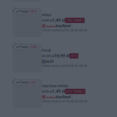
Trend:
2922
Trend: 2922
Arbuz
1,49 zł
4,99 zł
70% TANIEJ
Kaufland
Oferta ważna od 06.08 do 08.08
Trend:
2589
Trend: 2589
Persil
16,99 zł
34,99 zł
-51%
ALDI
Oferta ważna od 05.08 do 08.08
Trend:
2451
Trend: 2451
marchew młoda
1,49 zł
3,99 zł
62% TANIEJ!
Kaufland
Oferta ważna od 06.08 do 08.08