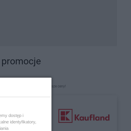
i promocje
kety. Najlepsze promocje i najniższe ceny!
emy dostęp i
lne identyfikatory,
iania