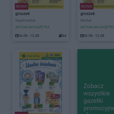
NOWA!
NOWA!
groszek
groszek
Supermarket
Market
AKTUALNA GAZETKA
AKTUALNA GAZETK
06.08 - 12.08
44
06.08 - 12.08
Zobacz
wszystkie
gazetki
promocyjn