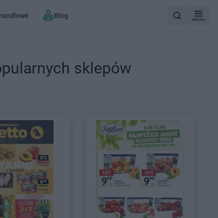
 handlowe
Blog
MENU
opularnych sklepów