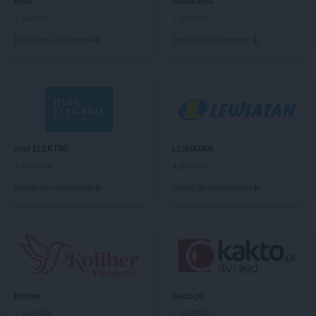
hebe
castorama
Leroy Merlin
Wołomin
3 gazetki
1 gazetka
Leroy Merlin
Wrocław
Dodaj do ulubionych
Dodaj do ulubionych
Leroy Merlin
Zgorzelec
Leroy Merlin
Zielona Góra
Leroy Merlin
Żory
max ELEKTRO
LEWIATAN
1 gazetka
4 gazetki
Dodaj do ulubionych
Dodaj do ulubionych
Koliber
kakto.pl
1 gazetka
1 gazetka