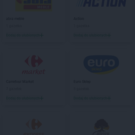
Leroy Merlin
Łódź
abra meble
Action
Leroy Merlin
Mianowice
1 gazetka
1 gazetka
Leroy Merlin
Mielec
Leroy Merlin
Mikołów
Dodaj do ulubionych
Dodaj do ulubionych
Leroy Merlin
Mirków
Leroy Merlin
Modlniczka
Leroy Merlin
Olsztyn
Leroy Merlin
Opole
Leroy Merlin
Piaseczno
Carrefour Market
Euro Sklep
Leroy Merlin
Piła
7 gazetek
5 gazetek
Leroy Merlin
Płock
Dodaj do ulubionych
Dodaj do ulubionych
Leroy Merlin
Poczesna
Leroy Merlin
Poznań
Leroy Merlin
Puławy
Leroy Merlin
Radom