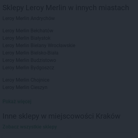
Sklepy Leroy Merlin w innych miastach
Leroy Merlin
Andrychów
Leroy Merlin
Bełchatów
Leroy Merlin
Białystok
Leroy Merlin
Bielany Wrocławskie
Leroy Merlin
Bielsko-Biała
Leroy Merlin
Budzistowo
Leroy Merlin
Bydgoszcz
Leroy Merlin
Chojnice
Leroy Merlin
Cieszyn
Leroy Merlin
Dzierżoniów
Pokaż więcej
Leroy Merlin
Gdańsk
Inne sklepy w miejscowości Kraków
Leroy Merlin
Gdynia
Leroy Merlin
Zobacz wszystkie sklepy
Gliwice
Leroy Merlin
Głogów