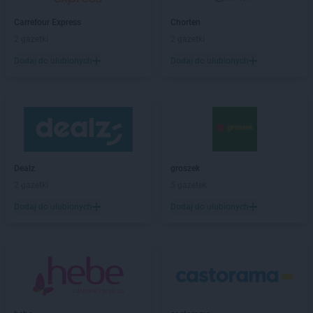
Leroy Merlin
Rumia
Leroy Merlin
Rzeszów
Carrefour Express
Chorten
2 gazetki
2 gazetki
Leroy Merlin
Sieradz
Dodaj do ulubionych
Dodaj do ulubionych
Leroy Merlin
Sosnowiec
Leroy Merlin
Suchy Las
Leroy Merlin
Swadzim
Leroy Merlin
Swarzędz
Leroy Merlin
Szczawno-Zdrój
Leroy Merlin
Szczecin
Dealz
groszek
Leroy Merlin
Świdnica
2 gazetki
5 gazetek
Leroy Merlin
Tarnobrzeg
Dodaj do ulubionych
Dodaj do ulubionych
Leroy Merlin
Tarnów
Leroy Merlin
Toruń
Leroy Merlin
Ustowo
Leroy Merlin
Warszawa
Leroy Merlin
Wieliczka