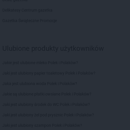
LIDL
Nysa
Delikatesy Centrum gazetka
LIDL
Oborniki
Gazetka Świąteczne Promocje
LIDL
Oława
LIDL
Olecko
LIDL
Oleśnica
LIDL
Olesno
Ulubione produkty użytkowników
LIDL
Olkusz
LIDL
Olsztyn
Jakie jest ulubione mleko Polek i Polaków?
LIDL
Olsztynek
LIDL
Opalenica
Jaki jest ulubiony papier toaletowy Polek i Polaków?
LIDL
Opatów
Jaka jest ulubiona woda Polek i Polaków?
LIDL
Opole
LIDL
Opole Lubelskie
Jakie są ulubione płatki owsiane Polek i Polaków?
LIDL
Orzesze
Jaki jest ulubiony środek do WC Polek i Polaków?
LIDL
Osielsko
LIDL
Ostróda
Jaki jest ulubiony żel pod prysznic Polek i Polaków?
LIDL
Ostrołęka
Jaki jest ulubiony szampon Polek i Polaków?
LIDL
Ostrów Mazowiecka