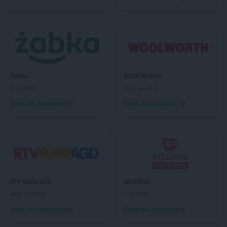
LIDL
Kolbudy
LIDL
Kolbuszowa
LIDL
Kołobrzeg
LIDL
Komorniki
LIDL
Konin
LIDL
Konstancin-Jeziorna
Żabka
WOOLWORTH
LIDL
Konstantynów Łódzki
2 gazetki
Brak gazetek
LIDL
Kórnik
Dodaj do ulubionych
Dodaj do ulubionych
LIDL
Koronowo
LIDL
Kosakowo
LIDL
Kościan
LIDL
Kościelna Wieś
LIDL
Kościerzyna
LIDL
Kostrzyn nad Odrą
LIDL
Koszalin
RTV EURO AGD
SELGROS
LIDL
Kowale
Brak gazetek
7 gazetek
LIDL
Koziegłowy
Dodaj do ulubionych
Dodaj do ulubionych
LIDL
Kozienice