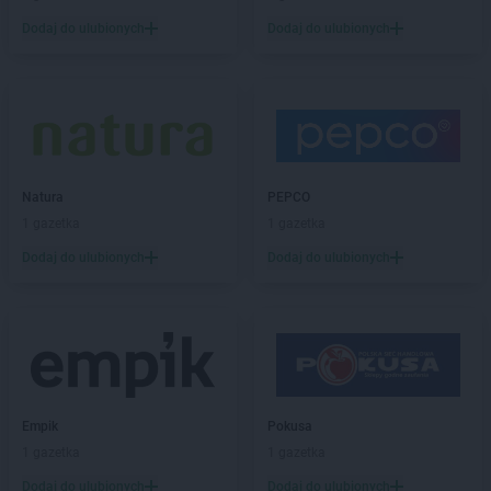
LIDL
Józefosław
Dodaj do ulubionych
Dodaj do ulubionych
LIDL
Józefów
LIDL
Kalisz
LIDL
Kamień Pomorski
LIDL
Kamienna Góra
LIDL
Kamińskie
LIDL
Kartuzy
Natura
PEPCO
LIDL
Katowice
1 gazetka
1 gazetka
LIDL
Kąty Wrocławskie
Dodaj do ulubionych
Dodaj do ulubionych
LIDL
Kędzierzyn-Koźle
LIDL
Kętrzyn
LIDL
Kęty
LIDL
Kielce
LIDL
Kłobuck
LIDL
Kłodzko
Empik
Pokusa
LIDL
Kluczbork
1 gazetka
1 gazetka
LIDL
Knurów
LIDL
Kobyłka
Dodaj do ulubionych
Dodaj do ulubionych