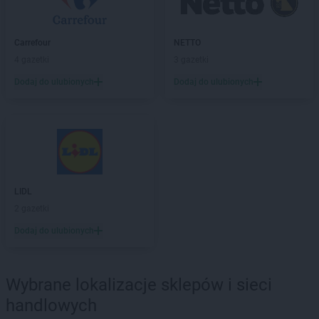
LIDL
Lisi Ogon
LIDL
Lubaczów
LIDL
Lubań
Carrefour
NETTO
LIDL
Lubartów
4 gazetki
3 gazetki
LIDL
Lubawa
Dodaj do ulubionych
Dodaj do ulubionych
LIDL
Lubin
LIDL
Lublin
LIDL
Lubliniec
LIDL
Luboń
LIDL
Lubsko
LIDL
Lwówek Śląski
LIDL
LIDL
Maków Mazowiecki
2 gazetki
LIDL
Malbork
Dodaj do ulubionych
LIDL
Marcinkowo
LIDL
Marki
LIDL
Miechów
Wybrane lokalizacje sklepów i sieci
LIDL
Międzyrzec Podlaski
handlowych
LIDL
Międzyrzecz