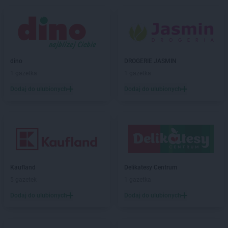
LIDL
Kraków
LIDL
Krapkowice
LIDL
Kraśnik
LIDL
Krasnystaw
LIDL
Krościenko nad Dunajcem
dino
DROGERIE JASMIN
LIDL
Krosno
1 gazetka
1 gazetka
LIDL
Kruszwica
LIDL
Kudowa-Zdrój
Dodaj do ulubionych
Dodaj do ulubionych
LIDL
Kutno
LIDL
Kwidzyn
LIDL
Łańcut
LIDL
Łapy
LIDL
Łask
Kaufland
Delikatesy Centrum
LIDL
Łaziska Górne
5 gazetek
1 gazetka
LIDL
Łeba
LIDL
Łęczna
Dodaj do ulubionych
Dodaj do ulubionych
LIDL
Łęczyca
LIDL
Łobez