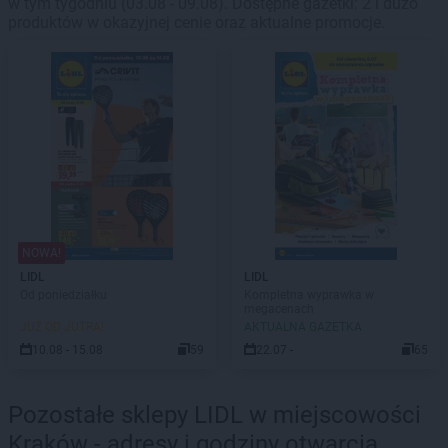
w tym tygodniu (03.08 - 09.08). Dostępne gazetki: 2 i dużo
produktów w okazyjnej cenie oraz aktualne promocje.
NOWA!
LIDL
LIDL
Od poniedziałku
Kompletna wyprawka w
megacenach
JUŻ OD JUTRA!
AKTUALNA GAZETKA
10.08 - 15.08
59
22.07 -
65
Pozostałe sklepy LIDL w miejscowości
Kraków - adresy i godziny otwarcia