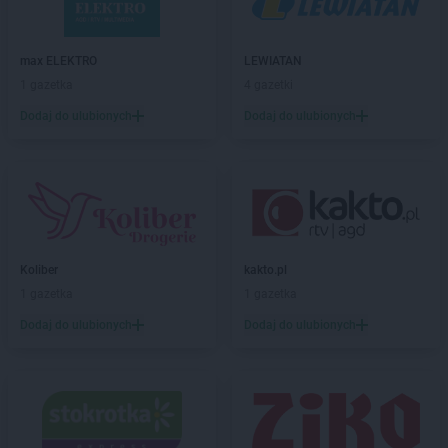
LIDL
Dywity
LIDL
Działdowo
LIDL
Działoszyn
max ELEKTRO
LEWIATAN
LIDL
Dzierżoniów
1 gazetka
4 gazetki
Dodaj do ulubionych
Dodaj do ulubionych
LIDL
Elbląg
LIDL
Garwolin
LIDL
Gdańsk
LIDL
Gdynia
LIDL
Giżycko
LIDL
Gliwice
Koliber
kakto.pl
LIDL
Głogów
1 gazetka
1 gazetka
LIDL
Głogów Małopolski
Dodaj do ulubionych
Dodaj do ulubionych
LIDL
Głubczyce
LIDL
Głuchołazy
LIDL
Gniezno
LIDL
Gogolin
LIDL
Gołdap