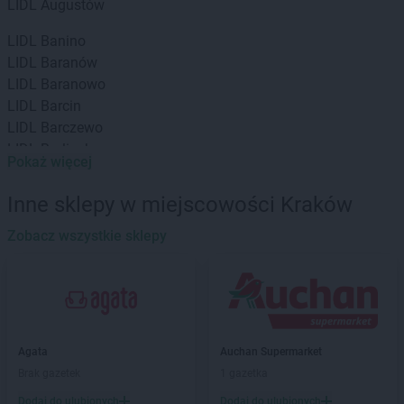
LIDL
Augustów
LIDL
Banino
LIDL
Baranów
LIDL
Baranowo
LIDL
Barcin
LIDL
Barczewo
LIDL
Barlinek
Pokaż więcej
LIDL
Bartoszyce
LIDL
Będzin
Inne sklepy w miejscowości Kraków
LIDL
Bełchatów
LIDL
Zobacz wszystkie sklepy
Biała Podlaska
LIDL
Białobrzegi
LIDL
Białystok
LIDL
Bielany Wrocławskie
LIDL
Bielawa
LIDL
Bielsk Podlaski
Agata
Auchan Supermarket
LIDL
Bielsko-Biała
Brak gazetek
1 gazetka
LIDL
Bieruń
Dodaj do ulubionych
Dodaj do ulubionych