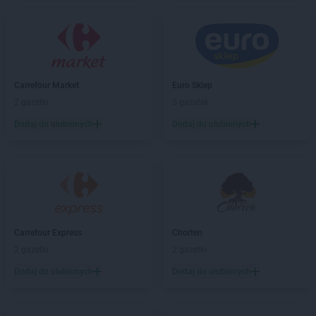
LIDL
Bytom
LIDL
Bytów
LIDL
Chełm
LIDL
Chełmek
Carrefour Market
Euro Sklep
LIDL
Chełmiec
2 gazetki
5 gazetek
LIDL
Chełmno
LIDL
Chełmża
Dodaj do ulubionych
Dodaj do ulubionych
LIDL
Chodzież
LIDL
Chojnice
LIDL
Chojnów
LIDL
Chorzów
LIDL
Choszczno
LIDL
Chrzanów
Carrefour Express
Chorten
LIDL
Chwaszczyno
2 gazetki
2 gazetki
LIDL
Chyliczki
Dodaj do ulubionych
Dodaj do ulubionych
LIDL
Ciechanów
LIDL
Cieszyn
LIDL
Czechowice-Dziedzice