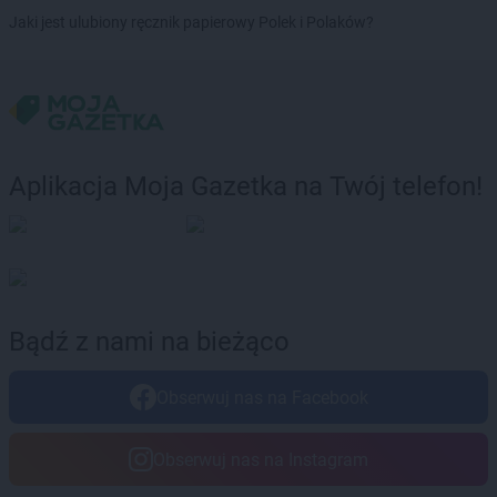
LIDL
Ostrów Wielkopolski
Jaki jest ulubiony ręcznik papierowy Polek i Polaków?
LIDL
Ostrowiec Świętokrzyski
LIDL
Ostrzeszów
LIDL
Oświęcim
LIDL
Otrębusy
LIDL
Otwock
LIDL
Ozimek
Aplikacja Moja Gazetka na Twój telefon!
LIDL
Ozorków
LIDL
Pabianice
LIDL
Parczew
LIDL
Pasłęk
LIDL
Pawłowice
Bądź z nami na bieżąco
LIDL
Pelplin
LIDL
Piaseczno
Obserwuj nas na Facebook
LIDL
Piekary Śląskie
LIDL
Piła
LIDL
Pionki
Obserwuj nas na Instagram
LIDL
Piotrków Trybunalski