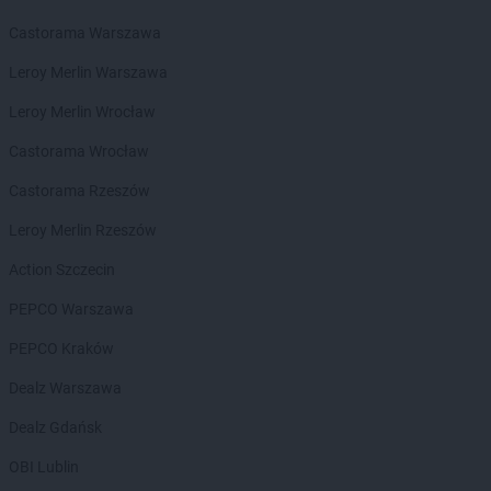
LIDL
Międzyzdroje
LIDL
Mielec
Castorama Warszawa
LIDL
Mielno
Leroy Merlin Warszawa
LIDL
Mikołów
LIDL
Milicz
Leroy Merlin Wrocław
LIDL
Miłków
Castorama Wrocław
LIDL
Mińsk Mazowiecki
LIDL
Mława
Castorama Rzeszów
LIDL
Modlnica
Leroy Merlin Rzeszów
LIDL
Mońki
LIDL
Morąg
Action Szczecin
LIDL
Mosina
PEPCO Warszawa
LIDL
Mrągowo
LIDL
Mszczonów
PEPCO Kraków
LIDL
Myślenice
Dealz Warszawa
LIDL
Myślibórz
LIDL
Mysłowice
Dealz Gdańsk
LIDL
Myszków
OBI Lublin