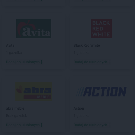
LIDL
Biłgoraj
LIDL
Biskupiec
LIDL
Bochnia
LIDL
Bogatynia
LIDL
Bolechowo
LIDL
Bolesławiec
LIDL
Bolszewo
Avita
Black Red White
LIDL
Braniewo
1 gazetka
1 gazetka
LIDL
Brodnica
Dodaj do ulubionych
Dodaj do ulubionych
LIDL
Brzeg
LIDL
Brzeg Dolny
LIDL
Brzesko
LIDL
Brzeziny
LIDL
Brzozów
LIDL
Buczkowice
abra meble
Action
LIDL
Budzistowo
Brak gazetek
1 gazetka
LIDL
Buk
LIDL
Busko-Zdrój
Dodaj do ulubionych
Dodaj do ulubionych
LIDL
Bydgoszcz