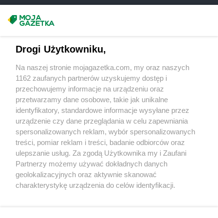
LIDL
Pisz
LIDL
Plewiska
Masz sugestie lub pytania?
LIDL
Płock
LIDL
Płońsk
Napisz do nas:
support@mojagazetka.com
Drogi Użytkowniku,
LIDL
Pniewy
Współpraca z nami
LIDL
Pobiedziska
Na naszej stronie mojagazetka.com, my oraz naszych
Zobacz szczegóły
LIDL
Police
1162 zaufanych partnerów uzyskujemy dostęp i
Retail Radar – analiza rynku
LIDL
Polkowice
przechowujemy informacje na urządzeniu oraz
LIDL
przetwarzamy dane osobowe, takie jak unikalne
Poznań
identyfikatory, standardowe informacje wysyłane przez
LIDL
Prabuty
Wasze ulubione produkty
urządzenie czy dane przeglądania w celu zapewniania
LIDL
Praszka
spersonalizowanych reklam, wybór spersonalizowanych
LIDL
Pruszcz Gdański
Regulamin serwisu i polityka prywatności
treści, pomiar reklam i treści, badanie odbiorców oraz
LIDL
Pruszków
ulepszanie usług. Za zgodą Użytkownika my i Zaufani
LIDL
Przasnysz
Mapa strony
Partnerzy możemy używać dokładnych danych
LIDL
Przejazd
geolokalizacyjnych oraz aktywnie skanować
LIDL
Przejazdowo
Zawsze najnowsze gazetki w naszej
Wszystkie miasta z lokalizacjami sklepów
charakterystykę urządzenia do celów identyfikacji.
LIDL
Przemyśl
Ponieważ cenimy Twoją prywatność, prosimy o zgodę na
aplikacji
LIDL
Psary
korzystanie z tych technologii poprzez kliknięcie
LIDL
Pszczółki
„Akceptuję”. Zgoda jest dobrowolna i zawsze możesz ją