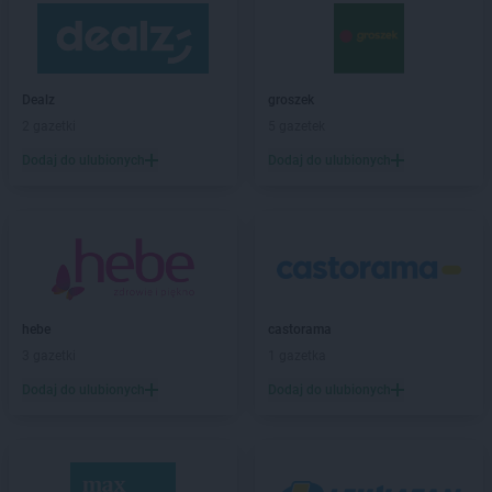
LIDL
Czeladź
LIDL
Czersk
LIDL
Częstochowa
LIDL
Człuchów
Dealz
groszek
LIDL
Czołowo-Kolonia
2 gazetki
5 gazetek
Dodaj do ulubionych
Dodaj do ulubionych
LIDL
Dąbrowa Górnicza
LIDL
Dąbrowa Tarnowska
LIDL
Dąbrówka
LIDL
Darłowo
LIDL
Dawidy Bankowe
LIDL
Dębica
LIDL
Dęblin
hebe
castorama
LIDL
do
3 gazetki
1 gazetka
LIDL
Dobra
Dodaj do ulubionych
Dodaj do ulubionych
LIDL
Dobre Miasto
LIDL
Drawsko Pomorskie
LIDL
Drezdenko
LIDL
Drogoszewo