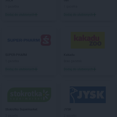
JULA
OBI
LIDL
Horodniany
1 gazetka
1 gazetka
LIDL
Hrubieszów
Dodaj do ulubionych
Dodaj do ulubionych
LIDL
Iława
LIDL
Imielin
LIDL
Inowrocław
LIDL
Jabłonna
LIDL
Janki
LIDL
Jarocin
SUPER-PHARM
Kakadu
LIDL
Jarosław
1 gazetka
Brak gazetek
LIDL
Jasienica
Dodaj do ulubionych
Dodaj do ulubionych
LIDL
Jasło
LIDL
Jastrzębie-Zdrój
LIDL
Jawiszowice
LIDL
Jawor
LIDL
Jaworzno
LIDL
Jedrzejow
LIDL
Stokrotka Supermarket
Jelcz-Laskowice
JYSK
LIDL
3 gazetki
Jelenia Góra
2 gazetki