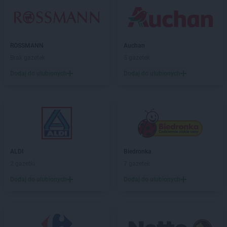
LIDL
Łódź
LIDL
Łomianki
LIDL
Łomża
LIDL
Łowicz
ROSSMANN
Auchan
LIDL
Łuków
Brak gazetek
5 gazetek
LIDL
Latchorzew
Dodaj do ulubionych
Dodaj do ulubionych
LIDL
Lębork
LIDL
Legionowo
LIDL
Legnica
LIDL
Lesko
LIDL
Leszno
LIDL
Lesznowola
ALDI
Biedronka
LIDL
Leżajsk
2 gazetki
7 gazetek
LIDL
Libertów
Dodaj do ulubionych
Dodaj do ulubionych
LIDL
Libiąż
LIDL
Lidzbark Warmiński
LIDL
Limanowa
LIDL
Lipno