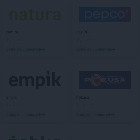
LIDL
Kalisz
LIDL
Kamień Pomorski
LIDL
Kamienna Góra
LIDL
Kamińskie
LIDL
Kartuzy
Natura
PEPCO
LIDL
Katowice
1 gazetka
1 gazetka
LIDL
Kąty Wrocławskie
Dodaj do ulubionych
Dodaj do ulubionych
LIDL
Kędzierzyn-Koźle
LIDL
Kętrzyn
LIDL
Kęty
LIDL
Kielce
LIDL
Kłobuck
LIDL
Kłodzko
Empik
Pokusa
LIDL
Kluczbork
1 gazetka
1 gazetka
LIDL
Knurów
LIDL
Kobyłka
Dodaj do ulubionych
Dodaj do ulubionych
LIDL
Kolbudy
LIDL
Kolbuszowa
LIDL
Kołobrzeg