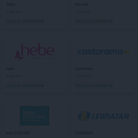
LIDL
Człuchów
Dealz
groszek
LIDL
Czołowo-Kolonia
2 gazetki
5 gazetek
Dodaj do ulubionych
Dodaj do ulubionych
LIDL
Dąbrowa Górnicza
LIDL
Dąbrowa Tarnowska
LIDL
Dąbrówka
LIDL
Darłowo
LIDL
Dawidy Bankowe
LIDL
Dębica
LIDL
Dęblin
hebe
castorama
LIDL
do
3 gazetki
1 gazetka
LIDL
Dobra
Dodaj do ulubionych
Dodaj do ulubionych
LIDL
Dobre Miasto
LIDL
Drawsko Pomorskie
LIDL
Drezdenko
LIDL
Drogoszewo
LIDL
Dywity
LIDL
Działdowo
LIDL
Działoszyn
max ELEKTRO
LEWIATAN