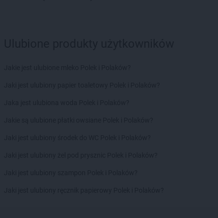
LIDL
Oława
LIDL
Olecko
LIDL
Oleśnica
LIDL
Olesno
Ulubione produkty użytkowników
LIDL
Olkusz
LIDL
Olsztyn
Jakie jest ulubione mleko Polek i Polaków?
LIDL
Olsztynek
LIDL
Opalenica
Jaki jest ulubiony papier toaletowy Polek i Polaków?
LIDL
Opatów
Jaka jest ulubiona woda Polek i Polaków?
LIDL
Opole
LIDL
Opole Lubelskie
Jakie są ulubione płatki owsiane Polek i Polaków?
LIDL
Orzesze
Jaki jest ulubiony środek do WC Polek i Polaków?
LIDL
Osielsko
LIDL
Ostróda
Jaki jest ulubiony żel pod prysznic Polek i Polaków?
LIDL
Ostrołęka
Jaki jest ulubiony szampon Polek i Polaków?
LIDL
Ostrów Mazowiecka
LIDL
Ostrów Wielkopolski
Jaki jest ulubiony ręcznik papierowy Polek i Polaków?
LIDL
Ostrowiec Świętokrzyski
LIDL
Ostrzeszów