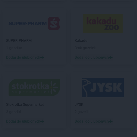
LIDL
Imielin
LIDL
Inowrocław
LIDL
Jabłonna
LIDL
Janki
LIDL
Jarocin
SUPER-PHARM
Kakadu
LIDL
Jarosław
1 gazetka
Brak gazetek
LIDL
Jasienica
Dodaj do ulubionych
Dodaj do ulubionych
LIDL
Jasło
LIDL
Jastrzębie-Zdrój
LIDL
Jawiszowice
LIDL
Jawor
LIDL
Jaworzno
LIDL
Jedrzejow
LIDL
Stokrotka Supermarket
Jelcz-Laskowice
JYSK
LIDL
3 gazetki
Jelenia Góra
2 gazetki
LIDL
Józefosław
Dodaj do ulubionych
Dodaj do ulubionych
LIDL
Józefów