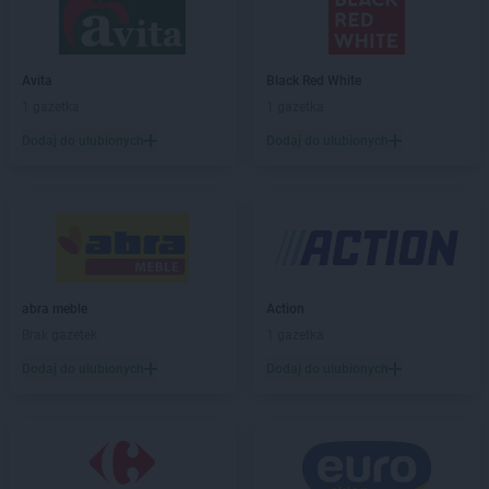
LIDL
Bogatynia
LIDL
Bolechowo
LIDL
Bolesławiec
LIDL
Bolszewo
Avita
Black Red White
LIDL
Braniewo
1 gazetka
1 gazetka
LIDL
Brodnica
Dodaj do ulubionych
Dodaj do ulubionych
LIDL
Brzeg
LIDL
Brzeg Dolny
LIDL
Brzesko
LIDL
Brzeziny
LIDL
Brzozów
LIDL
Buczkowice
abra meble
Action
LIDL
Budzistowo
Brak gazetek
1 gazetka
LIDL
Buk
LIDL
Busko-Zdrój
Dodaj do ulubionych
Dodaj do ulubionych
LIDL
Bydgoszcz
LIDL
Bytom
LIDL
Bytów