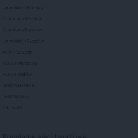
LIDL
Mikołów
LIDL
Milicz
Leroy Merlin Wrocław
LIDL
Miłków
Castorama Wrocław
LIDL
Mińsk Mazowiecki
LIDL
Mława
Castorama Rzeszów
LIDL
Modlnica
Leroy Merlin Rzeszów
LIDL
Mońki
LIDL
Morąg
Action Szczecin
LIDL
Mosina
PEPCO Warszawa
LIDL
Mrągowo
LIDL
Mszczonów
PEPCO Kraków
LIDL
Myślenice
Dealz Warszawa
LIDL
Myślibórz
LIDL
Mysłowice
Dealz Gdańsk
LIDL
Myszków
OBI Lublin
LIDL
Nadarzyn
LIDL
Nakło nad Notecią
LIDL
Namysłów
Popularne sieci handlowe