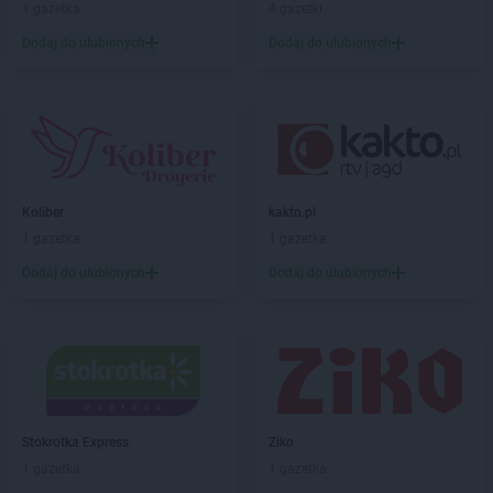
LIDL
Dzierżoniów
1 gazetka
4 gazetki
Dodaj do ulubionych
Dodaj do ulubionych
LIDL
Elbląg
LIDL
Garwolin
LIDL
Gdańsk
LIDL
Gdynia
LIDL
Giżycko
LIDL
Gliwice
Koliber
kakto.pl
LIDL
Głogów
1 gazetka
1 gazetka
LIDL
Głogów Małopolski
Dodaj do ulubionych
Dodaj do ulubionych
LIDL
Głubczyce
LIDL
Głuchołazy
LIDL
Gniezno
LIDL
Gogolin
LIDL
Gołdap
LIDL
Goleniów
LIDL
Gołków
Stokrotka Express
Ziko
LIDL
Golub-Dobrzyń
1 gazetka
1 gazetka