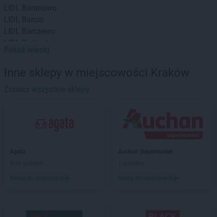
LIDL
Baranowo
LIDL
Barcin
LIDL
Barczewo
LIDL
Barlinek
Pokaż więcej
LIDL
Bartoszyce
LIDL
Będzin
Inne sklepy w miejscowości Kraków
LIDL
Bełchatów
LIDL
Zobacz wszystkie sklepy
Biała Podlaska
LIDL
Białobrzegi
LIDL
Białystok
LIDL
Bielany Wrocławskie
LIDL
Bielawa
LIDL
Bielsk Podlaski
Agata
Auchan Supermarket
LIDL
Bielsko-Biała
Brak gazetek
1 gazetka
LIDL
Bieruń
Dodaj do ulubionych
Dodaj do ulubionych
LIDL
Biłgoraj
LIDL
Biskupiec
LIDL
Bochnia