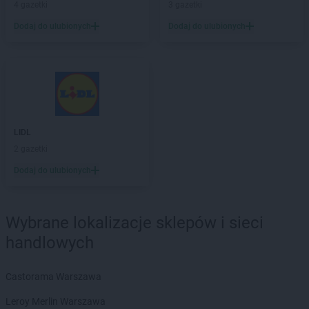
LIDL
Lubartów
4 gazetki
3 gazetki
LIDL
Lubawa
Dodaj do ulubionych
Dodaj do ulubionych
LIDL
Lubin
LIDL
Lublin
LIDL
Lubliniec
LIDL
Luboń
LIDL
Lubsko
LIDL
Lwówek Śląski
LIDL
LIDL
Maków Mazowiecki
2 gazetki
LIDL
Malbork
Dodaj do ulubionych
LIDL
Marcinkowo
LIDL
Marki
LIDL
Miechów
Wybrane lokalizacje sklepów i sieci
LIDL
Międzyrzec Podlaski
handlowych
LIDL
Międzyrzecz
LIDL
Międzyzdroje
LIDL
Mielec
Castorama Warszawa
LIDL
Mielno
Leroy Merlin Warszawa