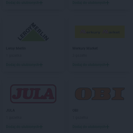
LIDL
Góra Kalwaria
Dodaj do ulubionych
Dodaj do ulubionych
LIDL
Gorlice
LIDL
Gorzów Wielkopolski
LIDL
Gorzyce
LIDL
Gostyń
LIDL
Gostynin
LIDL
Grajewo
Leroy Merlin
Merkury Market
LIDL
Grodzisk Mazowiecki
1 gazetka
3 gazetki
LIDL
Grodzisk Wielkopolski
LIDL
Grudziądz
Dodaj do ulubionych
Dodaj do ulubionych
LIDL
Gryfice
LIDL
Gryfino
LIDL
Gryfów Śląski
LIDL
Gubin
LIDL
Hajnówka
JULA
OBI
LIDL
Horodniany
1 gazetka
1 gazetka
LIDL
Hrubieszów
Dodaj do ulubionych
Dodaj do ulubionych
LIDL
Iława