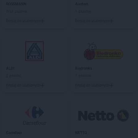
LIDL
Łowicz
ROSSMANN
Auchan
LIDL
Łuków
Brak gazetek
5 gazetek
LIDL
Latchorzew
Dodaj do ulubionych
Dodaj do ulubionych
LIDL
Lębork
LIDL
Legionowo
LIDL
Legnica
LIDL
Lesko
LIDL
Leszno
LIDL
Lesznowola
ALDI
Biedronka
LIDL
Leżajsk
2 gazetki
7 gazetek
LIDL
Libertów
Dodaj do ulubionych
Dodaj do ulubionych
LIDL
Libiąż
LIDL
Lidzbark Warmiński
LIDL
Limanowa
LIDL
Lipno
LIDL
Lisi Ogon
LIDL
Lubaczów
LIDL
Lubań
Carrefour
NETTO