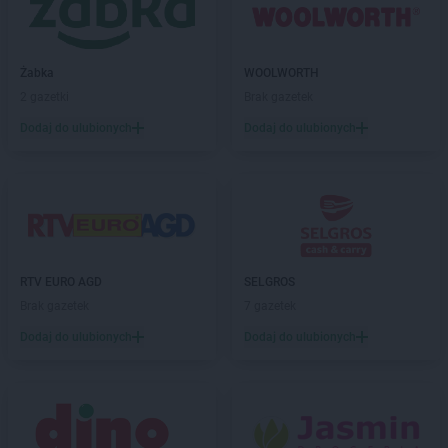
LIDL
Komorniki
LIDL
Konin
LIDL
Konstancin-Jeziorna
Żabka
WOOLWORTH
LIDL
Konstantynów Łódzki
2 gazetki
Brak gazetek
LIDL
Kórnik
Dodaj do ulubionych
Dodaj do ulubionych
LIDL
Koronowo
LIDL
Kosakowo
LIDL
Kościan
LIDL
Kościelna Wieś
LIDL
Kościerzyna
LIDL
Kostrzyn nad Odrą
LIDL
Koszalin
RTV EURO AGD
SELGROS
LIDL
Kowale
Brak gazetek
7 gazetek
LIDL
Koziegłowy
Dodaj do ulubionych
Dodaj do ulubionych
LIDL
Kozienice
LIDL
Kraków
LIDL
Krapkowice
LIDL
Kraśnik