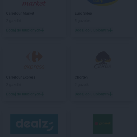
LIDL
Chełm
LIDL
Chełmek
Carrefour Market
Euro Sklep
LIDL
Chełmiec
2 gazetki
5 gazetek
LIDL
Chełmno
LIDL
Chełmża
Dodaj do ulubionych
Dodaj do ulubionych
LIDL
Chodzież
LIDL
Chojnice
LIDL
Chojnów
LIDL
Chorzów
LIDL
Choszczno
LIDL
Chrzanów
Carrefour Express
Chorten
LIDL
Chwaszczyno
2 gazetki
2 gazetki
LIDL
Chyliczki
Dodaj do ulubionych
Dodaj do ulubionych
LIDL
Ciechanów
LIDL
Cieszyn
LIDL
Czechowice-Dziedzice
LIDL
Czeladź
LIDL
Czersk
LIDL
Częstochowa