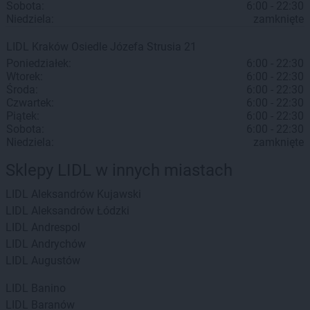
Sobota:
6:00 - 22:30
Niedziela:
zamknięte
LIDL
Kraków
Osiedle Józefa Strusia 21
Poniedziałek:
6:00 - 22:30
Wtorek:
6:00 - 22:30
Środa:
6:00 - 22:30
Czwartek:
6:00 - 22:30
Piątek:
6:00 - 22:30
Sobota:
6:00 - 22:30
Niedziela:
zamknięte
Sklepy LIDL w innych miastach
LIDL
Aleksandrów Kujawski
LIDL
Aleksandrów Łódzki
LIDL
Andrespol
LIDL
Andrychów
LIDL
Augustów
LIDL
Banino
LIDL
Baranów