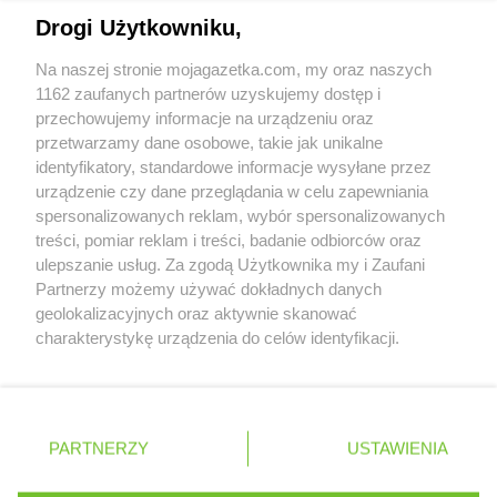
LIDL
Płońsk
Napisz do nas:
support@mojagazetka.com
Drogi Użytkowniku,
LIDL
Pniewy
Współpraca z nami
LIDL
Pobiedziska
Na naszej stronie mojagazetka.com, my oraz naszych
Zobacz szczegóły
LIDL
Police
1162 zaufanych partnerów uzyskujemy dostęp i
Retail Radar – analiza rynku
LIDL
Polkowice
przechowujemy informacje na urządzeniu oraz
LIDL
przetwarzamy dane osobowe, takie jak unikalne
Poznań
identyfikatory, standardowe informacje wysyłane przez
LIDL
Prabuty
Wasze ulubione produkty
urządzenie czy dane przeglądania w celu zapewniania
LIDL
Praszka
spersonalizowanych reklam, wybór spersonalizowanych
LIDL
Pruszcz Gdański
Regulamin serwisu i polityka prywatności
treści, pomiar reklam i treści, badanie odbiorców oraz
LIDL
Pruszków
ulepszanie usług. Za zgodą Użytkownika my i Zaufani
LIDL
Przasnysz
Mapa strony
Partnerzy możemy używać dokładnych danych
LIDL
Przejazd
geolokalizacyjnych oraz aktywnie skanować
LIDL
Przejazdowo
Zawsze najnowsze gazetki w naszej
Wszystkie miasta z lokalizacjami sklepów
charakterystykę urządzenia do celów identyfikacji.
LIDL
Przemyśl
Ponieważ cenimy Twoją prywatność, prosimy o zgodę na
aplikacji
LIDL
Psary
korzystanie z tych technologii poprzez kliknięcie
LIDL
Pszczółki
„Akceptuję”. Zgoda jest dobrowolna i zawsze możesz ją
+ 1,5 mln zadowolonych kupujących
LIDL
zmienić/wycofać klikając przycisk ustawień prywatności
Pszczyna
Polska
Czechy
Ukraina
Litwa
Słowacja
Rumunia
PARTNERZY
USTAWIENIA
znajdujący się w lewym dolnym rogu strony
LIDL
Puck
LIDL
Puławy