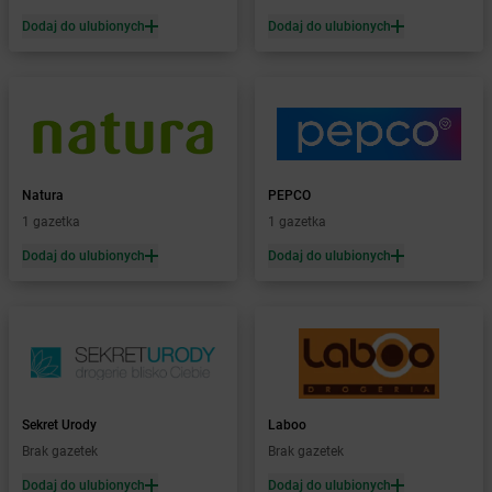
Żabka
Błażowa
Dodaj do ulubionych
Dodaj do ulubionych
Żabka
Blizne Łaszczyńskiego
Żabka
Bliżyn
Żabka
Blok Dobryszyce
Żabka
Błonie
Żabka
Bobolice
Żabka
Bobolin
Żabka
Natura
Bobowa
PEPCO
Żabka
1 gazetka
Bobrek
1 gazetka
Żabka
Bobrowniki
Dodaj do ulubionych
Dodaj do ulubionych
Żabka
Bochnia
Żabka
Bodzechów
Żabka
Bodzentyn
Żabka
Bogatki
Żabka
Bogatynia
Żabka
Bogdaniec
Sekret Urody
Laboo
Żabka
Bogdanowo
Brak gazetek
Brak gazetek
Żabka
Boguchwała
Żabka
Dodaj do ulubionych
Boguchwałowice
Dodaj do ulubionych