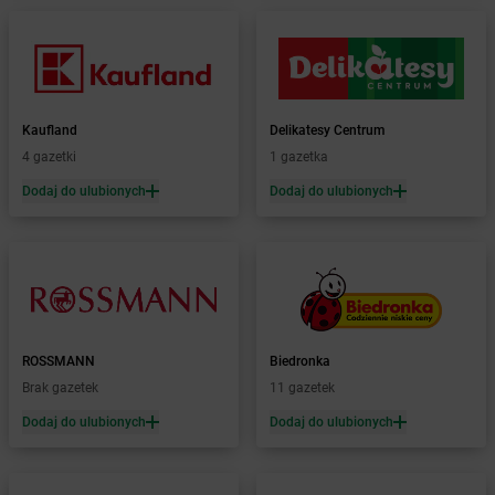
Żabka
Boronów
Żabka
Borowa
Żabka
Borowianka
Żabka
Borówiec
Żabka
Borówno
Kaufland
Delikatesy Centrum
Żabka
Borowo
4 gazetki
1 gazetka
Żabka
Boruja Kościelna
Żabka
Borzęcin Duży
Dodaj do ulubionych
Dodaj do ulubionych
Żabka
Borzygniew
Żabka
Borzytuchom
Żabka
Boża Wola
Żabka
Bralin
Żabka
Branice
Żabka
Braniewo
ROSSMANN
Biedronka
Żabka
Brańsk
Brak gazetek
11 gazetek
Żabka
Brenna
Dodaj do ulubionych
Dodaj do ulubionych
Żabka
Brodnica
Żabka
Brodnica Górna
Żabka
Brodowo