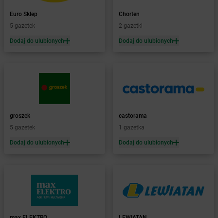
Żabka
Biała
Euro Sklep
Chorten
Żabka
Biała Druga
5 gazetek
2 gazetki
Żabka
Biała Piska
Dodaj do ulubionych
Dodaj do ulubionych
Żabka
Biała Podlaska
Żabka
Biała Rawska
Żabka
Białe Błota
Żabka
Białka
Żabka
Białka Tatrzańska
Żabka
Białobrzegi
Żabka
Białogard
groszek
castorama
Żabka
Białogóra
5 gazetek
1 gazetka
Żabka
Białośliwie
Dodaj do ulubionych
Dodaj do ulubionych
Żabka
Białowieża
Żabka
Biały Dunajec
Żabka
Białystok
Żabka
Bibice
Żabka
Biczyce Dolne
Żabka
Biecz
max ELEKTRO
LEWIATAN