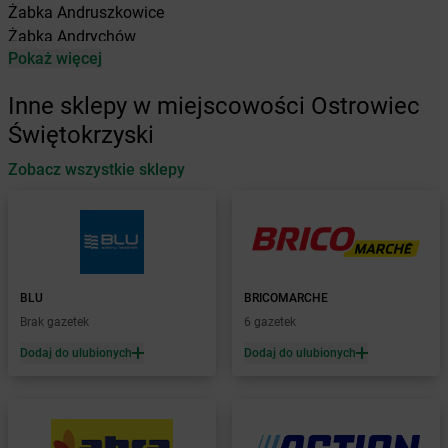
Żabka
Andruszkowice
Żabka
Andrychów
Pokaż więcej
Żabka
Antonie
Żabka
Augustów
Inne sklepy w miejscowości Ostrowiec
Żabka
Automat
Świętokrzyski
Żabka
Babica
Zobacz wszystkie sklepy
Żabka
Babice Nowe
Żabka
Babimost
Żabka
Baborów
Żabka
Baboszewo
Żabka
Bachowice
Żabka
Bądkowo
BLU
BRICOMARCHE
Żabka
Bąków
Brak gazetek
6 gazetek
Żabka
Bałtów
Dodaj do ulubionych
Dodaj do ulubionych
Żabka
Banino
Żabka
Baniocha
Żabka
Baranowo
Żabka
Barcin