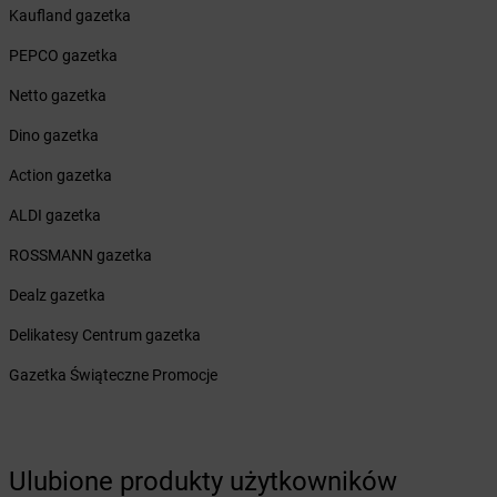
Żabka
Bulowice
Kaufland gazetka
Żabka
Busko-Zdrój
PEPCO gazetka
Żabka
Bychawa
Żabka
Bycina
Netto gazetka
Żabka
Byczyna
Dino gazetka
Żabka
Bydgoszcz
Żabka
Bydlin
Action gazetka
Żabka
Bydlino
ALDI gazetka
Żabka
Bystra
Żabka
Bystra Podhalańska
ROSSMANN gazetka
Żabka
Bystry
Dealz gazetka
Żabka
Bystrzyca
Żabka
Bystrzyca Kłodzka
Delikatesy Centrum gazetka
Żabka
Bytom
Gazetka Świąteczne Promocje
Żabka
Bytów
Żabka
Cedynia
Żabka
Cegłów
Żabka
Cekcyn
Ulubione produkty użytkowników