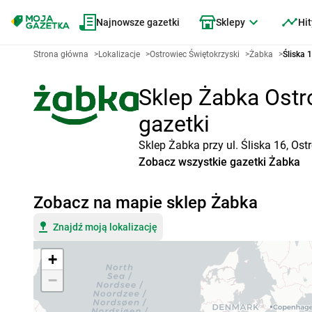
Najnowsze gazetki
Sklepy
Hit
Strona główna
>
Lokalizacje
>
Ostrowiec Świętokrzyski
>
Żabka
>
Śliska 
Sklep Żabka Ostro
gazetki
Sklep Żabka przy ul. Śliska 16, Os
Zobacz wszystkie gazetki Żabka
Zobacz na mapie sklep Żabka
Znajdź moją lokalizację
+
−