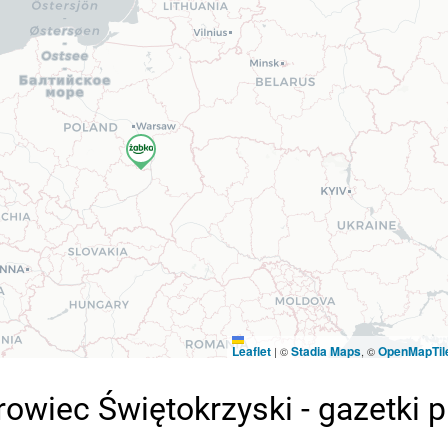
Leaflet
Stadia Maps
OpenMapTil
|
©
, ©
rowiec Świętokrzyski - gazetki