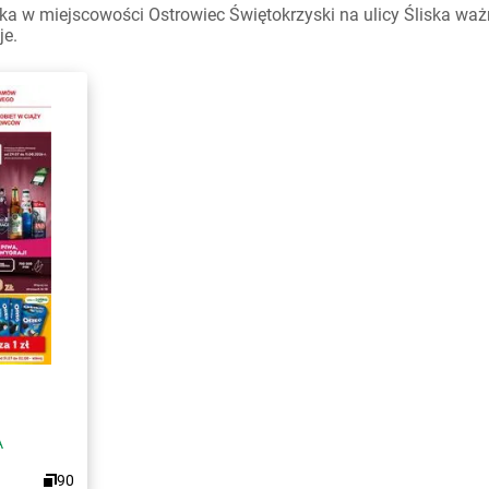
a w miejscowości Ostrowiec Świętokrzyski na ulicy Śliska ważne
je.
A
90