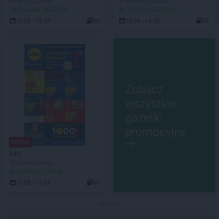
Wow co za ceny
W sumie najlepszy
AKTUALNA GAZETKA
AKTUALNA GAZETKA
10.08 - 14.08
20
10.08 - 14.08
59
Zobacz
wszystkie
gazetki
promocyjne
NOWA!
LIDL
Od poniedziałku
DO KOŃCA 1 DZIEŃ
10.08 - 11.08
96
Reklama