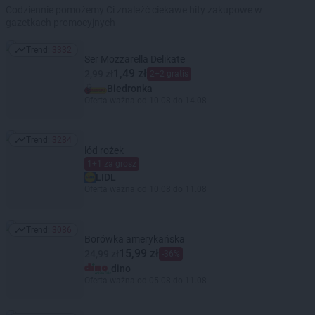
Codziennie pomożemy Ci znaleźć ciekawe hity zakupowe w
gazetkach promocyjnych
Trend:
3332
Trend: 3332
Ser Mozzarella Delikate
1,49 zł
2,99 zł
2+2 gratis
Biedronka
Oferta ważna od 10.08 do 14.08
Trend:
3284
Trend: 3284
lód rożek
1+1 za grosz
LIDL
Oferta ważna od 10.08 do 11.08
Trend:
3086
Trend: 3086
Borówka amerykańska
15,99 zł
24,99 zł
-36%
dino
Oferta ważna od 05.08 do 11.08