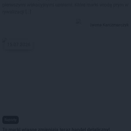
pierwszymi wakacyjnymi upałami. Które marki wiodą prym w
rywalizacji […]
Iwona Karczmarczyk
15.07.2026
Raporty
To marki własne zmieniają teraz handel detaliczny!