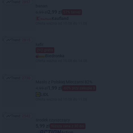
Trend:
2857
Trend: 2857
banan
2,99 zł
6,99 zł
57% taniej!
Kaufland
Oferta ważna od 10.08 do 11.08
Trend:
2815
Trend: 2815
kefir
2+2 gratis
Biedronka
Oferta ważna od 10.08 do 14.08
Trend:
2730
Trend: 2730
Masło z Polskiej Mleczarni 82%
1,99 zł
4,99 zł
-60% przy zakupie 3
LIDL
Oferta ważna od 10.08 do 11.08
Trend:
2542
Trend: 2542
środek czyszczący
5,99 zł
Niższa cena z 30 dni
Action