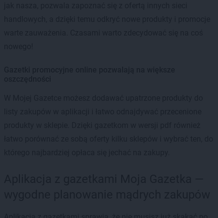
jak nasza, pozwala zapoznać się z ofertą innych sieci
handlowych, a dzięki temu odkryć nowe produkty i promocje
warte zauważenia. Czasami warto zdecydować się na coś
nowego!
Gazetki promocyjne online pozwalają na większe
oszczędności
W Mojej Gazetce możesz dodawać upatrzone produkty do
listy zakupów w aplikacji i łatwo odnajdywać przecenione
produkty w sklepie. Dzięki gazetkom w wersji pdf również
łatwo porównać ze sobą oferty kilku sklepów i wybrać ten, do
którego najbardziej opłaca się jechać na zakupy.
Aplikacja z gazetkami Moja Gazetka —
wygodne planowanie mądrych zakupów
Aplikacja z gazetkami sprawia, że nie musisz już skakać po