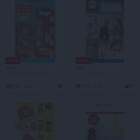
NOWA!
NOWA!
ALDI
LIDL
Tak tanio jeszcze nie było!
Od poniedziałku
JUŻ OD JUTRA!
DO ROZPOCZĘCIA 7 DNI
11.08 - 14.08
1
17.08 - 22.08
62