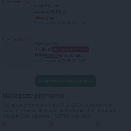
Trend:
2384
Trend: 2384
Lody Grycan
16,85 zł
23,49 zł
dino
Oferta ważna od 05.08 do 11.08
Trend:
2354
Trend: 2354
Piwo Żywiec
11,96 zł
przy zakupie 2x4-pack
Intermarche
Oferta ważna od 06.08 do 12.08
Zobacz wszystkie hity dnia
Najlepsze promocje
Najlepsze promocje w dniu 10.08.2026, które możesz
znaleźć w takich sklepach jak
Biedronka
,
Lidl
,
Kaufland
,
Auchan
,
Dino
,
Carrefour
,
NETTO
oraz
ALDI