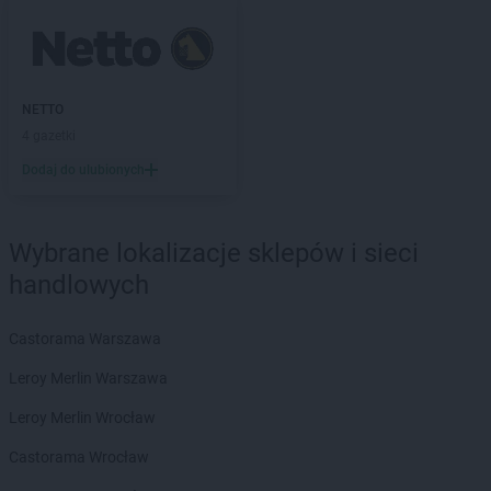
BRICOMARCHE
Kętrzyn
BRICOMARCHE
Kielce
BRICOMARCHE
Kłobuck
BRICOMARCHE
Kluczbork
BRICOMARCHE
Knurów
NETTO
BRICOMARCHE
Kolbuszowa Dolna
4 gazetki
BRICOMARCHE
Koło
Dodaj do ulubionych
BRICOMARCHE
Kołobrzeg
BRICOMARCHE
Konin
BRICOMARCHE
Konstantynów Łódzki
Wybrane lokalizacje sklepów i sieci
BRICOMARCHE
Kościan
handlowych
BRICOMARCHE
Kostrzyn nad Odrą
BRICOMARCHE
Koszalin
Castorama Warszawa
BRICOMARCHE
Kozienice
BRICOMARCHE
Krotoszyn
Leroy Merlin Warszawa
BRICOMARCHE
Kruszewnia
Leroy Merlin Wrocław
BRICOMARCHE
Krzeszowice
BRICOMARCHE
Kutno
Castorama Wrocław
BRICOMARCHE
Kwidzyn