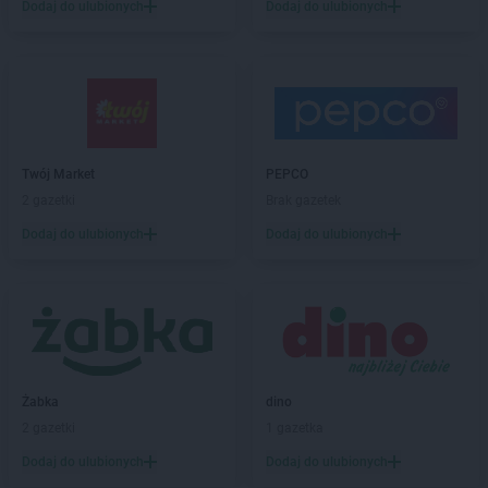
BRICOMARCHE
Działdowo
Dodaj do ulubionych
Dodaj do ulubionych
BRICOMARCHE
Dzierżoniów
BRICOMARCHE
Garwolin
BRICOMARCHE
Giżycko
BRICOMARCHE
Głogów
BRICOMARCHE
Głubczyce
Twój Market
PEPCO
BRICOMARCHE
Głuchołazy
2 gazetki
Brak gazetek
BRICOMARCHE
Gniezno
BRICOMARCHE
Gogolin
Dodaj do ulubionych
Dodaj do ulubionych
BRICOMARCHE
Goleniów
BRICOMARCHE
Golub-Dobrzyń
BRICOMARCHE
Góra Kalwaria
BRICOMARCHE
Gorlice
BRICOMARCHE
Gostyń
BRICOMARCHE
Gostynin
Żabka
dino
BRICOMARCHE
Grodzisk Wielkopolski
2 gazetki
1 gazetka
BRICOMARCHE
Grójec
Dodaj do ulubionych
Dodaj do ulubionych
BRICOMARCHE
Grudziądz