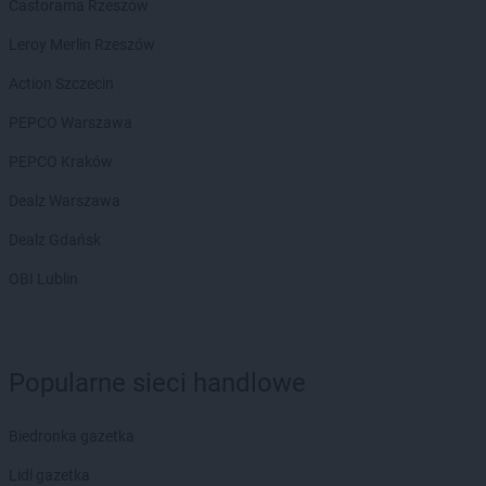
Castorama Rzeszów
BRICOMARCHE
Łańcut
Leroy Merlin Rzeszów
BRICOMARCHE
Łomża
BRICOMARCHE
Łowicz
Action Szczecin
PEPCO Warszawa
BRICOMARCHE
Lębork
BRICOMARCHE
Lesko
PEPCO Kraków
BRICOMARCHE
Leżajsk
Dealz Warszawa
BRICOMARCHE
Libiąż
BRICOMARCHE
Limanowa
Dealz Gdańsk
BRICOMARCHE
Lipno
OBI Lublin
BRICOMARCHE
Lubaczów
BRICOMARCHE
Lubań
BRICOMARCHE
Lubartów
BRICOMARCHE
Lubin
Popularne sieci handlowe
BRICOMARCHE
Lubliniec
BRICOMARCHE
Lubrza
Biedronka gazetka
BRICOMARCHE
Lubsko
Lidl gazetka
BRICOMARCHE
Malbork