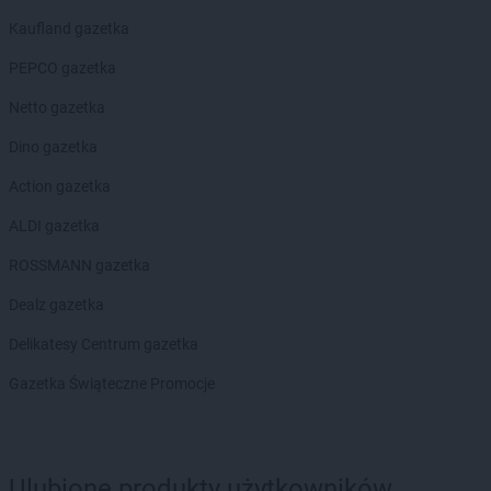
BRICOMARCHE
Miechów
Kaufland gazetka
BRICOMARCHE
Międzyrzec Podlaski
PEPCO gazetka
BRICOMARCHE
Międzyrzecz
BRICOMARCHE
Mielec
Netto gazetka
BRICOMARCHE
Milicz
Dino gazetka
BRICOMARCHE
Mława
BRICOMARCHE
Mogilno
Action gazetka
BRICOMARCHE
Mrągowo
ALDI gazetka
BRICOMARCHE
Myszków
ROSSMANN gazetka
BRICOMARCHE
Namysłów
BRICOMARCHE
Nidzica
Dealz gazetka
BRICOMARCHE
Nisko
Delikatesy Centrum gazetka
BRICOMARCHE
Nowa Ruda
BRICOMARCHE
Nowa Sól
Gazetka Świąteczne Promocje
BRICOMARCHE
Nowy Tomyśl
BRICOMARCHE
Nysa
BRICOMARCHE
Oborniki
Ulubione produkty użytkowników