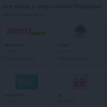
BRICOMARCHE
Brodnica
Inne sklepy w miejscowości Radziejów
BRICOMARCHE
Brwinów
BRICOMARCHE
Zobacz wszystkie sklepy
Brzeg
BRICOMARCHE
Brzeg Dolny
BRICOMARCHE
Brzesko
BRICOMARCHE
Brzeszcze
BRICOMARCHE
Bytom
BRICOMARCHE
Bytów
BRICOMARCHE
Chorten
6 gazetek
2 gazetki
BRICOMARCHE
Chodzież
BRICOMARCHE
Choszczno
Dodaj do ulubionych
Dodaj do ulubionych
BRICOMARCHE
Czarnków
BRICOMARCHE
Częstochowa
BRICOMARCHE
Dąbrowa Tarnowska
BRICOMARCHE
Darłowo
BRICOMARCHE
Dębica
max ELEKTRO
kik
BRICOMARCHE
Dębno
1 gazetka
Brak gazetek
BRICOMARCHE
Dobre Miasto