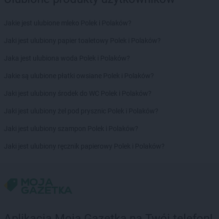
BRICOMARCHE
Oława
BRICOMARCHE
Olecko
Jakie jest ulubione mleko Polek i Polaków?
BRICOMARCHE
Olkusz
Jaki jest ulubiony papier toaletowy Polek i Polaków?
BRICOMARCHE
Olsztyn
BRICOMARCHE
Ostróda
Jaka jest ulubiona woda Polek i Polaków?
BRICOMARCHE
Ostrów Wielkopolski
Jakie są ulubione płatki owsiane Polek i Polaków?
BRICOMARCHE
Ostrowiec Świętokrzyski
BRICOMARCHE
Ostrzeszów
Jaki jest ulubiony środek do WC Polek i Polaków?
BRICOMARCHE
Oświęcim
Jaki jest ulubiony żel pod prysznic Polek i Polaków?
BRICOMARCHE
Pabianice
Jaki jest ulubiony szampon Polek i Polaków?
BRICOMARCHE
Piekary Śląskie
BRICOMARCHE
Piła
Jaki jest ulubiony ręcznik papierowy Polek i Polaków?
BRICOMARCHE
Pionki
BRICOMARCHE
Piotrków Trybunalski
BRICOMARCHE
Pleszew
BRICOMARCHE
Płock
BRICOMARCHE
Płońsk
BRICOMARCHE
Pogórze
Aplikacja Moja Gazetka na Twój telefon!