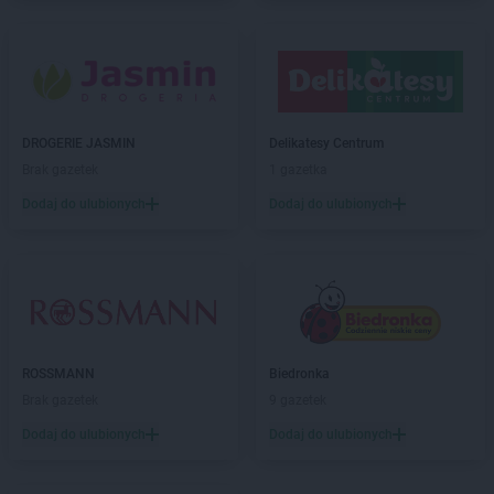
BRICOMARCHE
Gryfice
BRICOMARCHE
Gryfino
BRICOMARCHE
Gubin
BRICOMARCHE
Hrubieszów
DROGERIE JASMIN
Delikatesy Centrum
BRICOMARCHE
Iława
Brak gazetek
1 gazetka
BRICOMARCHE
Inowrocław
Dodaj do ulubionych
Dodaj do ulubionych
BRICOMARCHE
Jarocin
BRICOMARCHE
Jarosław
BRICOMARCHE
Jasło
BRICOMARCHE
Jaworzno
BRICOMARCHE
Jędrzejów
BRICOMARCHE
Jelcz-Laskowice
BRICOMARCHE
ROSSMANN
Jelenia Góra
Biedronka
Brak gazetek
9 gazetek
BRICOMARCHE
Kalisz
Dodaj do ulubionych
Dodaj do ulubionych
BRICOMARCHE
Kamienna Góra
BRICOMARCHE
Kępno