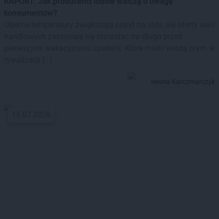
RAPORT: Jak producenci lodów walczą o uwagę
konsumentów?
Obecne temperatury zwiększają popyt na lody, ale oferty sieci
handlowych zaczynają się rozrastać na długo przed
pierwszymi wakacyjnymi upałami. Które marki wiodą prym w
rywalizacji […]
Iwona Karczmarczyk
15.07.2026