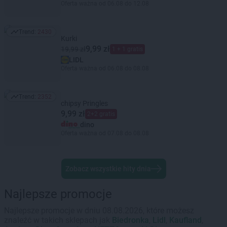
Oferta ważna od 06.08 do 12.08
Trend:
2430
Trend: 2430
Kurki
9,99 zł
19,99 zł
1 + 1 gratis
LIDL
Oferta ważna od 06.08 do 08.08
Trend:
2352
Trend: 2352
chipsy Pringles
9,99 zł
2+2 gratis
dino
Oferta ważna od 07.08 do 08.08
Zobacz wszystkie hity dnia
Najlepsze promocje
Najlepsze promocje w dniu 08.08.2026, które możesz
znaleźć w takich sklepach jak
Biedronka
,
Lidl
,
Kaufland
,