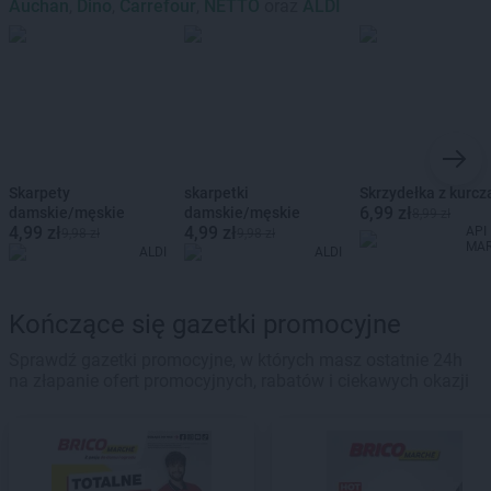
Auchan
,
Dino
,
Carrefour
,
NETTO
oraz
ALDI
Skarpety
skarpetki
Skrzydełka z kurcz
6,99 zł
damskie/męskie
damskie/męskie
8,99 zł
4,99 zł
4,99 zł
API
9,98 zł
9,98 zł
MA
ALDI
ALDI
Kończące się gazetki promocyjne
Sprawdź gazetki promocyjne, w których masz ostatnie 24h
na złapanie ofert promocyjnych, rabatów i ciekawych okazji