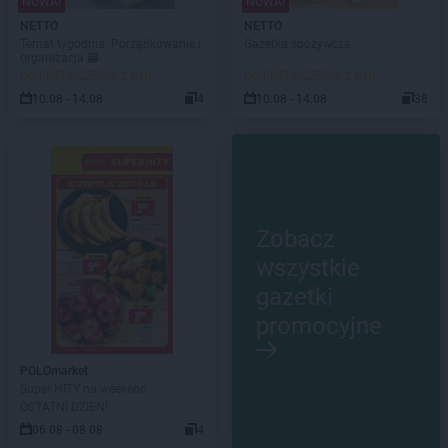
NOWA!
NOWA!
NETTO
NETTO
Temat tygodnia: Porządkowanie i
Gazetka spożywcza
organizacja 🗃️
DO ROZPOCZĘCIA 2 DNI
DO ROZPOCZĘCIA 2 DNI
10.08 - 14.08
4
10.08 - 14.08
38
Zobacz
wszystkie
gazetki
promocyjne
POLOmarket
Super HITY na weekend
OSTATNI DZIEŃ!
06.08 - 08.08
4