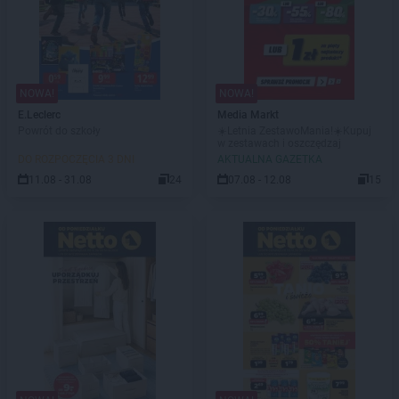
NOWA!
NOWA!
E.Leclerc
Media Markt
Powrót do szkoły
☀️Letnia ZestawoMania!☀️Kupuj
w zestawach i oszczędzaj
DO ROZPOCZĘCIA 3 DNI
AKTUALNA GAZETKA
11.08 - 31.08
24
07.08 - 12.08
15