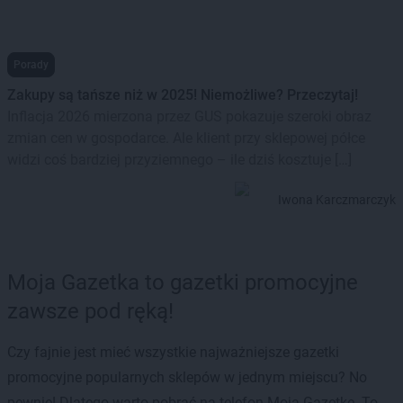
Porady
Zakupy są tańsze niż w 2025! Niemożliwe? Przeczytaj!
Inflacja 2026 mierzona przez GUS pokazuje szeroki obraz
zmian cen w gospodarce. Ale klient przy sklepowej półce
widzi coś bardziej przyziemnego – ile dziś kosztuje […]
Iwona Karczmarczyk
Moja Gazetka to gazetki promocyjne
zawsze pod ręką!
Czy fajnie jest mieć wszystkie najważniejsze gazetki
promocyjne popularnych sklepów w jednym miejscu? No
pewnie! Dlatego warto pobrać na telefon Moją Gazetkę. To