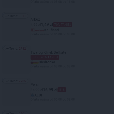
Oferta ważna od 05.08 do 11.08
Trend:
3011
Trend: 3011
Arbuz
1,49 zł
4,99 zł
70% TANIEJ
Kaufland
Oferta ważna od 06.08 do 08.08
Trend:
2732
Trend: 2732
Twaróg Klinek Delikate
DRUGI 40% TANIEJ
Biedronka
Oferta ważna od 03.08 do 08.08
Trend:
2705
Trend: 2705
Persil
16,99 zł
34,99 zł
-51%
ALDI
Oferta ważna od 05.08 do 08.08
Trend:
2701