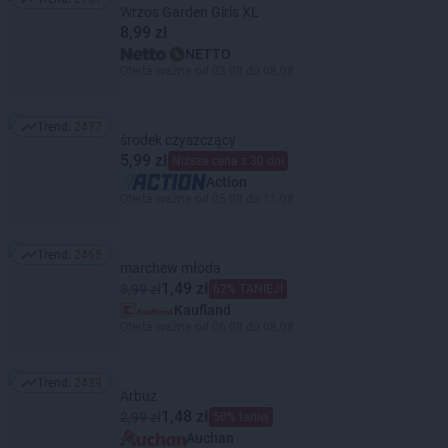
Trend: 2701
Wrzos Garden Girls XL
8,99 zł
NETTO
Oferta ważna od 03.08 do 08.08
Trend:
2477
Trend: 2477
środek czyszczący
5,99 zł
Niższa cena z 30 dni
Action
Oferta ważna od 05.08 do 11.08
Trend:
2465
Trend: 2465
marchew młoda
1,49 zł
3,99 zł
62% TANIEJ!
Kaufland
Oferta ważna od 06.08 do 08.08
Trend:
2439
Trend: 2439
Arbuz
1,48 zł
2,99 zł
50% taniej
Auchan