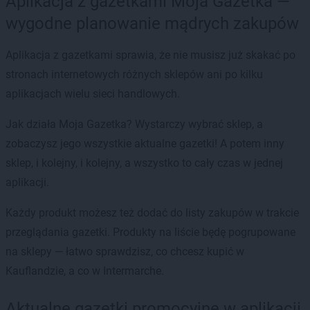
Aplikacja z gazetkami Moja Gazetka —
wygodne planowanie mądrych zakupów
Aplikacja z gazetkami sprawia, że nie musisz już skakać po
stronach internetowych różnych sklepów ani po kilku
aplikacjach wielu sieci handlowych.
Jak działa Moja Gazetka? Wystarczy wybrać sklep, a
zobaczysz jego wszystkie aktualne gazetki! A potem inny
sklep, i kolejny, i kolejny, a wszystko to cały czas w jednej
aplikacji.
Każdy produkt możesz też dodać do listy zakupów w trakcie
przeglądania gazetki. Produkty na liście będę pogrupowane
na sklepy — łatwo sprawdzisz, co chcesz kupić w
Kauflandzie, a co w Intermarche.
Aktualne gazetki promocyjne w aplikacji