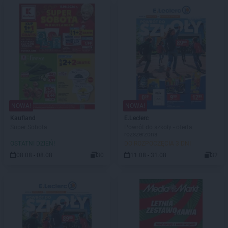
NOWA!
NOWA!
Kaufland
E.Leclerc
Super Sobota
Powrót do szkoły - oferta
rozszerzona
OSTATNI DZIEŃ!
DO ROZPOCZĘCIA 3 DNI
08.08 - 08.08
30
11.08 - 31.08
32