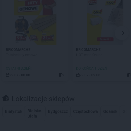
BRICOMARCHE
BRICOMARCHE
Totalne hity cenowe
HOT cena Online!
OSTATNI DZIEŃ!
DO KOŃCA 1 DZIEŃ
29.07 - 08.08
9
29.07 - 09.08
Lokalizacje sklepów
Bielsko-
Białystok
Bydgoszcz
Częstochowa
Gdańsk
Gdy
Biała