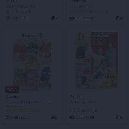
NETTO
Biedronka
Gazetka spożywcza
Hity i inspiracje
OSTATNI DZIEŃ!
DO ROZPOCZĘCIA 2 DNI
03.08 - 08.08
37
10.08 - 22.08
44
NOWA!
E.Leclerc
Kaufland
Wybór w dobrej cenie - oferta
Wyprawka z klasą
rozszerzona
DO ROZPOCZĘCIA 3 DNI
DO KOŃCA 3 DNI
11.08 - 22.08
24
30.07 - 11.08
36