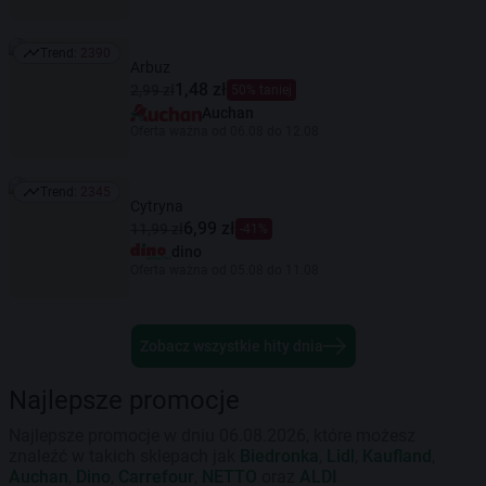
Trend:
2390
Trend: 2390
Arbuz
1,48 zł
2,99 zł
50% taniej
Auchan
Oferta ważna od 06.08 do 12.08
Trend:
2345
Trend: 2345
Cytryna
6,99 zł
11,99 zł
-41%
dino
Oferta ważna od 05.08 do 11.08
Zobacz wszystkie hity dnia
Najlepsze promocje
Najlepsze promocje w dniu 06.08.2026, które możesz
znaleźć w takich sklepach jak
Biedronka
,
Lidl
,
Kaufland
,
Auchan
,
Dino
,
Carrefour
,
NETTO
oraz
ALDI