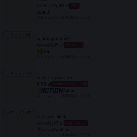
16,99 zł
34,99 zł
-51%
ALDI
Oferta ważna od 05.08 do 08.08
Trend:
2568
Trend: 2568
ogórek gruntowy
4,89 zł
6,99 zł
30% taniej
LIDL
Oferta ważna od 06.08 do 08.08
Trend:
2474
Trend: 2474
środek czyszczący
5,99 zł
Niższa cena z 30 dni
Action
Oferta ważna od 05.08 do 11.08
Trend:
2457
Trend: 2457
marchew młoda
1,49 zł
3,99 zł
62% TANIEJ!
Kaufland
Oferta ważna od 06.08 do 08.08