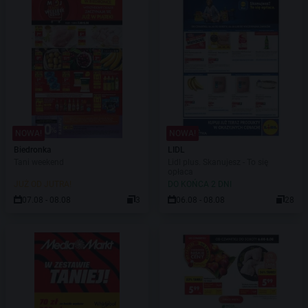
NOWA!
NOWA!
Biedronka
LIDL
Tani weekend
Lidl plus. Skanujesz - To się
opłaca
JUŻ OD JUTRA!
DO KOŃCA 2 DNI
07.08 - 08.08
3
06.08 - 08.08
28