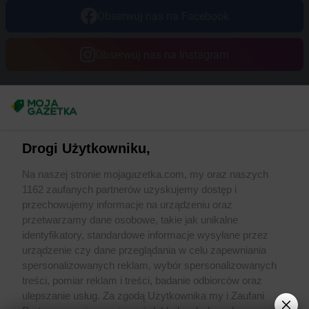
Obserwuj nas na Facebook
Obserwuj nas na Instagram
Masz sugestie lub pytania?
Napisz do nas:
support@mojagazetka.com
Drogi Użytkowniku,
Współpraca z nami
Na naszej stronie mojagazetka.com, my oraz naszych
Zobacz szczegóły
1162 zaufanych partnerów uzyskujemy dostęp i
Retail Radar – analiza rynku
przechowujemy informacje na urządzeniu oraz
przetwarzamy dane osobowe, takie jak unikalne
identyfikatory, standardowe informacje wysyłane przez
Wasze ulubione produkty
urządzenie czy dane przeglądania w celu zapewniania
spersonalizowanych reklam, wybór spersonalizowanych
Regulamin serwisu i polityka prywatności
treści, pomiar reklam i treści, badanie odbiorców oraz
ulepszanie usług. Za zgodą Użytkownika my i Zaufani
Mapa strony