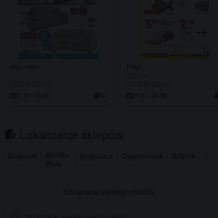
abra meble
FRAC
Ogólna
OSTATNI DZIEŃ!
OSTATNI DZIEŃ!
27.07 - 06.08
44
31.07 - 06.08
Lokalizacje sklepów
Bielsko-
Białystok
Bydgoszcz
Częstochowa
Gdańsk
Gdy
Biała
lub szukaj swojego miasta