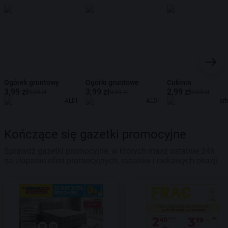
Ogórek gruntowy
Ogórki gruntowe
Cukinia
3,99 zł
3,99 zł
2,99 zł
9,99 zł
9,99 zł
3,99 zł
ALDI
ALDI
ar
Kończące się gazetki promocyjne
Sprawdź gazetki promocyjne, w których masz ostatnie 24h
na złapanie ofert promocyjnych, rabatów i ciekawych okazji