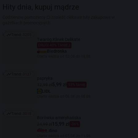
Hity dnia, kupuj mądrze
Codziennie pomożemy Ci znaleźć ciekawe hity zakupowe w
gazetkach promocyjnych
Trend:
3205
Trend: 3205
Twaróg Klinek Delikate
DRUGI 40% TANIEJ
Biedronka
Oferta ważna od 03.08 do 08.08
Trend:
3127
Trend: 3127
papryka
5,99 zł
12,99 zł
53% taniej
LIDL
Oferta ważna od 06.08 do 08.08
Trend:
3018
Trend: 3018
Borówka amerykańska
15,99 zł
24,99 zł
-36%
dino
Oferta ważna od 05.08 do 11.08