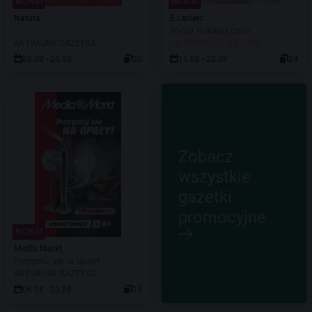
NOWA!
NOWA!
Natura
E.Leclerc
Wybór w dobrej cenie
AKTUALNA GAZETKA
DO ROZPOCZĘCIA 5 DNI
06.08 - 24.08
20
11.08 - 22.08
24
Zobacz
wszystkie
gazetki
promocyjne
NOWA!
Media Markt
Przygotuj się na upały!
AKTUALNA GAZETKA
06.08 - 23.08
15