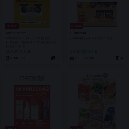
NOWA!
NOWA!
Media Markt
Biedronka
Whirlpool 70za500 na pralki,
Biedronkowe oszczędności
suszarki i zmywarki w zestawie z
akcesoriami!
DO KOŃCA 3 DNI
DO KOŃCA 2 DNI
06.08 - 09.08
15
06.08 - 08.08
14