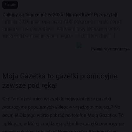
Porady
Zakupy są tańsze niż w 2025! Niemożliwe? Przeczytaj!
Inflacja 2026 mierzona przez GUS pokazuje szeroki obraz
zmian cen w gospodarce. Ale klient przy sklepowej półce
widzi coś bardziej przyziemnego – ile dziś kosztuje […]
Iwona Karczmarczyk
Moja Gazetka to gazetki promocyjne
zawsze pod ręką!
Czy fajnie jest mieć wszystkie najważniejsze gazetki
promocyjne popularnych sklepów w jednym miejscu? No
pewnie! Dlatego warto pobrać na telefon Moją Gazetkę. To
aplikacja, w której znajdziesz aktualne gazetki promocyjne
supermarketów i nie tylko! Nowa gazetka Biedronki czy