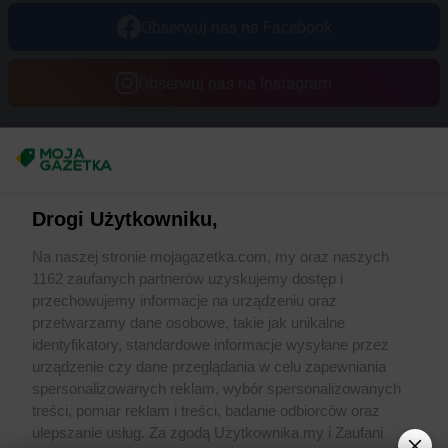
Obserwuj nas na Facebook
Obserwuj nas na Instagram
Masz sugestie lub pytania?
Napisz do nas:
support@mojagazetka.com
Drogi Użytkowniku,
Współpraca z nami
Na naszej stronie mojagazetka.com, my oraz naszych
Zobacz szczegóły
1162 zaufanych partnerów uzyskujemy dostęp i
Retail Radar – analiza rynku
przechowujemy informacje na urządzeniu oraz
przetwarzamy dane osobowe, takie jak unikalne
identyfikatory, standardowe informacje wysyłane przez
Wasze ulubione produkty
urządzenie czy dane przeglądania w celu zapewniania
spersonalizowanych reklam, wybór spersonalizowanych
Regulamin serwisu i polityka prywatności
treści, pomiar reklam i treści, badanie odbiorców oraz
ulepszanie usług. Za zgodą Użytkownika my i Zaufani