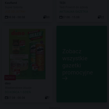
Kaufland
TEDi
Super Sobota
Tedi Powrót do szkoły
JUŻ OD JUTRA!
AKTUALNA GAZETKA
08.08 - 08.08
30
07.08 - 15.08
22
Zobacz
wszystkie
gazetki
promocyjne
NOWA!
dino
Weekendowe okazje
DO KOŃCA 1 DZIEŃ
07.08 - 08.08
7
Reklama