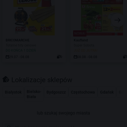
NOWA!
BRICOMARCHE
Kaufland
Totalne hity cenowe
Super Sobota
DO KOŃCA 1 DZIEŃ
JUŻ OD JUTRA!
29.07 - 08.08
9
08.08 - 08.08
Lokalizacje sklepów
Bielsko-
Białystok
Bydgoszcz
Częstochowa
Gdańsk
Gdy
Biała
lub szukaj swojego miasta