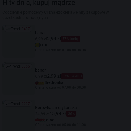
Hity dnia, kupuj mądrze
Codziennie pomożemy Ci znaleźć ciekawe hity zakupowe w
gazetkach promocyjnych
Trend:
3437
Trend: 3437
banan
2,99 zł
6,99 zł
57% taniej
LIDL
Oferta ważna od 07.08 do 08.08
Trend:
3355
Trend: 3355
banan
2,99 zł
6,99 zł
57% TANIEJ
Biedronka
Oferta ważna od 07.08 do 08.08
Trend:
3037
Trend: 3037
Borówka amerykańska
15,99 zł
24,99 zł
-36%
dino
Oferta ważna od 05.08 do 11.08