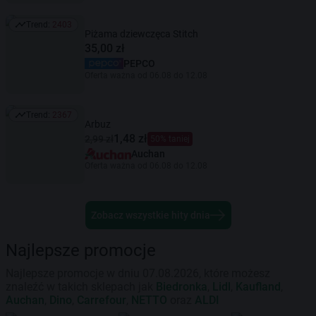
Trend:
2403
Trend: 2403
Piżama dziewczęca Stitch
35,00 zł
PEPCO
Oferta ważna od 06.08 do 12.08
Trend:
2367
Trend: 2367
Arbuz
1,48 zł
2,99 zł
50% taniej
Auchan
Oferta ważna od 06.08 do 12.08
Zobacz wszystkie hity dnia
Najlepsze promocje
Najlepsze promocje w dniu 07.08.2026, które możesz
znaleźć w takich sklepach jak
Biedronka
,
Lidl
,
Kaufland
,
Auchan
,
Dino
,
Carrefour
,
NETTO
oraz
ALDI