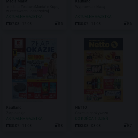
Media Markt
Kaufland
☀️Letnia ZestawoMania!☀️Kupuj
Wyprawka z klasą
w zestawach i oszczędzaj
AKTUALNA GAZETKA
AKTUALNA GAZETKA
07.08 - 12.08
15
30.07 - 11.08
36
Kaufland
NETTO
Złap okazje
Gazetka spożywcza
AKTUALNA GAZETKA
DO KOŃCA 1 DZIEŃ
30.07 - 11.08
18
03.08 - 08.08
37