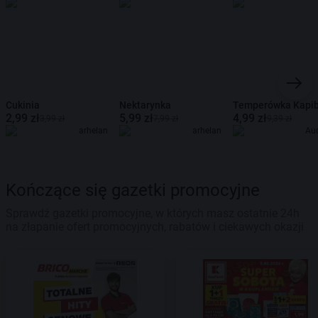
Cukinia
Nektarynka
Temperówka Kapi
2,99 zł
5,99 zł
4,99 zł
3,99 zł
7,99 zł
9,39 zł
arhelan
arhelan
Au
Kończące się gazetki promocyjne
Sprawdź gazetki promocyjne, w których masz ostatnie 24h
na złapanie ofert promocyjnych, rabatów i ciekawych okazji