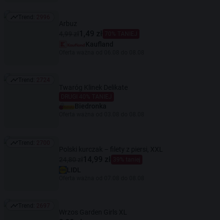
Trend:
2996
Trend: 2996
Arbuz
1,49 zł
4,99 zł
70% TANIEJ
Kaufland
Oferta ważna od 06.08 do 08.08
Trend:
2724
Trend: 2724
Twaróg Klinek Delikate
DRUGI 40% TANIEJ
Biedronka
Oferta ważna od 03.08 do 08.08
Trend:
2700
Trend: 2700
Polski kurczak – filety z piersi, XXL
14,99 zł
24,80 zł
39% taniej
LIDL
Oferta ważna od 07.08 do 08.08
Trend:
2697
Trend: 2697
Wrzos Garden Girls XL