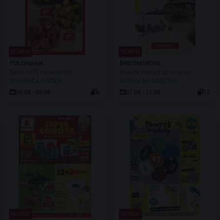
NOWA!
NOWA!
POLOmarket
BRICOMARCHE
Super HITY na weekend
Idealne miejsce do relaksu!
DO KOŃCA 1 DZIEŃ
AKTUALNA GAZETKA
06.08 - 08.08
4
07.08 - 21.08
15
NOWA!
NOWA!