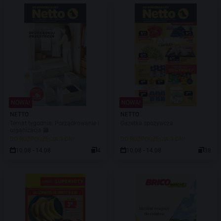
NOWA!
NOWA!
NETTO
NETTO
Temat tygodnia: Porządkowanie i
Gazetka spożywcza
organizacja 🗃️
DO ROZPOCZĘCIA 3 DNI
DO ROZPOCZĘCIA 3 DNI
10.08 - 14.08
4
10.08 - 14.08
38