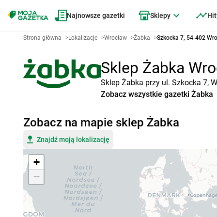
Najnowsze gazetki
Sklepy
Hit
Strona główna
>
Lokalizacje
>
Wrocław
>
Żabka
>
Szkocka 7, 54-402 Wr
Sklep Żabka Wroc
Sklep Żabka przy ul. Szkocka 7, 
Zobacz wszystkie gazetki Żabka
Zobacz na mapie sklep Żabka
Znajdź moją lokalizację
+
−