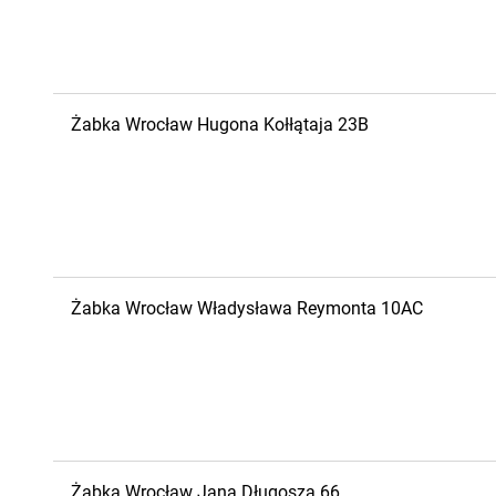
Żabka
Wrocław
Hugona Kołłątaja 23B
Żabka
Wrocław
Władysława Reymonta 10AC
Żabka
Wrocław
Jana Długosza 66