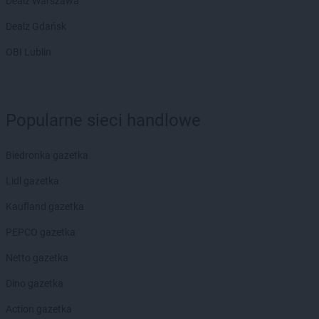
Dealz Warszawa
Dealz Gdańsk
OBI Lublin
Popularne sieci handlowe
Biedronka gazetka
Lidl gazetka
Kaufland gazetka
PEPCO gazetka
Netto gazetka
Dino gazetka
Action gazetka