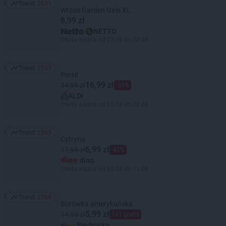
Trend:
2631
Trend: 2631
Wrzos Garden Girls XL
8,99 zł
NETTO
Oferta ważna od 03.08 do 08.08
Trend:
2557
Trend: 2557
Persil
16,99 zł
34,99 zł
-51%
ALDI
Oferta ważna od 05.08 do 08.08
Trend:
2363
Trend: 2363
Cytryna
6,99 zł
11,99 zł
-41%
dino
Oferta ważna od 05.08 do 11.08
Trend:
2268
Trend: 2268
Borówka amerykańska
5,99 zł
14,98 zł
1+1 gratis
Biedronka