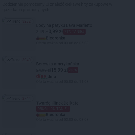
Codziennie pomożemy Ci znaleźć ciekawe hity zakupowe w
gazetkach promocyjnych
Trend:
3282
Trend: 3282
Lody na patyku Lava Marletto
0,99 zł
3,49 zł
71% TANIEJ
Biedronka
Oferta ważna od 03.08 do 05.08
Trend:
3040
Trend: 3040
Borówka amerykańska
15,99 zł
24,99 zł
-36%
dino
Oferta ważna od 05.08 do 11.08
Trend:
2744
Trend: 2744
Twaróg Klinek Delikate
DRUGI 40% TANIEJ
Biedronka
Oferta ważna od 03.08 do 08.08