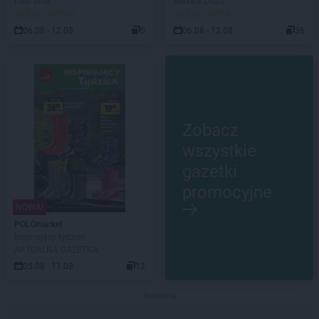
Deal dnia
Make a Dealz
JUŻ OD JUTRA!
JUŻ OD JUTRA!
06.08 - 12.08
5
06.08 - 12.08
36
Zobacz
wszystkie
gazetki
promocyjne
NOWA!
POLOmarket
Inspirujący tydzień
AKTUALNA GAZETKA
05.08 - 11.08
12
Reklama