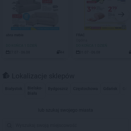
abra meble
FRAC
Ogólna
DO KOŃCA 1 DZIEŃ
DO KOŃCA 1 DZIEŃ
27.07 - 06.08
44
31.07 - 06.08
Lokalizacje sklepów
Bielsko-
Białystok
Bydgoszcz
Częstochowa
Gdańsk
Gdy
Biała
lub szukaj swojego miasta