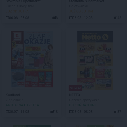
Stokrotka Supermarket
Stokrotka Supermarket
Kuchnia Iberyjska!
Od czwartku
JUŻ OD JUTRA!
JUŻ OD JUTRA!
06.08 - 26.08
8
06.08 - 12.08
48
NOWA!
Kaufland
NETTO
Złap okazje
Gazetka spożywcza
AKTUALNA GAZETKA
DO KOŃCA 3 DNI
30.07 - 11.08
18
03.08 - 08.08
37