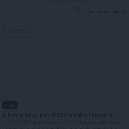
Iwona Karczmarczyk
28.05.2026
Porady
Zakupy są tańsze niż w 2025! Niemożliwe? Przeczytaj!
Inflacja 2026 mierzona przez GUS pokazuje szeroki obraz
zmian cen w gospodarce. Ale klient przy sklepowej półce