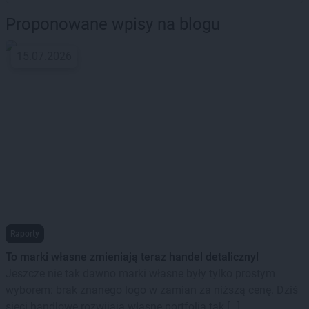
Proponowane wpisy na blogu
15.07.2026
Raporty
To marki własne zmieniają teraz handel detaliczny!
Jeszcze nie tak dawno marki własne były tylko prostym
wyborem: brak znanego logo w zamian za niższą cenę. Dziś
sieci handlowe rozwijają własne portfolia tak […]