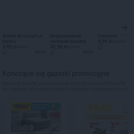
Ścierka do naczyń La
Bezprzewodowe
Czereśnie
9,99 zł
Sonata
słuchawki douszne
24,99 zł
3,99 zł
42,98 zł
6,99 zł
68,95 zł
Action
Action
Kończące się gazetki promocyjne
Sprawdź gazetki promocyjne, w których masz ostatnie 24h
na złapanie ofert promocyjnych, rabatów i ciekawych okazji