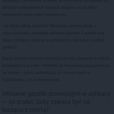
Aplikacja z gazetkami sprawia, że nie musisz już skakać po
stronach internetowych różnych sklepów ani po kilku
aplikacjach wielu sieci handlowych.
Jak działa Moja Gazetka? Wystarczy wybrać sklep, a
zobaczysz jego wszystkie aktualne gazetki! A potem inny
sklep, i kolejny, i kolejny, a wszystko to cały czas w jednej
aplikacji.
Każdy produkt możesz też dodać do listy zakupów w trakcie
przeglądania gazetki. Produkty na liście będę pogrupowane
na sklepy — łatwo sprawdzisz, co chcesz kupić w
Kauflandzie, a co w Intermarche.
Aktualne gazetki promocyjne w aplikacji
— co zrobić, żeby zawsze być na
bieżąco z ofertą?