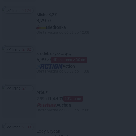
Trend:
2524
Trend: 2524
Mleko 3,2%
3,29 zł
Biedronka
Oferta ważna od 06.08 do 12.08
Trend:
2482
Trend: 2482
środek czyszczący
5,99 zł
Niższa cena z 30 dni
Action
Oferta ważna od 05.08 do 11.08
Trend:
2411
Trend: 2411
Arbuz
1,48 zł
2,99 zł
50% taniej
Auchan
Oferta ważna od 06.08 do 12.08
Trend:
2339
Trend: 2339
Lody Grycan