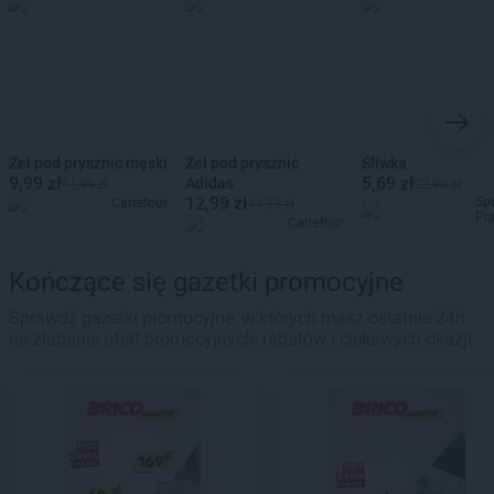
Żel pod prysznic męski
Żel pod prysznic
Śliwka
9,99 zł
5,69 zł
Adidas
11,99 zł
22,90 zł
12,99 zł
Sp
Carrefour
14,99 zł
Pr
Carrefour
Kończące się gazetki promocyjne
Sprawdź gazetki promocyjne, w których masz ostatnie 24h
na złapanie ofert promocyjnych, rabatów i ciekawych okazji