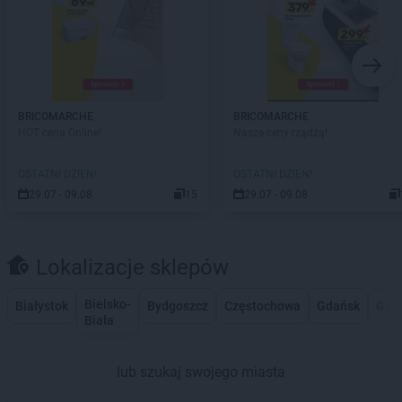
BRICOMARCHE
BRICOMARCHE
HOT cena Online!
Nasze ceny rządzą!
OSTATNI DZIEŃ!
OSTATNI DZIEŃ!
29.07 - 09.08
15
29.07 - 09.08
Lokalizacje sklepów
Bielsko-
Białystok
Bydgoszcz
Częstochowa
Gdańsk
Gdy
Biała
lub szukaj swojego miasta