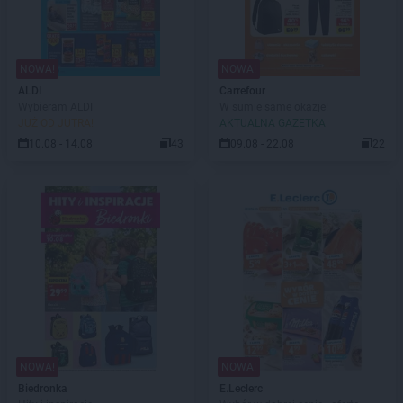
NOWA!
NOWA!
ALDI
Carrefour
Wybieram ALDI
W sumie same okazje!
JUŻ OD JUTRA!
AKTUALNA GAZETKA
10.08 - 14.08
43
09.08 - 22.08
22
NOWA!
NOWA!
Biedronka
E.Leclerc