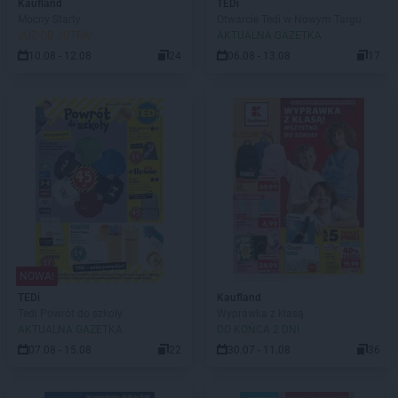
Kaufland
TEDi
Mocny Starty
Otwarcie Tedi w Nowym Targu
JUŻ OD JUTRA!
AKTUALNA GAZETKA
10.08 - 12.08
24
06.08 - 13.08
17
NOWA!
TEDi
Kaufland
Tedi Powrót do szkoły
Wyprawka z klasą
AKTUALNA GAZETKA
DO KOŃCA 2 DNI
07.08 - 15.08
22
30.07 - 11.08
36