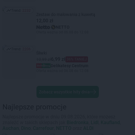
Trend:
2232
Trend: 2232
Zestaw do malowania z kuwetą
12,00 zł
NETTO
Oferta ważna od 06.08 do 12.08
Trend:
2206
Trend: 2206
Śliwki
6,99 zł
10,99 zł
36% TANIEJ
Delikatesy Centrum
Oferta ważna od 06.08 do 12.08
Zobacz wszystkie hity dnia
Najlepsze promocje
Najlepsze promocje w dniu 09.08.2026, które możesz
znaleźć w takich sklepach jak
Biedronka
,
Lidl
,
Kaufland
,
Auchan
,
Dino
,
Carrefour
,
NETTO
oraz
ALDI