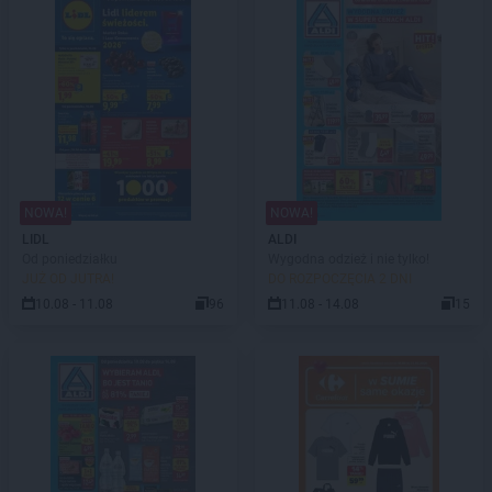
NOWA!
NOWA!
LIDL
ALDI
Od poniedziałku
Wygodna odzież i nie tylko!
JUŻ OD JUTRA!
DO ROZPOCZĘCIA 2 DNI
10.08 - 11.08
96
11.08 - 14.08
15