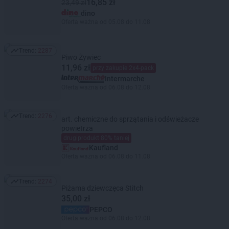
16,85 zł
23,49 zł
dino
Oferta ważna od 05.08 do 11.08
Trend:
2287
Trend: 2287
Piwo Żywiec
11,96 zł
przy zakupie 2x4-pack
Intermarche
Oferta ważna od 06.08 do 12.08
Trend:
2276
art. chemiczne do sprzątania i odświeżacze
Trend: 2276
powietrza
drugiprodukt 80% taniej
Kaufland
Oferta ważna od 06.08 do 11.08
Trend:
2274
Trend: 2274
Piżama dziewczęca Stitch
35,00 zł
PEPCO
Oferta ważna od 06.08 do 12.08