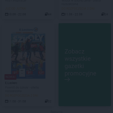
Hity i inspiracje
Wybór w dobrej cenie - oferta
rozszerzona
JUŻ OD JUTRA!
DO ROZPOCZĘCIA 2 DNI
10.08 - 22.08
44
11.08 - 22.08
24
Zobacz
wszystkie
gazetki
promocyjne
NOWA!
E.Leclerc
Powrót do szkoły - oferta
rozszerzona
DO ROZPOCZĘCIA 2 DNI
11.08 - 31.08
32
Reklama