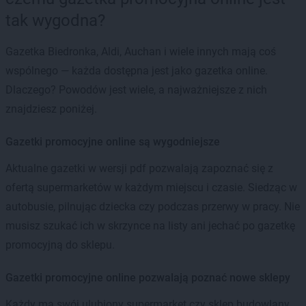
tak wygodna?
Gazetka Biedronka, Aldi, Auchan i wiele innych mają coś
wspólnego — każda dostępna jest jako gazetka online.
Dlaczego? Powodów jest wiele, a najważniejsze z nich
znajdziesz poniżej.
Gazetki promocyjne online są wygodniejsze
Aktualne gazetki w wersji pdf pozwalają zapoznać się z
ofertą supermarketów w każdym miejscu i czasie. Siedząc w
autobusie, pilnując dziecka czy podczas przerwy w pracy. Nie
musisz szukać ich w skrzynce na listy ani jechać po gazetkę
promocyjną do sklepu.
Gazetki promocyjne online pozwalają poznać nowe sklepy
Każdy ma swój ulubiony supermarket czy sklep budowlany.