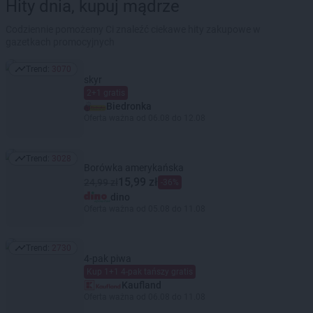
Hity dnia, kupuj mądrze
Codziennie pomożemy Ci znaleźć ciekawe hity zakupowe w
gazetkach promocyjnych
Trend:
3070
Trend: 3070
skyr
2+1 gratis
Biedronka
Oferta ważna od 06.08 do 12.08
Trend:
3028
Trend: 3028
Borówka amerykańska
15,99 zł
24,99 zł
-36%
dino
Oferta ważna od 05.08 do 11.08
Trend:
2730
Trend: 2730
4-pak piwa
Kup 1+1 4-pak tańszy gratis
Kaufland
Oferta ważna od 06.08 do 11.08