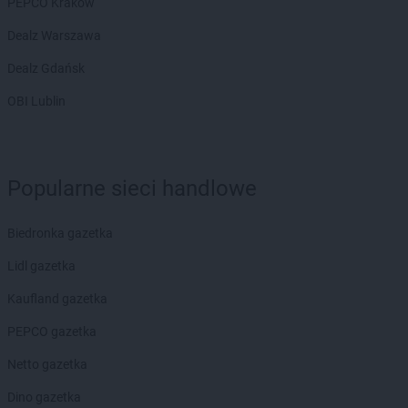
PEPCO Kraków
Dealz Warszawa
Dealz Gdańsk
OBI Lublin
Popularne sieci handlowe
Biedronka gazetka
Lidl gazetka
Kaufland gazetka
PEPCO gazetka
Netto gazetka
Dino gazetka