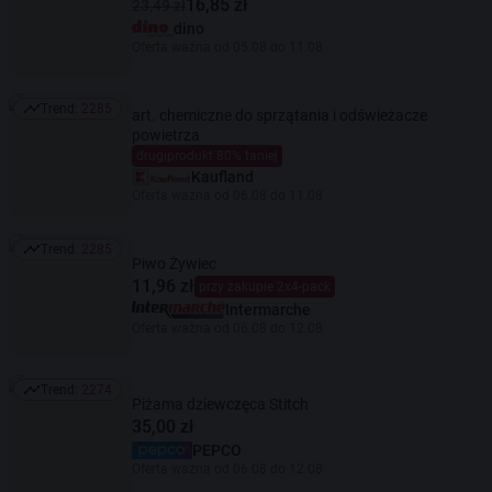
16,85 zł
23,49 zł
dino
Oferta ważna od 05.08 do 11.08
Trend:
2285
art. chemiczne do sprzątania i odświeżacze
Trend: 2285
powietrza
drugiprodukt 80% taniej
Kaufland
Oferta ważna od 06.08 do 11.08
Trend:
2285
Trend: 2285
Piwo Żywiec
11,96 zł
przy zakupie 2x4-pack
Intermarche
Oferta ważna od 06.08 do 12.08
Trend:
2274
Trend: 2274
Piżama dziewczęca Stitch
35,00 zł
PEPCO
Oferta ważna od 06.08 do 12.08