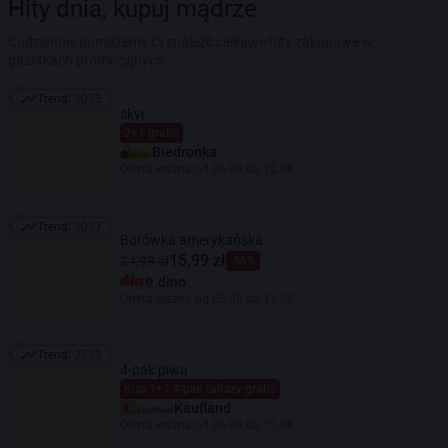
Hity dnia, kupuj mądrze
Codziennie pomożemy Ci znaleźć ciekawe hity zakupowe w
gazetkach promocyjnych
Trend:
3075
Trend: 3075
skyr
2+1 gratis
Biedronka
Oferta ważna od 06.08 do 12.08
Trend:
3037
Trend: 3037
Borówka amerykańska
15,99 zł
24,99 zł
-36%
dino
Oferta ważna od 05.08 do 11.08
Trend:
2723
Trend: 2723
4-pak piwa
Kup 1+1 4-pak tańszy gratis
Kaufland
Oferta ważna od 06.08 do 11.08