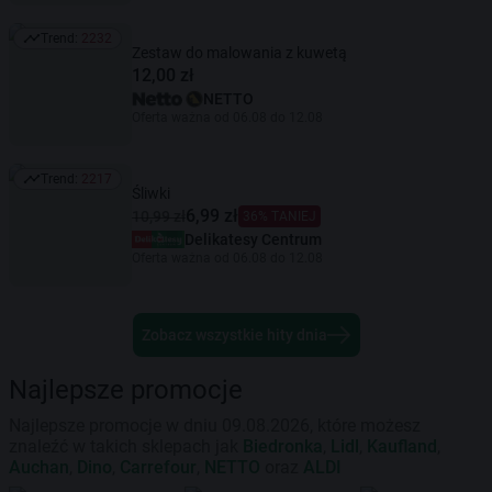
Trend:
2232
Trend: 2232
Zestaw do malowania z kuwetą
12,00 zł
NETTO
Oferta ważna od 06.08 do 12.08
Trend:
2217
Trend: 2217
Śliwki
6,99 zł
10,99 zł
36% TANIEJ
Delikatesy Centrum
Oferta ważna od 06.08 do 12.08
Zobacz wszystkie hity dnia
Najlepsze promocje
Najlepsze promocje w dniu 09.08.2026, które możesz
znaleźć w takich sklepach jak
Biedronka
,
Lidl
,
Kaufland
,
Auchan
,
Dino
,
Carrefour
,
NETTO
oraz
ALDI