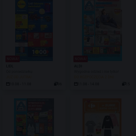
NOWA!
NOWA!
LIDL
ALDI
Od poniedziałku
Wygodna odzież i nie tylko!
JUŻ OD JUTRA!
DO ROZPOCZĘCIA 2 DNI
10.08 - 11.08
96
11.08 - 14.08
15