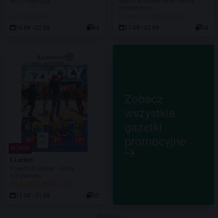
Hity i inspiracje
Wybór w dobrej cenie - oferta
rozszerzona
JUŻ OD JUTRA!
DO ROZPOCZĘCIA 2 DNI
10.08 - 22.08
44
11.08 - 22.08
24
Zobacz
wszystkie
gazetki
promocyjne
NOWA!
E.Leclerc
Powrót do szkoły - oferta
rozszerzona
DO ROZPOCZĘCIA 2 DNI
11.08 - 31.08
32
Reklama