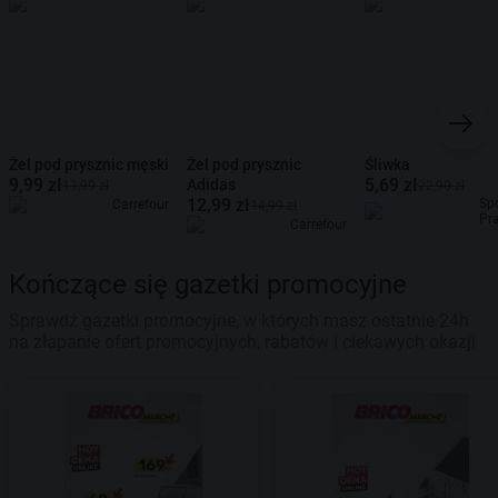
Żel pod prysznic męski
Żel pod prysznic
Śliwka
9,99 zł
5,69 zł
Adidas
11,99 zł
22,90 zł
12,99 zł
Sp
Carrefour
14,99 zł
Pr
Carrefour
Kończące się gazetki promocyjne
Sprawdź gazetki promocyjne, w których masz ostatnie 24h
na złapanie ofert promocyjnych, rabatów i ciekawych okazji