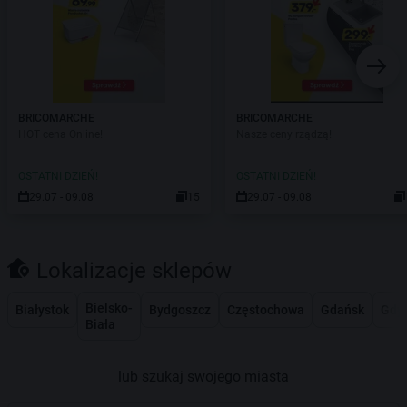
BRICOMARCHE
BRICOMARCHE
HOT cena Online!
Nasze ceny rządzą!
OSTATNI DZIEŃ!
OSTATNI DZIEŃ!
29.07 - 09.08
15
29.07 - 09.08
Lokalizacje sklepów
Bielsko-
Białystok
Bydgoszcz
Częstochowa
Gdańsk
Gdy
Biała
lub szukaj swojego miasta