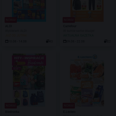
NOWA!
NOWA!
ALDI
Carrefour
Wybieram ALDI
W sumie same okazje!
JUŻ OD JUTRA!
AKTUALNA GAZETKA
10.08 - 14.08
43
09.08 - 22.08
22
NOWA!
NOWA!
Biedronka
E.Leclerc