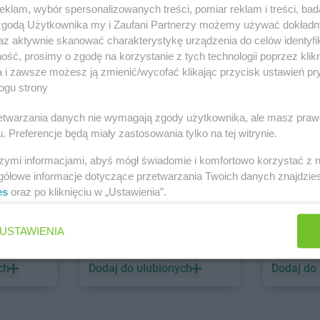
klam, wybór spersonalizowanych treści, pomiar reklam i treści, bad
 zgodą Użytkownika my i Zaufani Partnerzy możemy używać dokład
PEPCO
dino
az aktywnie skanować charakterystykę urządzenia do celów identyfi
ść, prosimy o zgodę na korzystanie z tych technologii poprzez klikn
1 gazetka
2 gazetki
a i zawsze możesz ją zmienić/wycofać klikając przycisk ustawień pr
ch
Dodaj do ulubionych
Dodaj do
ogu strony
rzetwarzania danych nie wymagają zgody użytkownika, ale masz praw
. Preferencje będą miały zastosowania tylko na tej witrynie.
szymi informacjami, abyś mógł świadomie i komfortowo korzystać z
gółowe informacje dotyczące przetwarzania Twoich danych znajdzi
es
oraz po kliknięciu w „Ustawienia”.
ALDI
Biedronk
USTAWIENIA
6 gazetek
12 gazet
ch
Dodaj do ulubionych
Dodaj do