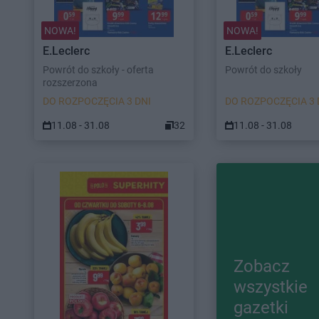
NOWA!
NOWA!
E.Leclerc
E.Leclerc
Powrót do szkoły - oferta
Powrót do szkoły
rozszerzona
DO ROZPOCZĘCIA 3 DNI
DO ROZPOCZĘCIA 3 
11.08 - 31.08
32
11.08 - 31.08
Zobacz
wszystkie
gazetki