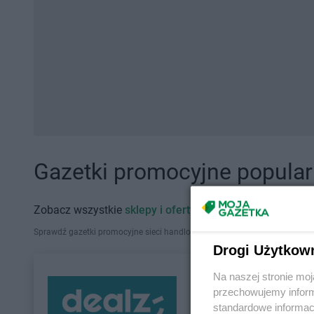
Gazetki promocyjne popularn
Zobacz wszystkie
sklepy i oferty promocyjne
Sprawdź gazetki promocyjne sieci handlowych, które działają w Polsce. Zna
Drogi Użytkow
Na naszej stronie mo
przechowujemy informa
standardowe informac