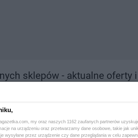
ych sklepów - aktualne oferty 
jdziesz tutaj sklepy należące do lokalnych sieci oraz duże, znane super- i hipermar
niku,
jagazetka.com, my oraz naszych 1162 zaufanych partnerów uzyskuj
cje na urządzeniu oraz przetwarzamy dane osobowe, takie jak unika
je wysyłane przez urządzenie czy dane przeglądania w celu zapewn