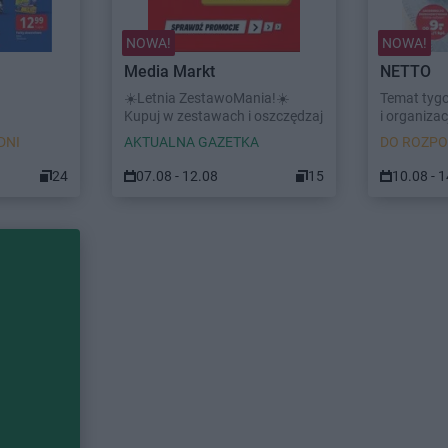
NOWA!
NOWA!
Media Markt
NETTO
☀️Letnia ZestawoMania!☀️
Temat tyg
Kupuj w zestawach i oszczędzaj
i organizacj
DNI
AKTUALNA GAZETKA
DO ROZPO
24
07.08 - 12.08
15
10.08 - 