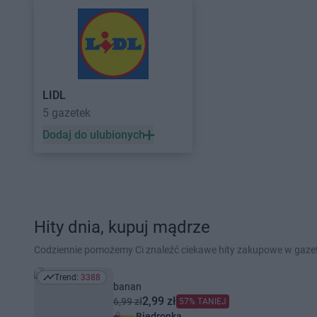
LIDL
5 gazetek
Dodaj do ulubionych
Hity dnia, kupuj mądrze
Codziennie pomożemy Ci znaleźć ciekawe hity zakupowe w gaz
Trend:
3388
Trend: 3388
banan
2,99 zł
6,99 zł
57% TANIEJ
Biedronka