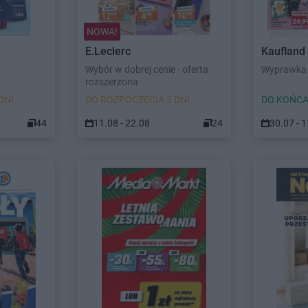
NOWA!
E.Leclerc
Kaufland
Wybór w dobrej cenie - oferta
Wyprawka 
rozszerzona
DNI
DO ROZPOCZĘCIA 3 DNI
DO KOŃCA
44
11.08 - 22.08
24
30.07 - 