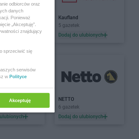
anie odbiorców oraz
nych danych
Kaufland
kacji. Ponieważ
ięcie „Akceptuję”.
5 gazetek
ywatności znajdujący
 ulubionych
Dodaj do ulubionych
o sprzeciwić się
 naszych serwisów
esz w
Polityce
a
NETTO
Akceptuję
ek
6 gazetek
 ulubionych
Dodaj do ulubionych