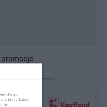
i promocje
kety. Najlepsze promocje i najniższe ceny!
emy dostęp i
lne identyfikatory,
iania