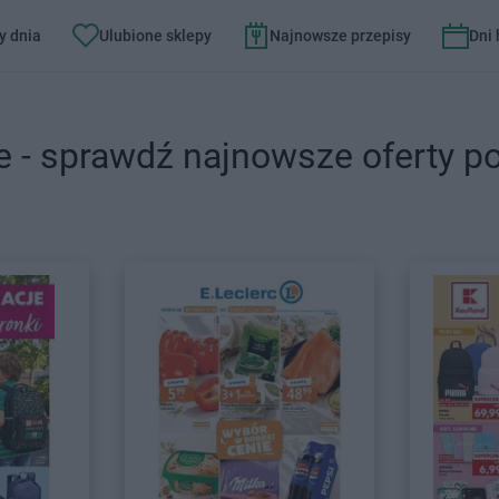
y dnia
Ulubione sklepy
Najnowsze przepisy
Dni
e - sprawdź najnowsze oferty p