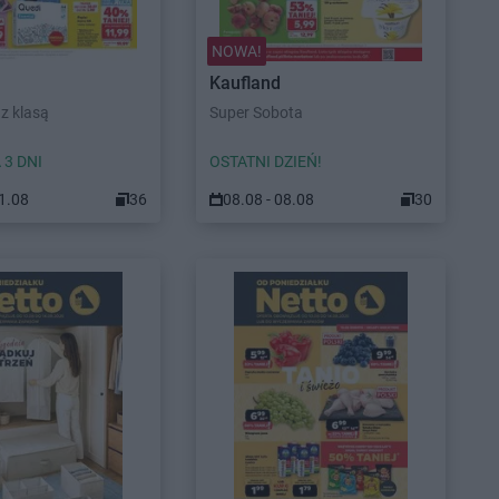
NOWA!
Kaufland
z klasą
Super Sobota
 3 DNI
OSTATNI DZIEŃ!
11.08
36
08.08 - 08.08
30