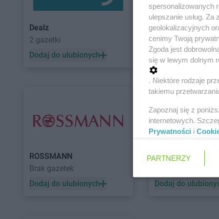
spersonalizowanych re
ulepszanie usług. Za
Dealz
POLOmarket
geolokalizacyjnych or
cenimy Twoją prywatno
2 gazetki
11 gazetek
Zgoda jest dobrowoln
Dodaj do ulubionych
Dodaj do ulubiony
się w lewym dolnym r
. Niektóre rodzaje p
takiemu przetwarzaniu
Zapoznaj się z poniż
internetowych. Szcze
Prywatności
i
Cooki
ROSSMANN
Auchan
PARTNERZY
Brak gazetek
5 gazetek
Dodaj do ulubionych
Dodaj do ulubiony