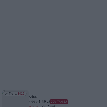
Trend:
3022
Trend: 3022
Arbuz
1,49 zł
4,99 zł
70% TANIEJ
Kaufland