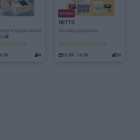
NOWA!
NETTO
odnia: Porządkowanie
Gazetka spożywcza
a 🗃️
CZĘCIA 2 DNI
DO ROZPOCZĘCIA 2 DNI
14.08
4
10.08 - 14.08
38