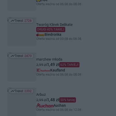
Oferta ważna od 06.08 do 08.08
Trend:
2726
Trend: 2726
Twaróg Klinek Delikate
DRUGI 40% TANIEJ
Biedronka
Oferta ważna od 03.08 do 08.08
Trend:
2470
Trend: 2470
marchew młoda
1,49 zł
3,99 zł
62% TANIEJ!
Kaufland
Oferta ważna od 06.08 do 08.08
Trend:
2392
Trend: 2392
Arbuz
1,48 zł
2,99 zł
50% taniej
Auchan
Oferta ważna od 06.08 do 12.08