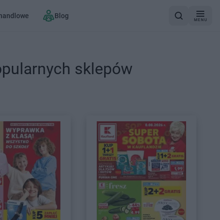
 handlowe
Blog
MENU
opularnych sklepów