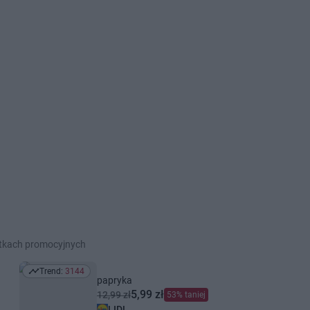
etkach promocyjnych
Trend:
3144
Trend: 3144
papryka
5,99 zł
12,99 zł
53% taniej
LIDL