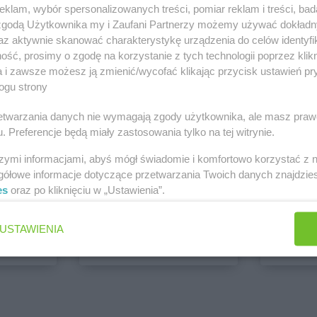
klam, wybór spersonalizowanych treści, pomiar reklam i treści, bad
PEPCO
dino
 zgodą Użytkownika my i Zaufani Partnerzy możemy używać dokład
1 gazetka
1 gazetk
az aktywnie skanować charakterystykę urządzenia do celów identyfi
ść, prosimy o zgodę na korzystanie z tych technologii poprzez klikn
ch
Dodaj do ulubionych
Dodaj do
a i zawsze możesz ją zmienić/wycofać klikając przycisk ustawień pr
ogu strony
rzetwarzania danych nie wymagają zgody użytkownika, ale masz praw
. Preferencje będą miały zastosowania tylko na tej witrynie.
szymi informacjami, abyś mógł świadomie i komfortowo korzystać z
gółowe informacje dotyczące przetwarzania Twoich danych znajdzi
es
oraz po kliknięciu w „Ustawienia”.
ALDI
Biedronk
6 gazetek
11 gazet
USTAWIENIA
ch
Dodaj do ulubionych
Dodaj do