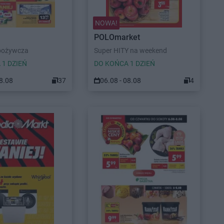
NOWA!
POLOmarket
pożywcza
Super HITY na weekend
 1 DZIEŃ
DO KOŃCA 1 DZIEŃ
08.08
37
06.08 - 08.08
4