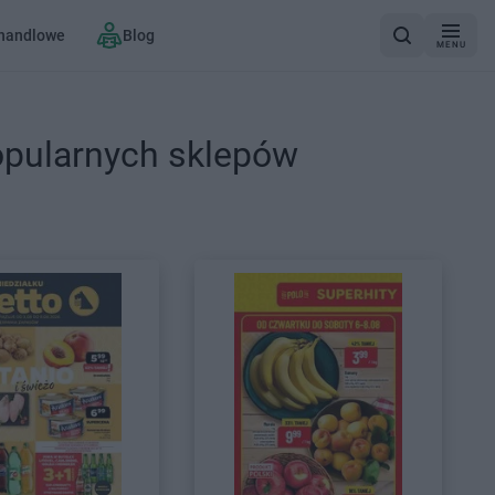
 handlowe
Blog
MENU
opularnych sklepów