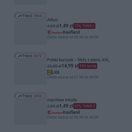
Trend:
2964
Trend: 2964
Arbuz
1,49 zł
4,99 zł
70% TANIEJ
Kaufland
Oferta ważna od 06.08 do 08.08
Trend:
2672
Trend: 2672
Polski kurczak – filety z piersi, XXL
14,99 zł
24,80 zł
39% taniej
LIDL
Oferta ważna od 07.08 do 08.08
Trend:
2456
Trend: 2456
marchew młoda
1,49 zł
3,99 zł
62% TANIEJ!
Kaufland
Oferta ważna od 06.08 do 08.08