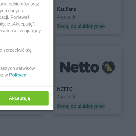
anie odbiorców oraz
Kaufland
nych danych
a
4 gazetki
kacji. Ponieważ
ięcie „Akceptuję”.
 ulubionych
Dodaj do ulubionych
ywatności znajdujący
o sprzeciwić się
 naszych serwisów
esz w
Polityce
a
NETTO
ek
4 gazetki
Akceptuję
 ulubionych
Dodaj do ulubionych