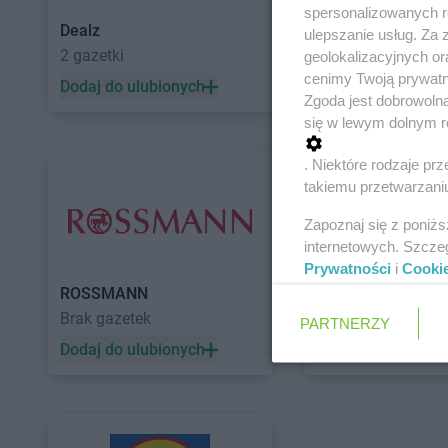
spersonalizowanych re
Dealz
POLOmarket
ulepszanie usług. Za
2 gazetki
11 gazetek
geolokalizacyjnych or
cenimy Twoją prywatno
Dodaj do ulubionych
Dodaj do ulubiony
Zgoda jest dobrowoln
się w lewym dolnym r
. Niektóre rodzaje p
takiemu przetwarzaniu
Zapoznaj się z poniż
internetowych. Szcze
Prywatności
i
Cooki
ROSSMANN
Auchan
Brak gazetek
5 gazetek
PARTNERZY
Dodaj do ulubionych
Dodaj do ulubiony