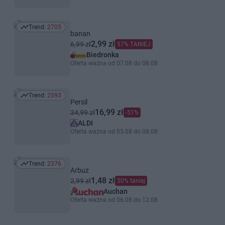
Trend:
2705
Trend: 2705
banan
2,99 zł
6,99 zł
57% TANIEJ
Biedronka
Oferta ważna od 07.08 do 08.08
Trend:
2593
Trend: 2593
Persil
16,99 zł
34,99 zł
-51%
ALDI
Oferta ważna od 05.08 do 08.08
Trend:
2376
Trend: 2376
Arbuz
1,48 zł
2,99 zł
50% taniej
Auchan
Oferta ważna od 06.08 do 12.08