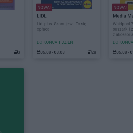
NOWA!
NOWA!
LIDL
Media Ma
Lidl plus. Skanujesz - To się
Whirlpool 
opłaca
suszarki i
z akcesori
DO KOŃCA 1 DZIEŃ
DO KOŃCA
3
06.08 - 08.08
28
06.08 - 
e