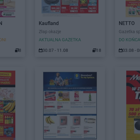
N
Kaufland
NETTO
Złap okazje
Gazetka s
DNI
AKTUALNA GAZETKA
DO KOŃCA
8
30.07 - 11.08
18
03.08 - 