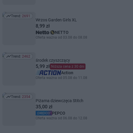
Trend:
2691
Trend: 2691
Wrzos Garden Girls XL
8,99 zł
NETTO
Oferta ważna od 03.08 do 08.08
Trend:
2462
Trend: 2462
środek czyszczący
5,99 zł
Niższa cena z 30 dni
Action
Oferta ważna od 05.08 do 11.08
Trend:
2354
Trend: 2354
Piżama dziewczęca Stitch
35,00 zł
PEPCO
Oferta ważna od 06.08 do 12.08