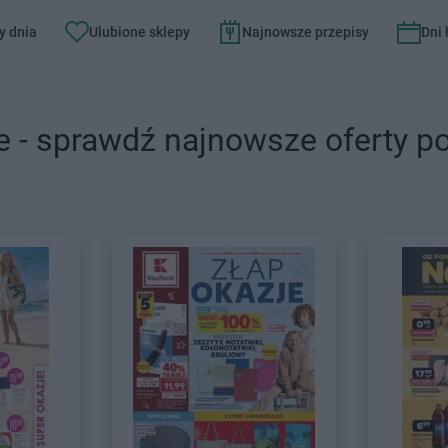
y dnia
Ulubione sklepy
Najnowsze przepisy
Dni
e - sprawdź najnowsze oferty p