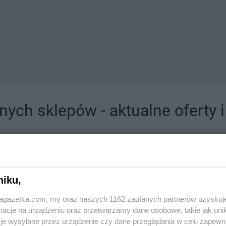
ych sklepów - aktualne oferty 
jdziesz tutaj sklepy należące do lokalnych sieci oraz duże, znane super- i hipermar
niku,
jagazetka.com, my oraz naszych 1162 zaufanych partnerów uzyskuj
cje na urządzeniu oraz przetwarzamy dane osobowe, takie jak unika
je wysyłane przez urządzenie czy dane przeglądania w celu zapewn