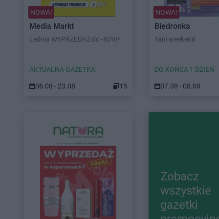
NOWA!
NOWA!
Media Markt
Biedronka
Lednia WYPRZEDAŻ do -80%!!
Tani weekend
AKTUALNA GAZETKA
DO KOŃCA 1 DZIEŃ
06.08 - 23.08
15
07.08 - 08.08
Zobacz
wszystkie
gazetki
promocyjn