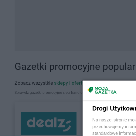
Gazetki promocyjne popularn
Zobacz wszystkie
sklepy i oferty promocyjne
Sprawdź gazetki promocyjne sieci handlowych, które działają w Polsce. Zna
Drogi Użytkow
Na naszej stronie mo
przechowujemy informa
standardowe informac