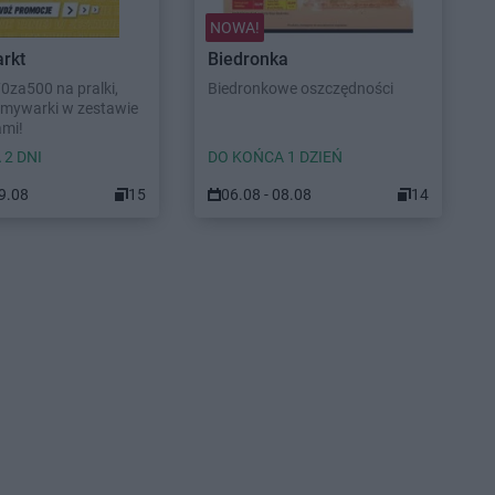
NOWA!
rkt
Biedronka
70za500 na pralki,
Biedronkowe oszczędności
 zmywarki w zestawie
ami!
 2 DNI
DO KOŃCA 1 DZIEŃ
09.08
15
06.08 - 08.08
14