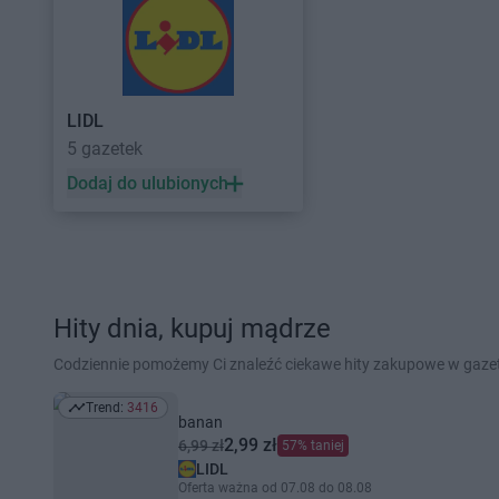
LIDL
5 gazetek
Dodaj do ulubionych
Hity dnia, kupuj mądrze
Codziennie pomożemy Ci znaleźć ciekawe hity zakupowe w gaz
Trend:
3416
Trend: 3416
banan
2,99 zł
6,99 zł
57% taniej
LIDL
Oferta ważna od 07.08 do 08.08