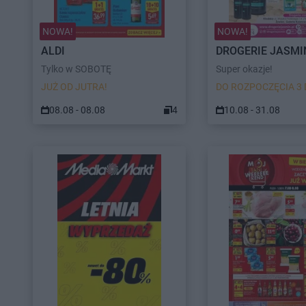
NOWA!
NOWA!
ALDI
DROGERIE JASMI
Tylko w SOBOTĘ
Super okazje!
JUŻ OD JUTRA!
DO ROZPOCZĘCIA 3 
08.08 - 08.08
4
10.08 - 31.08