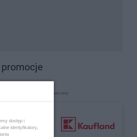
i promocje
kety. Najlepsze promocje i najniższe ceny!
emy dostęp i
lne identyfikatory,
iania