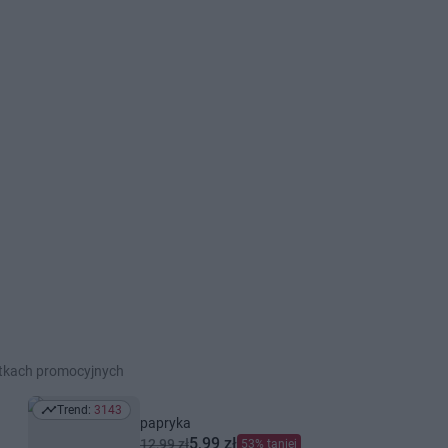
etkach promocyjnych
Trend:
3143
Trend: 3143
papryka
5,99 zł
12,99 zł
53% taniej