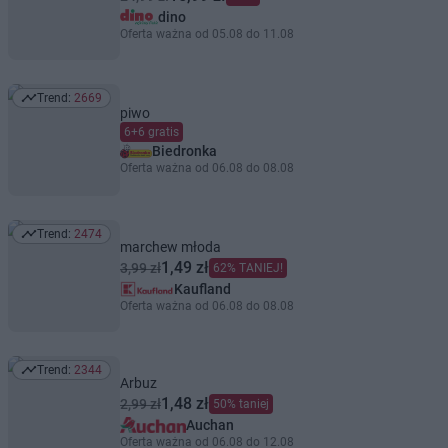
dino
Oferta ważna od 05.08 do 11.08
Trend:
2669
Trend: 2669
piwo
6+6 gratis
Biedronka
Oferta ważna od 06.08 do 08.08
Trend:
2474
Trend: 2474
marchew młoda
1,49 zł
3,99 zł
62% TANIEJ!
Kaufland
Oferta ważna od 06.08 do 08.08
Trend:
2344
Trend: 2344
Arbuz
1,48 zł
2,99 zł
50% taniej
Auchan
Oferta ważna od 06.08 do 12.08