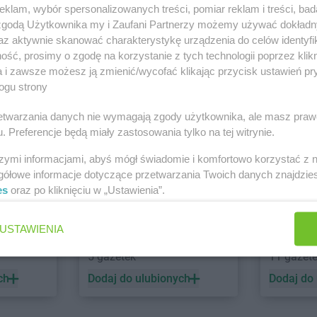
klam, wybór spersonalizowanych treści, pomiar reklam i treści, bad
 zgodą Użytkownika my i Zaufani Partnerzy możemy używać dokład
az aktywnie skanować charakterystykę urządzenia do celów identyfi
PEPCO
dino
ść, prosimy o zgodę na korzystanie z tych technologii poprzez klikn
1 gazetka
1 gazetk
a i zawsze możesz ją zmienić/wycofać klikając przycisk ustawień pr
ogu strony
ch
Dodaj do ulubionych
Dodaj do
rzetwarzania danych nie wymagają zgody użytkownika, ale masz praw
. Preferencje będą miały zastosowania tylko na tej witrynie.
szymi informacjami, abyś mógł świadomie i komfortowo korzystać z
gółowe informacje dotyczące przetwarzania Twoich danych znajdzi
es
oraz po kliknięciu w „Ustawienia”.
USTAWIENIA
ALDI
Biedronk
5 gazetek
11 gazet
ch
Dodaj do ulubionych
Dodaj do