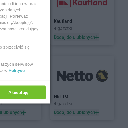
anie odbiorców oraz
nych danych
kacji. Ponieważ
Kaufland
ięcie „Akceptuję”.
a
4 gazetki
ywatności znajdujący
 ulubionych
Dodaj do ulubionych
o sprzeciwić się
 naszych serwisów
esz w
Polityce
Akceptuję
a
NETTO
ek
4 gazetki
 ulubionych
Dodaj do ulubionych