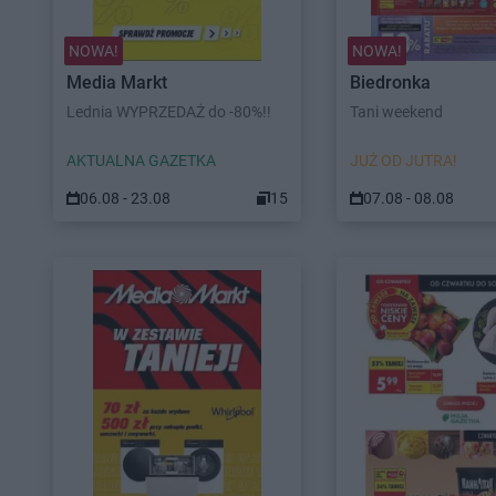
NOWA!
NOWA!
Media Markt
Biedronka
Lednia WYPRZEDAŻ do -80%!!
Tani weekend
AKTUALNA GAZETKA
JUŻ OD JUTRA!
06.08 - 23.08
15
07.08 - 08.08