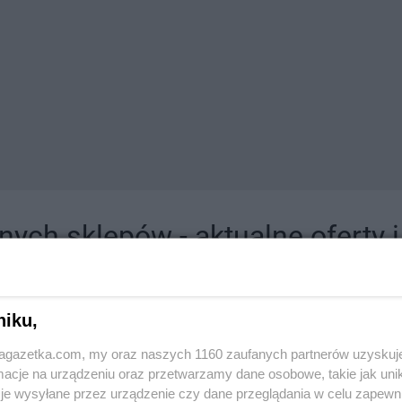
ych sklepów - aktualne oferty 
jdziesz tutaj sklepy należące do lokalnych sieci oraz duże, znane super- i hipermar
niku,
jagazetka.com, my oraz naszych 1160 zaufanych partnerów uzyskuj
cje na urządzeniu oraz przetwarzamy dane osobowe, takie jak unika
je wysyłane przez urządzenie czy dane przeglądania w celu zapewn