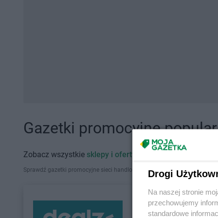
Gazetki promocyjne popularn
Zobacz wszystkie
sklepy i oferty promocyjne
Sprawdź gazetki promocyjne sieci handlowych, które działają w Polsce. Zna
Drogi Użytkow
Na naszej stronie mo
przechowujemy informa
standardowe informac