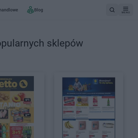
 handlowe
Blog
MENU
opularnych sklepów