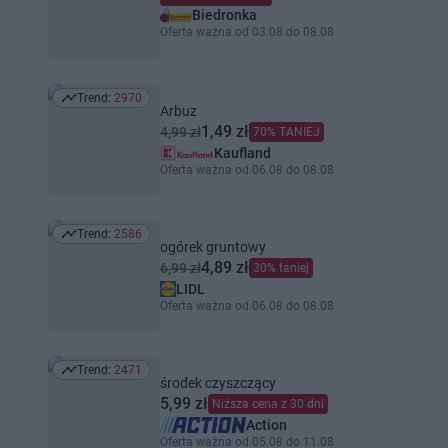
Biedronka
Oferta ważna od 03.08 do 08.08
Trend:
2970
Trend: 2970
Arbuz
1,49 zł
4,99 zł
70% TANIEJ
Kaufland
Oferta ważna od 06.08 do 08.08
Trend:
2586
Trend: 2586
ogórek gruntowy
4,89 zł
6,99 zł
30% taniej
LIDL
Oferta ważna od 06.08 do 08.08
Trend:
2471
Trend: 2471
środek czyszczący
5,99 zł
Niższa cena z 30 dni
Action
Oferta ważna od 05.08 do 11.08