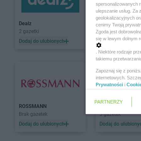
spersonalizowanych re
ulepszanie usług. Za
geolokalizacyjnych or
Dealz
POLOmarket
cenimy Twoją prywatno
2 gazetki
11 gazetek
Zgoda jest dobrowoln
się w lewym dolnym r
Dodaj do ulubionych
Dodaj do ulubiony
. Niektóre rodzaje p
takiemu przetwarzaniu
Zapoznaj się z poniż
internetowych. Szcze
Prywatności
i
Cooki
PARTNERZY
ROSSMANN
Auchan
Brak gazetek
5 gazetek
Dodaj do ulubionych
Dodaj do ulubiony