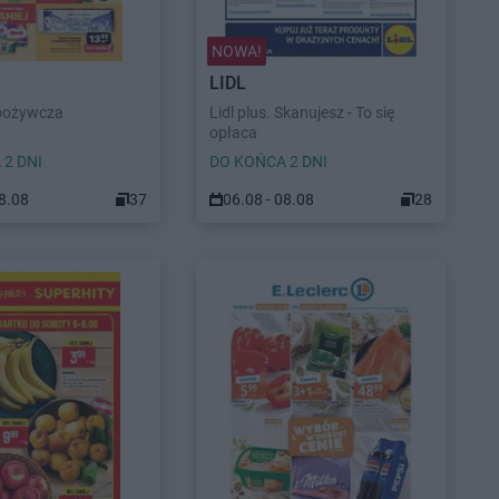
NOWA!
LIDL
pożywcza
Lidl plus. Skanujesz - To się
opłaca
 2 DNI
DO KOŃCA 2 DNI
08.08
37
06.08 - 08.08
28