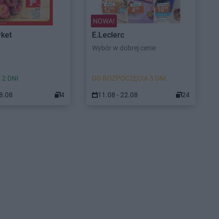
NOWA!
ket
E.Leclerc
Wybór w dobrej cenie
 2 DNI
DO ROZPOCZĘCIA 5 DNI
08.08
4
11.08 - 22.08
24