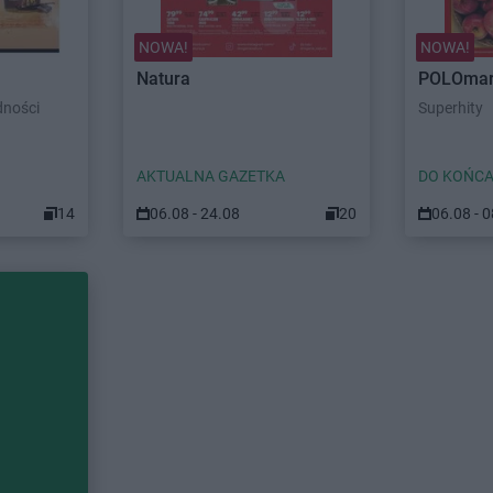
NOWA!
NOWA!
Natura
POLOmar
dności
Superhity
AKTUALNA GAZETKA
DO KOŃCA
14
06.08 - 24.08
20
06.08 - 