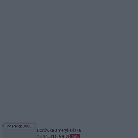
Trend:
3006
Trend: 3006
Borówka amerykańska
15,99 zł
24,99 zł
-36%