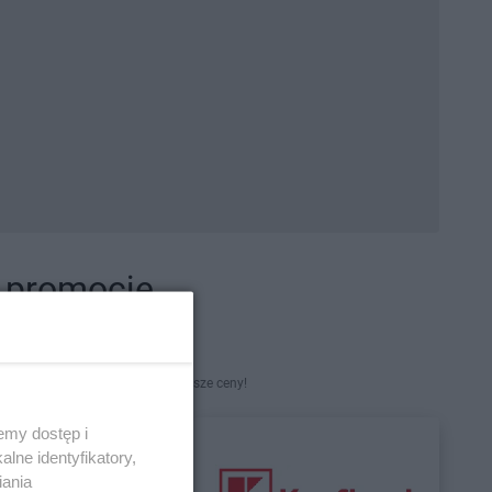
i promocje
kety. Najlepsze promocje i najniższe ceny!
emy dostęp i
lne identyfikatory,
iania