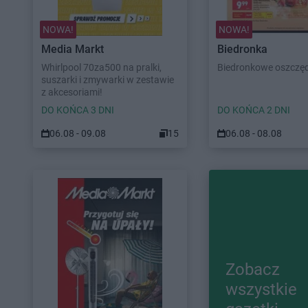
NOWA!
NOWA!
Media Markt
Biedronka
Whirlpool 70za500 na pralki,
Biedronkowe oszczę
suszarki i zmywarki w zestawie
z akcesoriami!
DO KOŃCA 3 DNI
DO KOŃCA 2 DNI
06.08 - 09.08
15
06.08 - 08.08
Zobacz
wszystkie