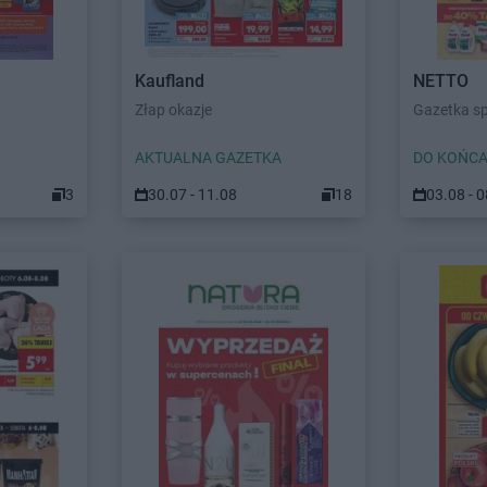
Kaufland
NETTO
Złap okazje
Gazetka s
AKTUALNA GAZETKA
DO KOŃCA
3
30.07 - 11.08
18
03.08 - 