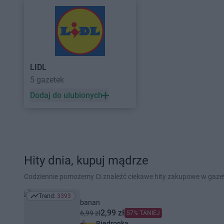
LIDL
5 gazetek
Dodaj do ulubionych
Hity dnia, kupuj mądrze
Codziennie pomożemy Ci znaleźć ciekawe hity zakupowe w gaz
Trend:
3393
Trend: 3393
banan
2,99 zł
6,99 zł
57% TANIEJ
Biedronka