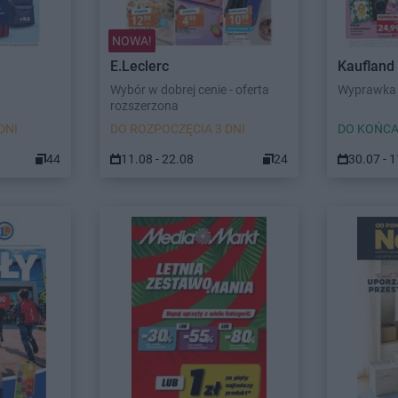
NOWA!
E.Leclerc
Kaufland
Wybór w dobrej cenie - oferta
Wyprawka 
rozszerzona
DNI
DO ROZPOCZĘCIA 3 DNI
DO KOŃCA
44
11.08 - 22.08
24
30.07 - 