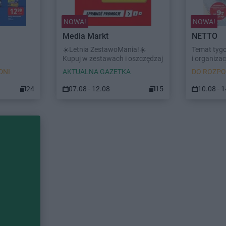
NOWA!
NOWA!
Media Markt
NETTO
☀️Letnia ZestawoMania!☀️
Temat tyg
Kupuj w zestawach i oszczędzaj
i organizacj
DNI
AKTUALNA GAZETKA
DO ROZPO
24
07.08 - 12.08
15
10.08 - 