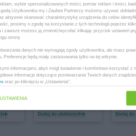
klam, wybór spersonalizowanych treści, pomiar reklam i treści, bad
 zgodą Użytkownika my i Zaufani Partnerzy możemy używać dokład
PEPCO
dino
az aktywnie skanować charakterystykę urządzenia do celów identyfi
ść, prosimy o zgodę na korzystanie z tych technologii poprzez klikn
1 gazetka
2 gazetki
a i zawsze możesz ją zmienić/wycofać klikając przycisk ustawień pr
ch
Dodaj do ulubionych
Dodaj do
ogu strony
rzetwarzania danych nie wymagają zgody użytkownika, ale masz praw
. Preferencje będą miały zastosowania tylko na tej witrynie.
szymi informacjami, abyś mógł świadomie i komfortowo korzystać z
gółowe informacje dotyczące przetwarzania Twoich danych znajdzi
es
oraz po kliknięciu w „Ustawienia”.
ALDI
Biedronk
USTAWIENIA
6 gazetek
12 gazet
ch
Dodaj do ulubionych
Dodaj do