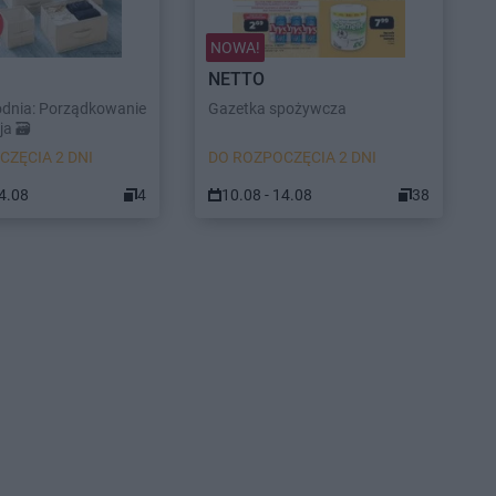
NOWA!
NETTO
odnia: Porządkowanie
Gazetka spożywcza
a 🗃️
CZĘCIA 2 DNI
DO ROZPOCZĘCIA 2 DNI
14.08
4
10.08 - 14.08
38