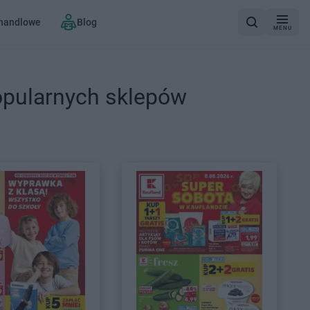
 handlowe
Blog
MENU
opularnych sklepów