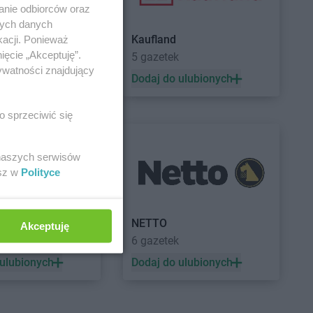
anie odbiorców oraz
nych danych
Kaufland
kacji. Ponieważ
ięcie „Akceptuję”.
5 gazetek
ywatności znajdujący
 ulubionych
Dodaj do ulubionych
o sprzeciwić się
 naszych serwisów
esz w
Polityce
a
NETTO
Akceptuję
ek
6 gazetek
 ulubionych
Dodaj do ulubionych