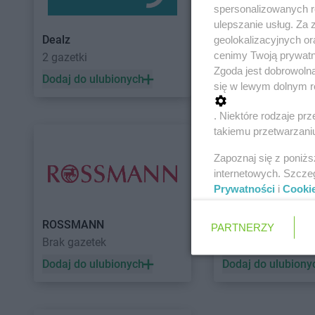
spersonalizowanych re
ulepszanie usług. Za
Dealz
POLOmarket
geolokalizacyjnych or
cenimy Twoją prywatno
2 gazetki
11 gazetek
Zgoda jest dobrowoln
Dodaj do ulubionych
Dodaj do ulubiony
się w lewym dolnym r
. Niektóre rodzaje p
takiemu przetwarzaniu
Zapoznaj się z poniż
internetowych. Szcze
Prywatności
i
Cooki
ROSSMANN
Auchan
PARTNERZY
Brak gazetek
5 gazetek
Dodaj do ulubionych
Dodaj do ulubiony