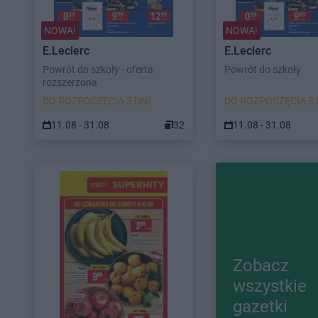
NOWA!
NOWA!
E.Leclerc
E.Leclerc
Powrót do szkoły - oferta
Powrót do szkoły
rozszerzona
DO ROZPOCZĘCIA 3 DNI
DO ROZPOCZĘCIA 3 
11.08 - 31.08
32
11.08 - 31.08
Zobacz
wszystkie
gazetki