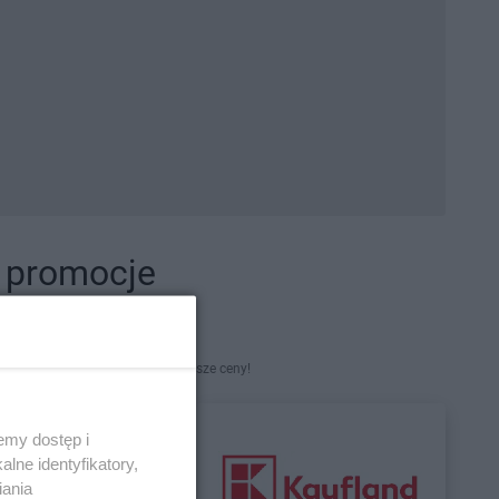
i promocje
kety. Najlepsze promocje i najniższe ceny!
emy dostęp i
lne identyfikatory,
iania