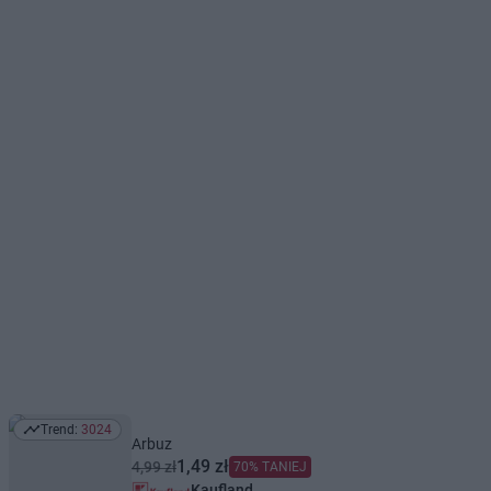
Trend:
3024
Trend: 3024
Arbuz
1,49 zł
4,99 zł
70% TANIEJ
Kaufland