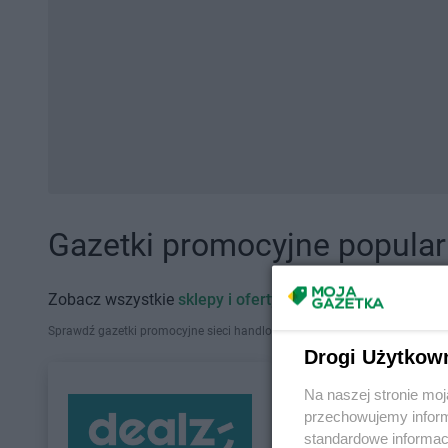
Gazetki promocyjne popularn
Zobacz wszystkie
sklepy i oferty promocyjne
Sprawdź gazetki promocyjne sieci handlowych, które działają w Polsce. Zna
Drogi Użytkow
Na naszej stronie mo
przechowujemy informa
standardowe informac