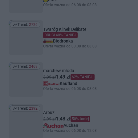
Oferta ważna od 06.08 do 08.08
Trend:
2726
Trend: 2726
Twaróg Klinek Delikate
DRUGI 40% TANIEJ
Biedronka
Oferta ważna od 03.08 do 08.08
Trend:
2469
Trend: 2469
marchew młoda
1,49 zł
3,99 zł
62% TANIEJ!
Kaufland
Oferta ważna od 06.08 do 08.08
Trend:
2392
Trend: 2392
Arbuz
1,48 zł
2,99 zł
50% taniej
Auchan
Oferta ważna od 06.08 do 12.08