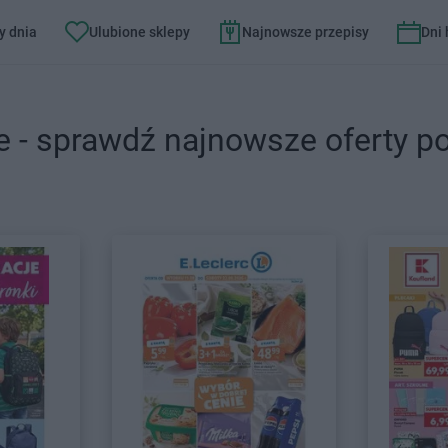
y dnia
Ulubione sklepy
Najnowsze przepisy
Dni
e - sprawdź najnowsze oferty p