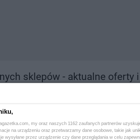
ych sklepów - aktualne oferty 
jdziesz tutaj sklepy należące do lokalnych sieci oraz duże, znane super- i hipermar
niku,
jagazetka.com, my oraz naszych 1162 zaufanych partnerów uzyskuj
cje na urządzeniu oraz przetwarzamy dane osobowe, takie jak unika
je wysyłane przez urządzenie czy dane przeglądania w celu zapewn