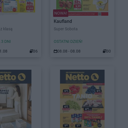
NOWA!
Kaufland
z klasą
Super Sobota
 3 DNI
OSTATNI DZIEŃ!
11.08
36
08.08 - 08.08
30