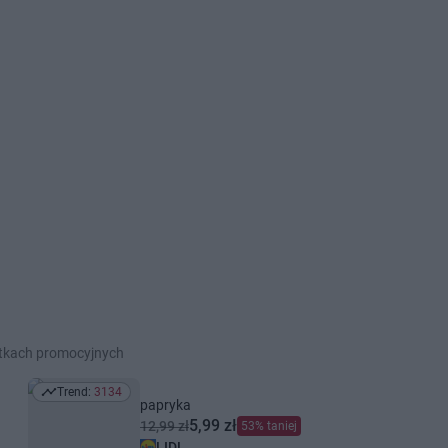
etkach promocyjnych
Trend:
3134
Trend: 3134
papryka
5,99 zł
12,99 zł
53% taniej
LIDL