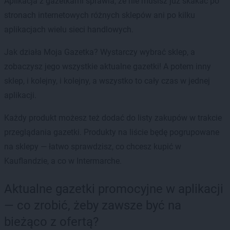
Aplikacja z gazetkami sprawia, że nie musisz już skakać po
stronach internetowych różnych sklepów ani po kilku
aplikacjach wielu sieci handlowych.
Jak działa Moja Gazetka? Wystarczy wybrać sklep, a
zobaczysz jego wszystkie aktualne gazetki! A potem inny
sklep, i kolejny, i kolejny, a wszystko to cały czas w jednej
aplikacji.
Każdy produkt możesz też dodać do listy zakupów w trakcie
przeglądania gazetki. Produkty na liście będę pogrupowane
na sklepy — łatwo sprawdzisz, co chcesz kupić w
Kauflandzie, a co w Intermarche.
Aktualne gazetki promocyjne w aplikacji
— co zrobić, żeby zawsze być na
bieżąco z ofertą?