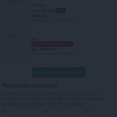
Trend:
2372
Trend: 2372
Cytryna
6,99 zł
11,99 zł
-41%
dino
Oferta ważna od 05.08 do 11.08
Trend:
2230
Trend: 2230
skyr
2+1 gratis Najtańszy produkt gratis Mieszaj dowolnie Limit dzienny 6 szt. (maks. 2 gratis) na kartę Moja Biedronka.
Biedronka
Oferta ważna od 03.08 do 08.08
Zobacz wszystkie hity dnia
Najlepsze promocje
Najlepsze promocje w dniu 06.08.2026, które możesz
znaleźć w takich sklepach jak
Biedronka
,
Lidl
,
Kaufland
,
Auchan
,
Dino
,
Carrefour
,
NETTO
oraz
ALDI