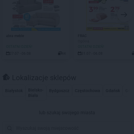
abra meble
FRAC
Ogólna
OSTATNI DZIEŃ!
OSTATNI DZIEŃ!
27.07 - 06.08
44
31.07 - 06.08
Lokalizacje sklepów
Bielsko-
Białystok
Bydgoszcz
Częstochowa
Gdańsk
Gdy
Biała
lub szukaj swojego miasta