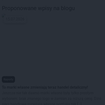
Proponowane wpisy na blogu
15.07.2026
Raporty
To marki własne zmieniają teraz handel detaliczny!
Jeszcze nie tak dawno marki własne były tylko prostym
wyborem: brak znanego logo w zamian za niższą cenę. Dziś
sieci handlowe rozwijają własne portfolia tak […]