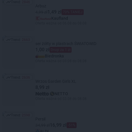
Trend:
2846
Trend: 2846
Arbuz
1,49 zł
4,99 zł
70% TANIEJ
Kaufland
Oferta ważna od 06.08 do 08.08
Trend:
2663
Trend: 2663
ser żółty w plastrach ŚWIATOWID
1,00 zł
Drugi za 1 zł
Biedronka
Oferta ważna od 03.08 do 08.08
Trend:
2636
Trend: 2636
Wrzos Garden Girls XL
8,99 zł
NETTO
Oferta ważna od 03.08 do 08.08
Trend:
2598
Trend: 2598
Persil
16,99 zł
34,99 zł
-51%
ALDI