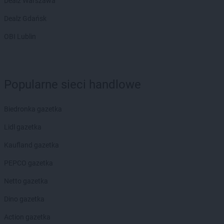
Dealz Warszawa
Dealz Gdańsk
OBI Lublin
Popularne sieci handlowe
Biedronka gazetka
Lidl gazetka
Kaufland gazetka
PEPCO gazetka
Netto gazetka
Dino gazetka
Action gazetka