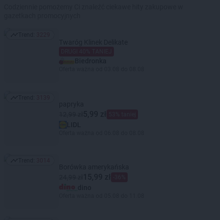
Codziennie pomożemy Ci znaleźć ciekawe hity zakupowe w
gazetkach promocyjnych
Trend:
3229
Trend: 3229
Twaróg Klinek Delikate
DRUGI 40% TANIEJ
Biedronka
Oferta ważna od 03.08 do 08.08
Trend:
3139
Trend: 3139
papryka
5,99 zł
12,99 zł
53% taniej
LIDL
Oferta ważna od 06.08 do 08.08
Trend:
3014
Trend: 3014
Borówka amerykańska
15,99 zł
24,99 zł
-36%
dino
Oferta ważna od 05.08 do 11.08