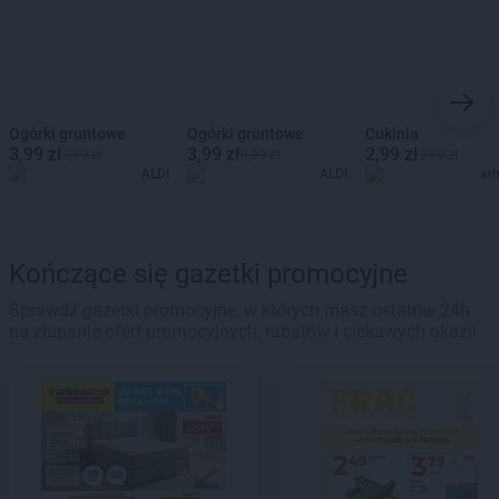
Ogórki gruntowe
Ogórki gruntowe
Cukinia
3,99 zł
3,99 zł
2,99 zł
9,99 zł
9,99 zł
3,99 zł
ALDI
ALDI
ar
Kończące się gazetki promocyjne
Sprawdź gazetki promocyjne, w których masz ostatnie 24h
na złapanie ofert promocyjnych, rabatów i ciekawych okazji