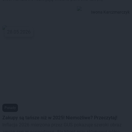
Iwona Karczmarczyk
28.05.2026
Porady
Zakupy są tańsze niż w 2025! Niemożliwe? Przeczytaj!
Inflacja 2026 mierzona przez GUS pokazuje szeroki obraz
zmian cen w gospodarce. Ale klient przy sklepowej półce