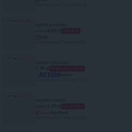
Oferta ważna od 05.08 do 08.08
Trend:
2589
Trend: 2589
ogórek gruntowy
4,89 zł
6,99 zł
30% taniej
LIDL
Oferta ważna od 06.08 do 08.08
Trend:
2477
Trend: 2477
środek czyszczący
5,99 zł
Niższa cena z 30 dni
Action
Oferta ważna od 05.08 do 11.08
Trend:
2415
Trend: 2415
marchew młoda
1,49 zł
3,99 zł
62% TANIEJ!
Kaufland
Oferta ważna od 06.08 do 08.08