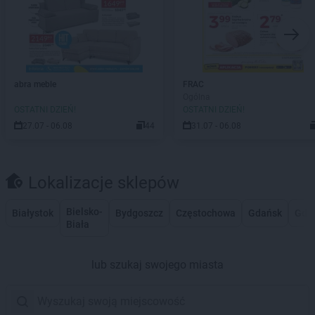
abra meble
FRAC
Ogólna
OSTATNI DZIEŃ!
OSTATNI DZIEŃ!
27.07 - 06.08
44
31.07 - 06.08
Lokalizacje sklepów
Bielsko-
Białystok
Bydgoszcz
Częstochowa
Gdańsk
Gdy
Biała
lub szukaj swojego miasta