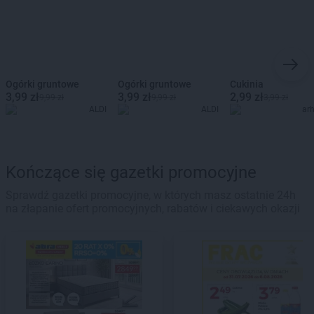
Ogórki gruntowe
Ogórki gruntowe
Cukinia
3,99 zł
3,99 zł
2,99 zł
9,99 zł
9,99 zł
3,99 zł
ALDI
ALDI
ar
Kończące się gazetki promocyjne
Sprawdź gazetki promocyjne, w których masz ostatnie 24h
na złapanie ofert promocyjnych, rabatów i ciekawych okazji