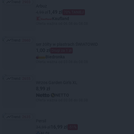
Trend:
2903
Trend: 2903
Arbuz
1,49 zł
4,99 zł
70% TANIEJ
Kaufland
Oferta ważna od 06.08 do 08.08
Trend:
2660
Trend: 2660
ser żółty w plastrach ŚWIATOWID
1,00 zł
Drugi za 1 zł
Biedronka
Oferta ważna od 03.08 do 08.08
Trend:
2655
Trend: 2655
Wrzos Garden Girls XL
8,99 zł
NETTO
Oferta ważna od 03.08 do 08.08
Trend:
2635
Trend: 2635
Persil
16,99 zł
34,99 zł
-51%
ALDI