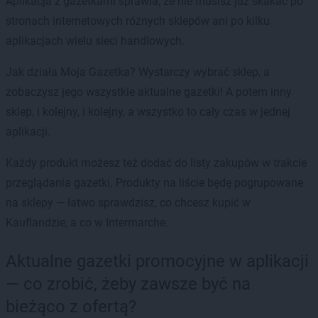
Aplikacja z gazetkami sprawia, że nie musisz już skakać po
stronach internetowych różnych sklepów ani po kilku
aplikacjach wielu sieci handlowych.
Jak działa Moja Gazetka? Wystarczy wybrać sklep, a
zobaczysz jego wszystkie aktualne gazetki! A potem inny
sklep, i kolejny, i kolejny, a wszystko to cały czas w jednej
aplikacji.
Każdy produkt możesz też dodać do listy zakupów w trakcie
przeglądania gazetki. Produkty na liście będę pogrupowane
na sklepy — łatwo sprawdzisz, co chcesz kupić w
Kauflandzie, a co w Intermarche.
Aktualne gazetki promocyjne w aplikacji
— co zrobić, żeby zawsze być na
bieżąco z ofertą?