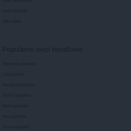
Dealz Warszawa
Dealz Gdańsk
OBI Lublin
Popularne sieci handlowe
Biedronka gazetka
Lidl gazetka
Kaufland gazetka
PEPCO gazetka
Netto gazetka
Dino gazetka
Action gazetka