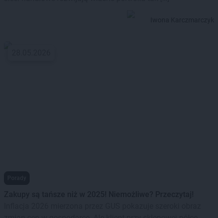
Iwona Karczmarczyk
28.05.2026
Porady
Zakupy są tańsze niż w 2025! Niemożliwe? Przeczytaj!
Inflacja 2026 mierzona przez GUS pokazuje szeroki obraz
zmian cen w gospodarce. Ale klient przy sklepowej półce