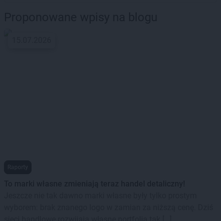
Proponowane wpisy na blogu
15.07.2026
Raporty
To marki własne zmieniają teraz handel detaliczny!
Jeszcze nie tak dawno marki własne były tylko prostym
wyborem: brak znanego logo w zamian za niższą cenę. Dziś
sieci handlowe rozwijają własne portfolia tak […]