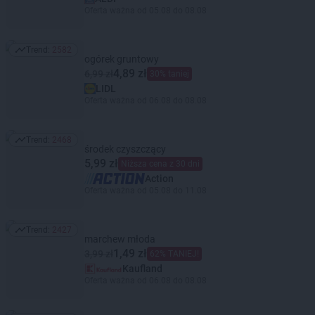
Oferta ważna od 05.08 do 08.08
Trend:
2582
Trend: 2582
ogórek gruntowy
4,89 zł
6,99 zł
30% taniej
LIDL
Oferta ważna od 06.08 do 08.08
Trend:
2468
Trend: 2468
środek czyszczący
5,99 zł
Niższa cena z 30 dni
Action
Oferta ważna od 05.08 do 11.08
Trend:
2427
Trend: 2427
marchew młoda
1,49 zł
3,99 zł
62% TANIEJ!
Kaufland
Oferta ważna od 06.08 do 08.08