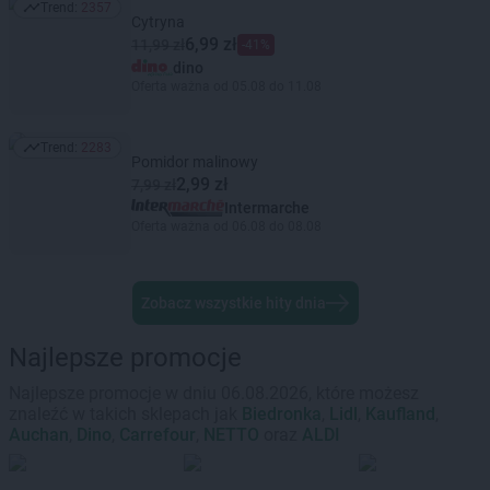
Trend:
2357
Trend: 2357
Cytryna
6,99 zł
11,99 zł
-41%
dino
Oferta ważna od 05.08 do 11.08
Trend:
2283
Trend: 2283
Pomidor malinowy
2,99 zł
7,99 zł
Intermarche
Oferta ważna od 06.08 do 08.08
Zobacz wszystkie hity dnia
Najlepsze promocje
Najlepsze promocje w dniu 06.08.2026, które możesz
znaleźć w takich sklepach jak
Biedronka
,
Lidl
,
Kaufland
,
Auchan
,
Dino
,
Carrefour
,
NETTO
oraz
ALDI