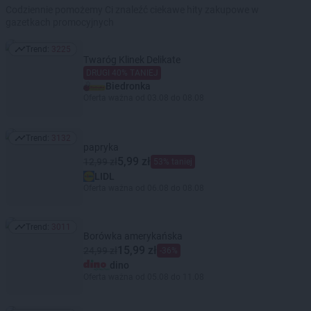
Codziennie pomożemy Ci znaleźć ciekawe hity zakupowe w
gazetkach promocyjnych
Trend:
3225
Trend: 3225
Twaróg Klinek Delikate
DRUGI 40% TANIEJ
Biedronka
Oferta ważna od 03.08 do 08.08
Trend:
3132
Trend: 3132
papryka
5,99 zł
12,99 zł
53% taniej
LIDL
Oferta ważna od 06.08 do 08.08
Trend:
3011
Trend: 3011
Borówka amerykańska
15,99 zł
24,99 zł
-36%
dino
Oferta ważna od 05.08 do 11.08