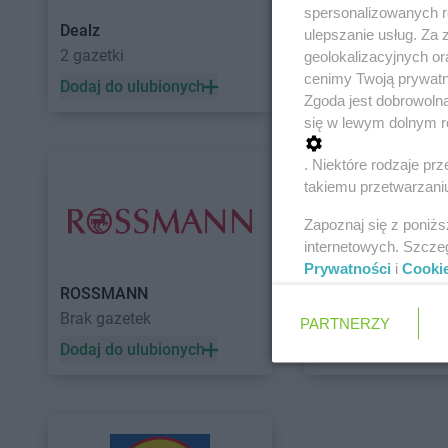
spersonalizowanych re
Dealz
POLOmarket
ulepszanie usług. Za
2 gazetki
11 gazetek
geolokalizacyjnych or
cenimy Twoją prywatno
Dodaj do ulubionych
Dodaj do ulubiony
Zgoda jest dobrowoln
się w lewym dolnym r
. Niektóre rodzaje p
takiemu przetwarzaniu
Zapoznaj się z poniż
internetowych. Szcze
Prywatności
i
Cooki
ROSSMANN
Auchan
Brak gazetek
5 gazetek
PARTNERZY
Dodaj do ulubionych
Dodaj do ulubiony