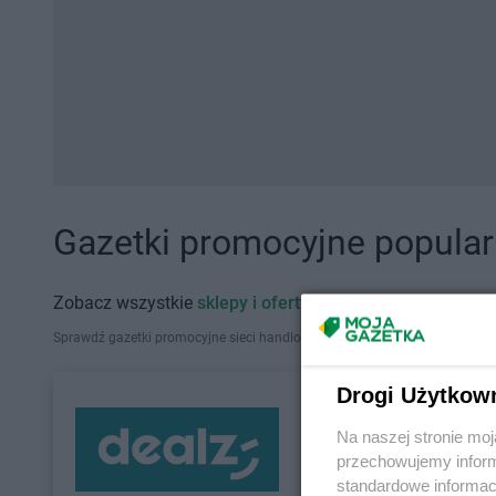
Gazetki promocyjne popularn
Zobacz wszystkie
sklepy i oferty promocyjne
Sprawdź gazetki promocyjne sieci handlowych, które działają w Polsce. Zna
Drogi Użytkow
Na naszej stronie mo
przechowujemy informa
standardowe informac