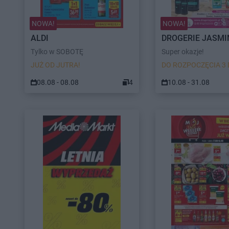
NOWA!
NOWA!
ALDI
DROGERIE JASMI
Tylko w SOBOTĘ
Super okazje!
JUŻ OD JUTRA!
DO ROZPOCZĘCIA 3 
08.08 - 08.08
4
10.08 - 31.08