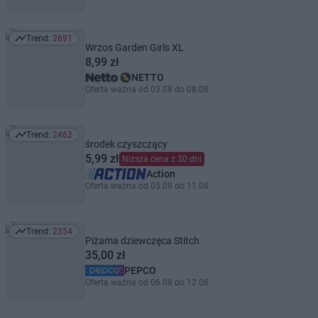
Trend:
2691
Trend: 2691
Wrzos Garden Girls XL
8,99 zł
NETTO
Oferta ważna od 03.08 do 08.08
Trend:
2462
Trend: 2462
środek czyszczący
5,99 zł
Niższa cena z 30 dni
Action
Oferta ważna od 05.08 do 11.08
Trend:
2354
Trend: 2354
Piżama dziewczęca Stitch
35,00 zł
PEPCO
Oferta ważna od 06.08 do 12.08