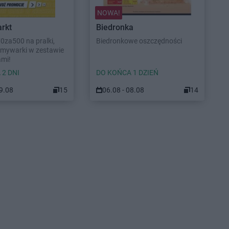
NOWA!
rkt
Biedronka
70za500 na pralki,
Biedronkowe oszczędności
 zmywarki w zestawie
ami!
 2 DNI
DO KOŃCA 1 DZIEŃ
09.08
15
06.08 - 08.08
14