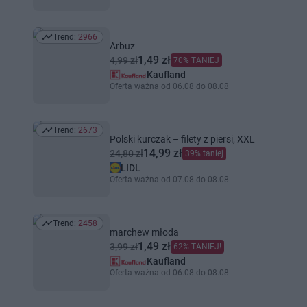
Trend:
2966
Trend: 2966
Arbuz
1,49 zł
4,99 zł
70% TANIEJ
Kaufland
Oferta ważna od 06.08 do 08.08
Trend:
2673
Trend: 2673
Polski kurczak – filety z piersi, XXL
14,99 zł
24,80 zł
39% taniej
LIDL
Oferta ważna od 07.08 do 08.08
Trend:
2458
Trend: 2458
marchew młoda
1,49 zł
3,99 zł
62% TANIEJ!
Kaufland
Oferta ważna od 06.08 do 08.08