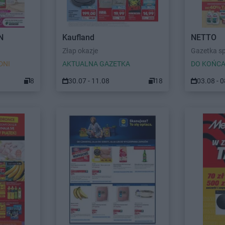
N
Kaufland
NETTO
Złap okazje
Gazetka s
DNI
AKTUALNA GAZETKA
DO KOŃCA
8
30.07 - 11.08
18
03.08 - 