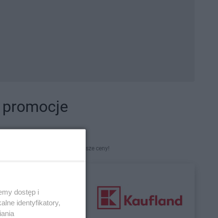
i promocje
kety. Najlepsze promocje i najniższe ceny!
emy dostęp i
lne identyfikatory,
iania