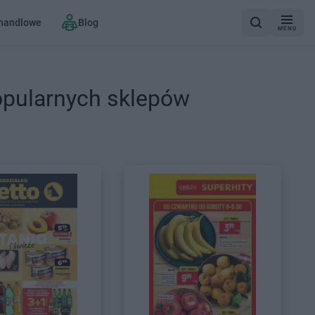
 handlowe
Blog
MENU
opularnych sklepów