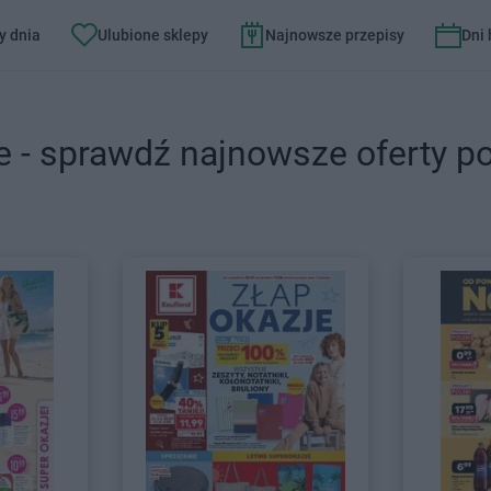
y dnia
Ulubione sklepy
Najnowsze przepisy
Dni
e - sprawdź najnowsze oferty p