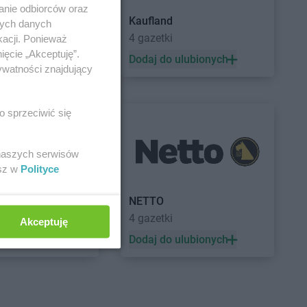
anie odbiorców oraz
Kaufland
nych danych
a
4 gazetki
kacji. Ponieważ
ięcie „Akceptuję”.
 ulubionych
Dodaj do ulubionych
ywatności znajdujący
o sprzeciwić się
 naszych serwisów
esz w
Polityce
a
NETTO
ek
4 gazetki
Akceptuję
 ulubionych
Dodaj do ulubionych