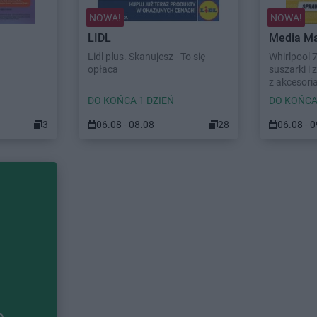
NOWA!
NOWA!
LIDL
Media Ma
Lidl plus. Skanujesz - To się
Whirlpool 
opłaca
suszarki i
z akcesori
DO KOŃCA 1 DZIEŃ
DO KOŃCA
3
06.08 - 08.08
28
06.08 - 
e