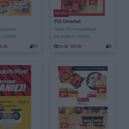
NOWA!
POLOmarket
pożywcza
Super HITY na weekend
 1 DZIEŃ
DO KOŃCA 1 DZIEŃ
08.08
37
06.08 - 08.08
4