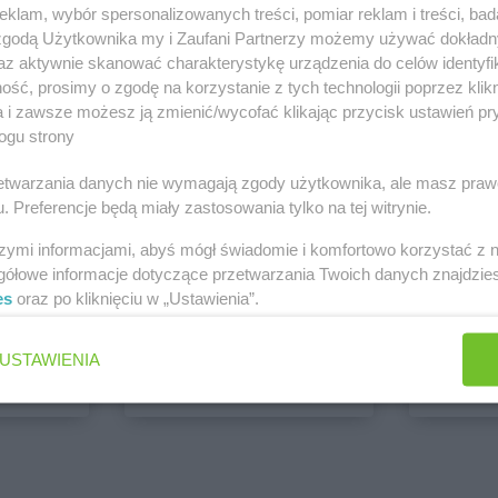
klam, wybór spersonalizowanych treści, pomiar reklam i treści, bad
PEPCO
dino
 zgodą Użytkownika my i Zaufani Partnerzy możemy używać dokład
1 gazetka
1 gazetk
az aktywnie skanować charakterystykę urządzenia do celów identyfi
ść, prosimy o zgodę na korzystanie z tych technologii poprzez klikn
ch
Dodaj do ulubionych
Dodaj do
a i zawsze możesz ją zmienić/wycofać klikając przycisk ustawień pr
ogu strony
rzetwarzania danych nie wymagają zgody użytkownika, ale masz praw
. Preferencje będą miały zastosowania tylko na tej witrynie.
szymi informacjami, abyś mógł świadomie i komfortowo korzystać z
gółowe informacje dotyczące przetwarzania Twoich danych znajdzi
es
oraz po kliknięciu w „Ustawienia”.
ALDI
Biedronk
6 gazetek
11 gazet
USTAWIENIA
ch
Dodaj do ulubionych
Dodaj do