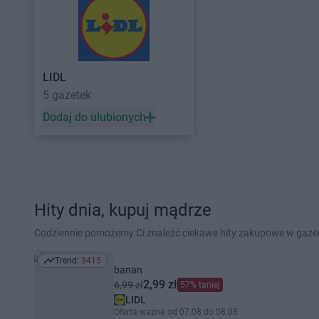
LIDL
5 gazetek
Dodaj do ulubionych
Hity dnia, kupuj mądrze
Codziennie pomożemy Ci znaleźć ciekawe hity zakupowe w gaz
Trend:
3415
Trend: 3415
banan
2,99 zł
6,99 zł
57% taniej
LIDL
Oferta ważna od 07.08 do 08.08