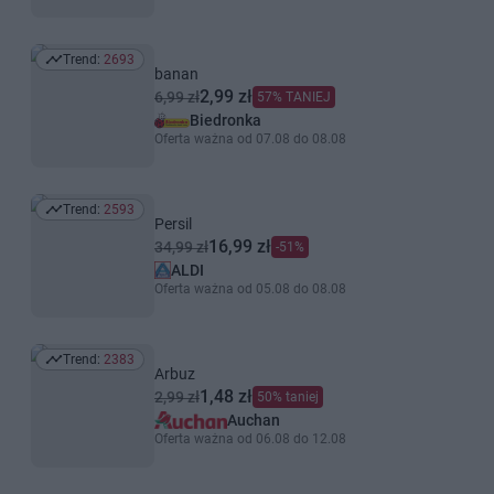
Trend:
2693
Trend: 2693
banan
2,99 zł
6,99 zł
57% TANIEJ
Biedronka
Oferta ważna od 07.08 do 08.08
Trend:
2593
Trend: 2593
Persil
16,99 zł
34,99 zł
-51%
ALDI
Oferta ważna od 05.08 do 08.08
Trend:
2383
Trend: 2383
Arbuz
1,48 zł
2,99 zł
50% taniej
Auchan
Oferta ważna od 06.08 do 12.08