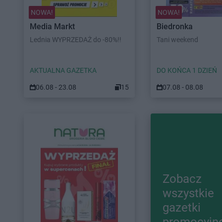
NOWA!
NOWA!
Media Markt
Biedronka
Lednia WYPRZEDAŻ do -80%!!
Tani weekend
AKTUALNA GAZETKA
DO KOŃCA 1 DZIEŃ
06.08 - 23.08
15
07.08 - 08.08
Zobacz
wszystkie
gazetki
promocyjn