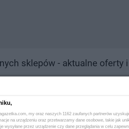
ych sklepów - aktualne oferty 
jdziesz tutaj sklepy należące do lokalnych sieci oraz duże, znane super- i hipermar
niku,
jagazetka.com, my oraz naszych 1162 zaufanych partnerów uzyskuj
cje na urządzeniu oraz przetwarzamy dane osobowe, takie jak unika
je wysyłane przez urządzenie czy dane przeglądania w celu zapewn