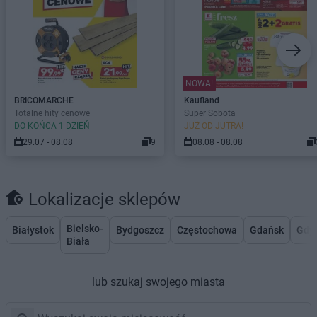
NOWA!
BRICOMARCHE
Kaufland
Totalne hity cenowe
Super Sobota
DO KOŃCA 1 DZIEŃ
JUŻ OD JUTRA!
29.07 - 08.08
9
08.08 - 08.08
Lokalizacje sklepów
Bielsko-
Białystok
Bydgoszcz
Częstochowa
Gdańsk
Gdy
Biała
lub szukaj swojego miasta