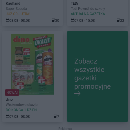
Kaufland
TEDi
Super Sobota
Tedi Powrót do szkoły
JUŻ OD JUTRA!
AKTUALNA GAZETKA
08.08 - 08.08
30
07.08 - 15.08
22
Zobacz
wszystkie
gazetki
promocyjne
NOWA!
dino
Weekendowe okazje
DO KOŃCA 1 DZIEŃ
07.08 - 08.08
7
Reklama