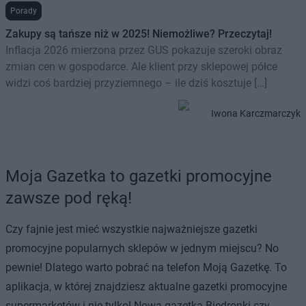
Porady
Zakupy są tańsze niż w 2025! Niemożliwe? Przeczytaj!
Inflacja 2026 mierzona przez GUS pokazuje szeroki obraz
zmian cen w gospodarce. Ale klient przy sklepowej półce
widzi coś bardziej przyziemnego – ile dziś kosztuje […]
Iwona Karczmarczyk
Moja Gazetka to gazetki promocyjne
zawsze pod ręką!
Czy fajnie jest mieć wszystkie najważniejsze gazetki
promocyjne popularnych sklepów w jednym miejscu? No
pewnie! Dlatego warto pobrać na telefon Moją Gazetkę. To
aplikacja, w której znajdziesz aktualne gazetki promocyjne
supermarketów i nie tylko! Nowa gazetka Biedronki czy