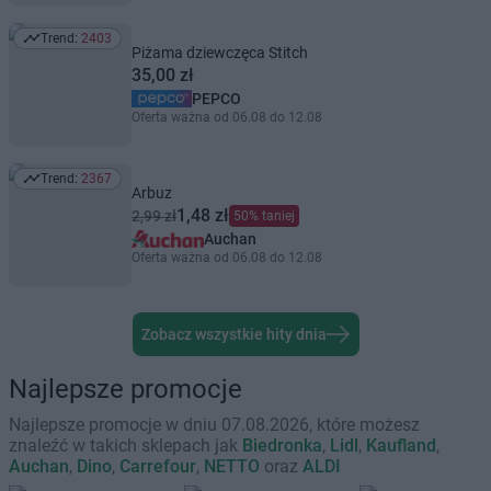
Trend:
2403
Trend: 2403
Piżama dziewczęca Stitch
35,00 zł
PEPCO
Oferta ważna od 06.08 do 12.08
Trend:
2367
Trend: 2367
Arbuz
1,48 zł
2,99 zł
50% taniej
Auchan
Oferta ważna od 06.08 do 12.08
Zobacz wszystkie hity dnia
Najlepsze promocje
Najlepsze promocje w dniu 07.08.2026, które możesz
znaleźć w takich sklepach jak
Biedronka
,
Lidl
,
Kaufland
,
Auchan
,
Dino
,
Carrefour
,
NETTO
oraz
ALDI