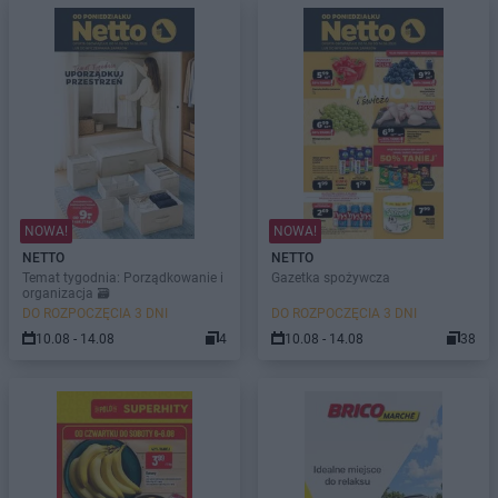
NOWA!
NOWA!
NETTO
NETTO
Temat tygodnia: Porządkowanie i
Gazetka spożywcza
organizacja 🗃️
DO ROZPOCZĘCIA 3 DNI
DO ROZPOCZĘCIA 3 DNI
10.08 - 14.08
4
10.08 - 14.08
38