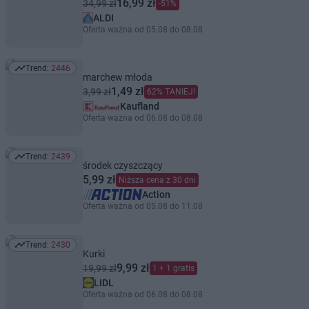
16,99 zł
34,99 zł
-51%
ALDI
Oferta ważna od 05.08 do 08.08
Trend:
2446
Trend: 2446
marchew młoda
1,49 zł
3,99 zł
62% TANIEJ!
Kaufland
Oferta ważna od 06.08 do 08.08
Trend:
2439
Trend: 2439
środek czyszczący
5,99 zł
Niższa cena z 30 dni
Action
Oferta ważna od 05.08 do 11.08
Trend:
2430
Trend: 2430
Kurki
9,99 zł
19,99 zł
1 + 1 gratis
LIDL
Oferta ważna od 06.08 do 08.08