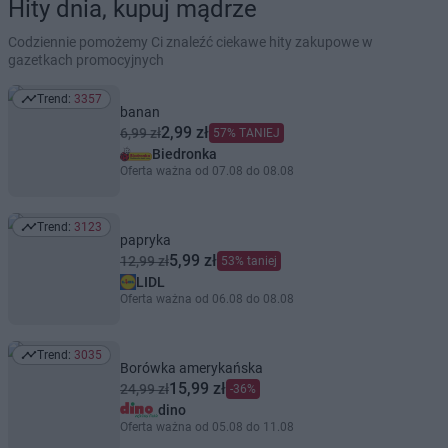
Hity dnia, kupuj mądrze
Codziennie pomożemy Ci znaleźć ciekawe hity zakupowe w
gazetkach promocyjnych
Trend:
3357
Trend: 3357
banan
2,99 zł
6,99 zł
57% TANIEJ
Biedronka
Oferta ważna od 07.08 do 08.08
Trend:
3123
Trend: 3123
papryka
5,99 zł
12,99 zł
53% taniej
LIDL
Oferta ważna od 06.08 do 08.08
Trend:
3035
Trend: 3035
Borówka amerykańska
15,99 zł
24,99 zł
-36%
dino
Oferta ważna od 05.08 do 11.08