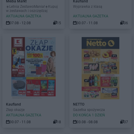
Media Markt
Kaufland
☀️Letnia ZestawoMania!☀️Kupuj
Wyprawka z klasą
w zestawach i oszczędzaj
AKTUALNA GAZETKA
AKTUALNA GAZETKA
07.08 - 12.08
15
30.07 - 11.08
36
Kaufland
NETTO
Złap okazje
Gazetka spożywcza
AKTUALNA GAZETKA
DO KOŃCA 1 DZIEŃ
30.07 - 11.08
18
03.08 - 08.08
37