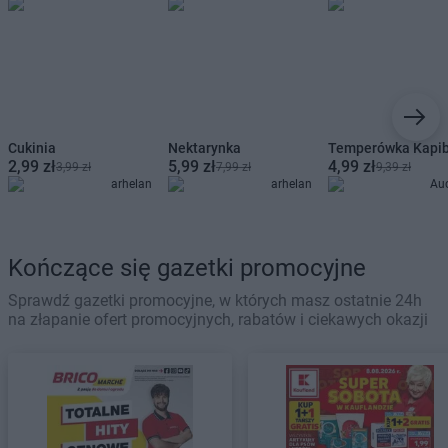
Cukinia
Nektarynka
Temperówka Kapi
2,99 zł
5,99 zł
4,99 zł
3,99 zł
7,99 zł
9,39 zł
arhelan
arhelan
Au
Kończące się gazetki promocyjne
Sprawdź gazetki promocyjne, w których masz ostatnie 24h
na złapanie ofert promocyjnych, rabatów i ciekawych okazji