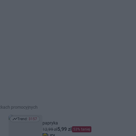
etkach promocyjnych
Trend:
3157
Trend: 3157
papryka
5,99 zł
12,99 zł
53% taniej
LIDL