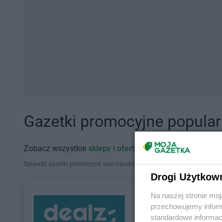
Gazetki promocyjne popularn
Zobacz wszystkie
sklepy i oferty promocyjne
Sprawdź gazetki promocyjne sieci handlowych, które działają w Polsce. Zna
Drogi Użytkow
Na naszej stronie mo
przechowujemy informa
standardowe informac