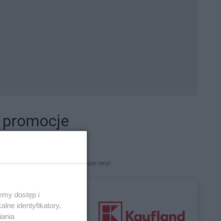
i promocje
kety. Najlepsze promocje i najniższe ceny!
emy dostęp i
lne identyfikatory,
iania