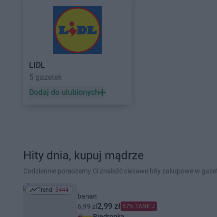
LIDL
5 gazetek
Dodaj do ulubionych
Hity dnia, kupuj mądrze
Codziennie pomożemy Ci znaleźć ciekawe hity zakupowe w gaz
Trend:
3444
Trend: 3444
banan
2,99 zł
6,99 zł
57% TANIEJ
Biedronka