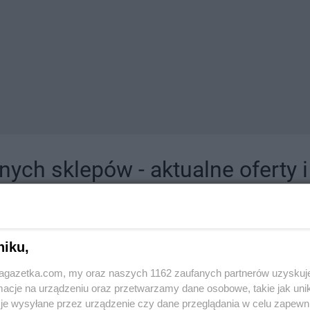
ych sklepów - aktualne oferty 
jdziesz tutaj sklepy należące do lokalnych sieci oraz duże, znane super- i hipermar
niku,
jagazetka.com, my oraz naszych 1162 zaufanych partnerów uzyskuj
cje na urządzeniu oraz przetwarzamy dane osobowe, takie jak unika
je wysyłane przez urządzenie czy dane przeglądania w celu zapewn