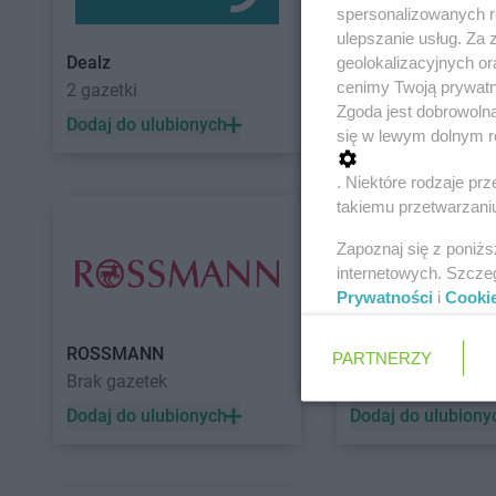
spersonalizowanych re
ulepszanie usług. Za
Dealz
POLOmarket
geolokalizacyjnych or
cenimy Twoją prywatno
2 gazetki
11 gazetek
Zgoda jest dobrowoln
Dodaj do ulubionych
Dodaj do ulubiony
się w lewym dolnym r
. Niektóre rodzaje p
takiemu przetwarzaniu
Zapoznaj się z poniż
internetowych. Szcze
Prywatności
i
Cooki
ROSSMANN
Auchan
PARTNERZY
Brak gazetek
5 gazetek
Dodaj do ulubionych
Dodaj do ulubiony