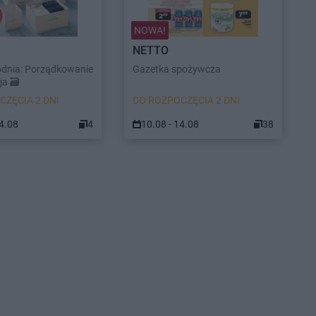
NOWA!
NETTO
odnia: Porządkowanie
Gazetka spożywcza
a 🗃️
CZĘCIA 2 DNI
DO ROZPOCZĘCIA 2 DNI
14.08
4
10.08 - 14.08
38