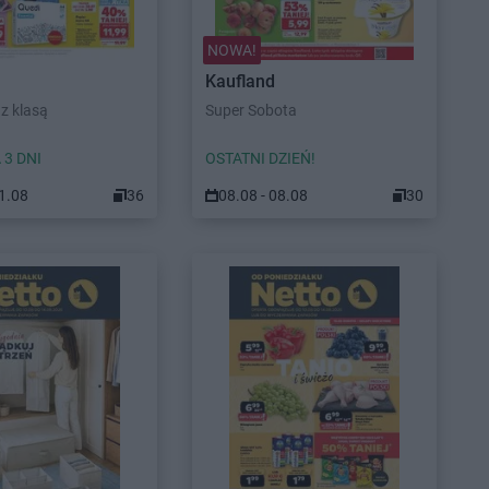
NOWA!
Kaufland
z klasą
Super Sobota
 3 DNI
OSTATNI DZIEŃ!
11.08
36
08.08 - 08.08
30