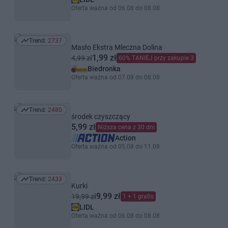
Oferta ważna od 06.08 do 08.08
Trend:
2737
Trend: 2737
Masło Ekstra Mleczna Dolina
1,99 zł
4,99 zł
60% TANIEJ przy zakupie 3
Biedronka
Oferta ważna od 07.08 do 08.08
Trend:
2480
Trend: 2480
środek czyszczący
5,99 zł
Niższa cena z 30 dni
Action
Oferta ważna od 05.08 do 11.08
Trend:
2433
Trend: 2433
Kurki
9,99 zł
19,99 zł
1 + 1 gratis
LIDL
Oferta ważna od 06.08 do 08.08