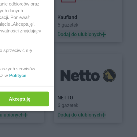
anie odbiorców oraz
nych danych
Kaufland
kacji. Ponieważ
ięcie „Akceptuję”.
5 gazetek
ywatności znajdujący
 ulubionych
Dodaj do ulubionych
o sprzeciwić się
 naszych serwisów
esz w
Polityce
a
NETTO
Akceptuję
ek
6 gazetek
 ulubionych
Dodaj do ulubionych