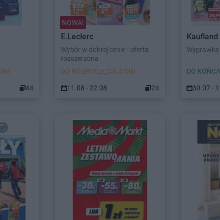
NOWA!
E.Leclerc
Kaufland
Wybór w dobrej cenie - oferta
Wyprawka 
rozszerzona
DNI
DO ROZPOCZĘCIA 3 DNI
DO KOŃCA
44
11.08 - 22.08
24
30.07 - 