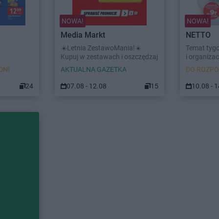
NOWA!
NOWA!
Media Markt
NETTO
☀️Letnia ZestawoMania!☀️
Temat tyg
Kupuj w zestawach i oszczędzaj
i organizacj
DNI
AKTUALNA GAZETKA
DO ROZPO
24
07.08 - 12.08
15
10.08 - 