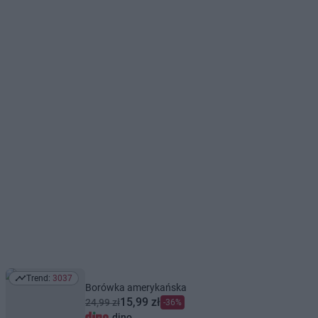
Trend:
3037
Trend: 3037
Borówka amerykańska
15,99 zł
24,99 zł
-36%
dino