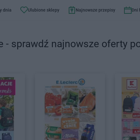
y dnia
Ulubione sklepy
Najnowsze przepisy
Dni
e - sprawdź najnowsze oferty p