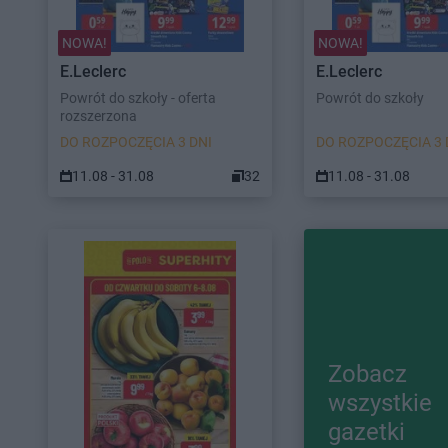
NOWA!
NOWA!
E.Leclerc
E.Leclerc
Powrót do szkoły - oferta
Powrót do szkoły
rozszerzona
DO ROZPOCZĘCIA 3 DNI
DO ROZPOCZĘCIA 3 
11.08 - 31.08
32
11.08 - 31.08
Zobacz
wszystkie
gazetki