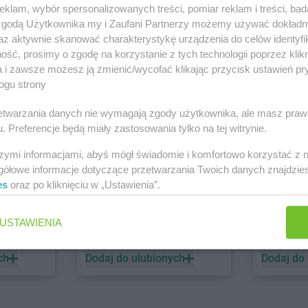
klam, wybór spersonalizowanych treści, pomiar reklam i treści, bad
 zgodą Użytkownika my i Zaufani Partnerzy możemy używać dokład
PEPCO
dino
az aktywnie skanować charakterystykę urządzenia do celów identyfi
ść, prosimy o zgodę na korzystanie z tych technologii poprzez klikn
1 gazetka
2 gazetki
a i zawsze możesz ją zmienić/wycofać klikając przycisk ustawień pr
ch
Dodaj do ulubionych
Dodaj do
ogu strony
rzetwarzania danych nie wymagają zgody użytkownika, ale masz praw
. Preferencje będą miały zastosowania tylko na tej witrynie.
szymi informacjami, abyś mógł świadomie i komfortowo korzystać z
gółowe informacje dotyczące przetwarzania Twoich danych znajdzi
es
oraz po kliknięciu w „Ustawienia”.
ALDI
Biedronk
USTAWIENIA
6 gazetek
12 gazet
ch
Dodaj do ulubionych
Dodaj do