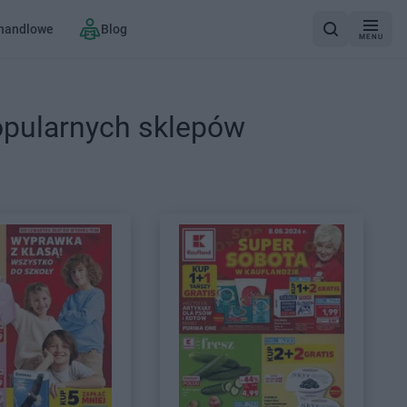
 handlowe
Blog
MENU
opularnych sklepów