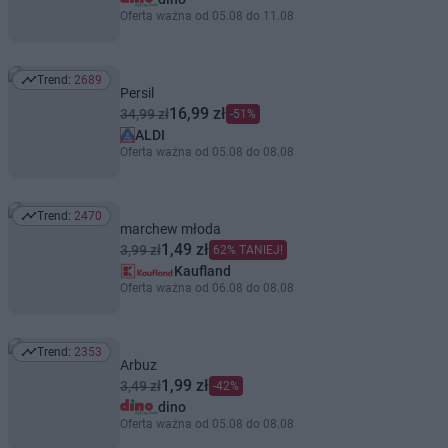
Oferta ważna od 05.08 do 11.08
Trend:
2689
Trend: 2689
Persil
16,99 zł
34,99 zł
-51%
ALDI
Oferta ważna od 05.08 do 08.08
Trend:
2470
Trend: 2470
marchew młoda
1,49 zł
3,99 zł
62% TANIEJ!
Kaufland
Oferta ważna od 06.08 do 08.08
Trend:
2353
Trend: 2353
Arbuz
1,99 zł
3,49 zł
-42%
dino
Oferta ważna od 05.08 do 08.08