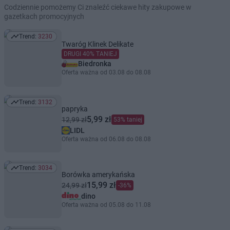
Codziennie pomożemy Ci znaleźć ciekawe hity zakupowe w
gazetkach promocyjnych
Trend:
3230
Trend: 3230
Twaróg Klinek Delikate
DRUGI 40% TANIEJ
Biedronka
Oferta ważna od 03.08 do 08.08
Trend:
3132
Trend: 3132
papryka
5,99 zł
12,99 zł
53% taniej
LIDL
Oferta ważna od 06.08 do 08.08
Trend:
3034
Trend: 3034
Borówka amerykańska
15,99 zł
24,99 zł
-36%
dino
Oferta ważna od 05.08 do 11.08