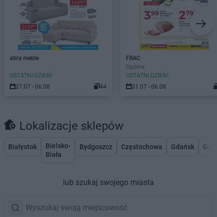
abra meble
FRAC
Ogólna
OSTATNI DZIEŃ!
OSTATNI DZIEŃ!
27.07 - 06.08
44
31.07 - 06.08
Lokalizacje sklepów
Bielsko-
Białystok
Bydgoszcz
Częstochowa
Gdańsk
Gdy
Biała
lub szukaj swojego miasta