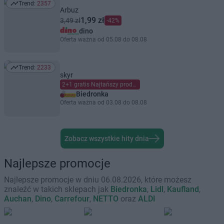
Trend:
2357
Trend: 2357
Arbuz
1,99 zł
3,49 zł
-42%
dino
Oferta ważna od 05.08 do 08.08
Trend:
2233
Trend: 2233
skyr
2+1 gratis Najtańszy produkt gratis Mieszaj dowolnie Limit dzienny 6 szt. (maks. 2 gratis) na kartę Moja Biedronka.
Biedronka
Oferta ważna od 03.08 do 08.08
Zobacz wszystkie hity dnia
Najlepsze promocje
Najlepsze promocje w dniu 06.08.2026, które możesz
znaleźć w takich sklepach jak
Biedronka
,
Lidl
,
Kaufland
,
Auchan
,
Dino
,
Carrefour
,
NETTO
oraz
ALDI