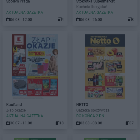
Społem Praga
Stokrotka Supermarket
Kuchnia Iberyjska!
AKTUALNA GAZETKA
AKTUALNA GAZETKA
06.08 - 12.08
4
06.08 - 26.08
8
Kaufland
NETTO
Złap okazje
Gazetka spożywcza
AKTUALNA GAZETKA
DO KOŃCA 2 DNI
30.07 - 11.08
18
03.08 - 08.08
37