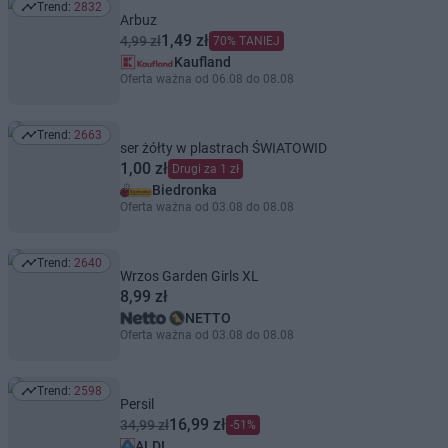
Trend:
2832
Trend: 2832
Arbuz
1,49 zł
4,99 zł
70% TANIEJ
Kaufland
Oferta ważna od 06.08 do 08.08
Trend:
2663
Trend: 2663
ser żółty w plastrach ŚWIATOWID
1,00 zł
Drugi za 1 zł
Biedronka
Oferta ważna od 03.08 do 08.08
Trend:
2640
Trend: 2640
Wrzos Garden Girls XL
8,99 zł
NETTO
Oferta ważna od 03.08 do 08.08
Trend:
2598
Trend: 2598
Persil
16,99 zł
34,99 zł
-51%
ALDI