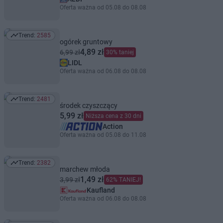
Oferta ważna od 05.08 do 08.08
Trend:
2585
Trend: 2585
ogórek gruntowy
4,89 zł
6,99 zł
30% taniej
LIDL
Oferta ważna od 06.08 do 08.08
Trend:
2481
Trend: 2481
środek czyszczący
5,99 zł
Niższa cena z 30 dni
Action
Oferta ważna od 05.08 do 11.08
Trend:
2382
Trend: 2382
marchew młoda
1,49 zł
3,99 zł
62% TANIEJ!
Kaufland
Oferta ważna od 06.08 do 08.08