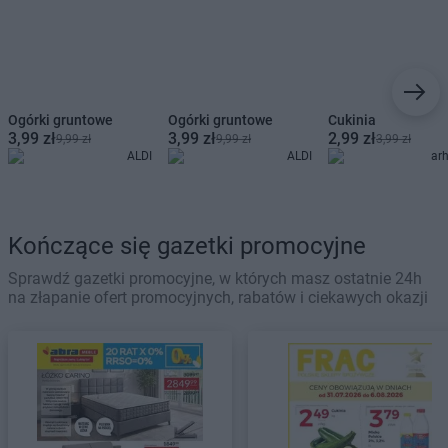
Ogórki gruntowe
Ogórki gruntowe
Cukinia
3,99 zł
3,99 zł
2,99 zł
9,99 zł
9,99 zł
3,99 zł
ALDI
ALDI
ar
Kończące się gazetki promocyjne
Sprawdź gazetki promocyjne, w których masz ostatnie 24h
na złapanie ofert promocyjnych, rabatów i ciekawych okazji