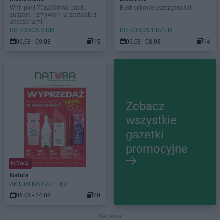
Whirlpool 70za500 na pralki,
Biedronkowe oszczędności
suszarki i zmywarki w zestawie z
akcesoriami!
DO KOŃCA 2 DNI
DO KOŃCA 1 DZIEŃ
06.08 - 09.08
15
06.08 - 08.08
14
Zobacz
wszystkie
gazetki
promocyjne
NOWA!
Natura
AKTUALNA GAZETKA
06.08 - 24.08
20
Reklama