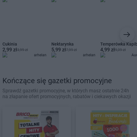
Cukinia
Nektarynka
Temperówka Kapi
2,99 zł
5,99 zł
4,99 zł
3,99 zł
7,99 zł
9,39 zł
arhelan
arhelan
Au
Kończące się gazetki promocyjne
Sprawdź gazetki promocyjne, w których masz ostatnie 24h
na złapanie ofert promocyjnych, rabatów i ciekawych okazji