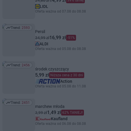
14,99 zł
24,80 zł
39% taniej
LIDL
Oferta ważna od 07.08 do 08.08
Trend:
2593
Trend: 2593
Persil
16,99 zł
34,99 zł
-51%
ALDI
Oferta ważna od 05.08 do 08.08
Trend:
2456
Trend: 2456
środek czyszczący
5,99 zł
Niższa cena z 30 dni
Action
Oferta ważna od 05.08 do 11.08
Trend:
2451
Trend: 2451
marchew młoda
1,49 zł
3,99 zł
62% TANIEJ!
Kaufland
Oferta ważna od 06.08 do 08.08