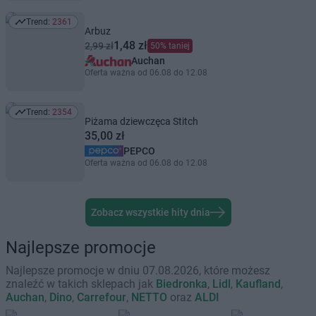
Trend:
2361
Trend: 2361
Arbuz
1,48 zł
2,99 zł
50% taniej
Auchan
Oferta ważna od 06.08 do 12.08
Trend:
2354
Trend: 2354
Piżama dziewczęca Stitch
35,00 zł
PEPCO
Oferta ważna od 06.08 do 12.08
Zobacz wszystkie hity dnia
Najlepsze promocje
Najlepsze promocje w dniu 07.08.2026, które możesz
znaleźć w takich sklepach jak
Biedronka
,
Lidl
,
Kaufland
,
Auchan
,
Dino
,
Carrefour
,
NETTO
oraz
ALDI