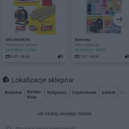
BRICOMARCHE
Biedronka
Totalne hity cenowe
Hity i inspiracje
DO KOŃCA 1 DZIEŃ
DO KOŃCA 1 DZIEŃ
29.07 - 08.08
9
27.07 - 08.08
Lokalizacje sklepów
Bielsko-
Białystok
Bydgoszcz
Częstochowa
Gdańsk
Gdy
Biała
lub szukaj swojego miasta