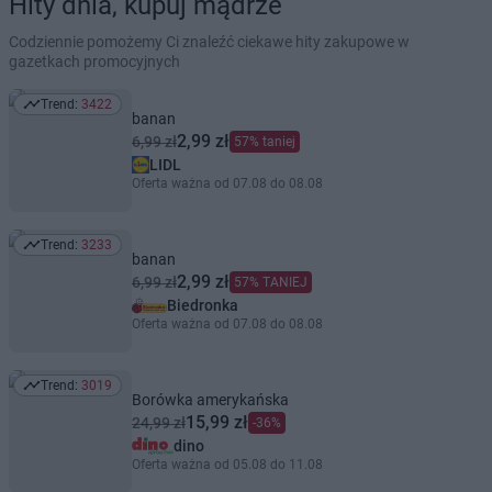
Hity dnia, kupuj mądrze
Codziennie pomożemy Ci znaleźć ciekawe hity zakupowe w
gazetkach promocyjnych
Trend:
3422
Trend: 3422
banan
2,99 zł
6,99 zł
57% taniej
LIDL
Oferta ważna od 07.08 do 08.08
Trend:
3233
Trend: 3233
banan
2,99 zł
6,99 zł
57% TANIEJ
Biedronka
Oferta ważna od 07.08 do 08.08
Trend:
3019
Trend: 3019
Borówka amerykańska
15,99 zł
24,99 zł
-36%
dino
Oferta ważna od 05.08 do 11.08