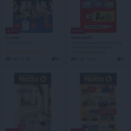
NOWA!
NOWA!
E.Leclerc
Media Markt
Powrót do szkoły
☀️Letnia ZestawoMania!☀️Kupuj
w zestawach i oszczędzaj
DO ROZPOCZĘCIA 4 DNI
AKTUALNA GAZETKA
11.08 - 31.08
24
07.08 - 12.08
15