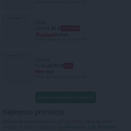
Oferta ważna od 06.08 do 08.08
Trend:
2371
Trend: 2371
Arbuz
1,48 zł
2,99 zł
50% taniej
Auchan
Oferta ważna od 06.08 do 12.08
Trend:
2335
Trend: 2335
Cytryna
6,99 zł
11,99 zł
-41%
dino
Oferta ważna od 05.08 do 11.08
Zobacz wszystkie hity dnia
Najlepsze promocje
Najlepsze promocje w dniu 07.08.2026, które możesz
znaleźć w takich sklepach jak
Biedronka
,
Lidl
,
Kaufland
,