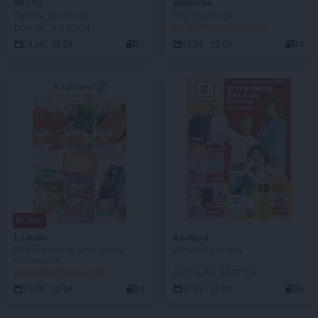
NETTO
Biedronka
Gazetka spożywcza
Hity i inspiracje
DO KOŃCA 1 DZIEŃ
DO ROZPOCZĘCIA 3 DNI
03.08 - 08.08
37
10.08 - 22.08
44
NOWA!
E.Leclerc
Kaufland
Wybór w dobrej cenie - oferta
Wyprawka z klasą
rozszerzona
DO ROZPOCZĘCIA 4 DNI
AKTUALNA GAZETKA
11.08 - 22.08
24
30.07 - 11.08
36