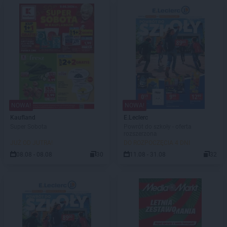
NOWA!
NOWA!
Kaufland
E.Leclerc
Super Sobota
Powrót do szkoły - oferta
rozszerzona
JUŻ OD JUTRA!
DO ROZPOCZĘCIA 4 DNI
08.08 - 08.08
30
11.08 - 31.08
32