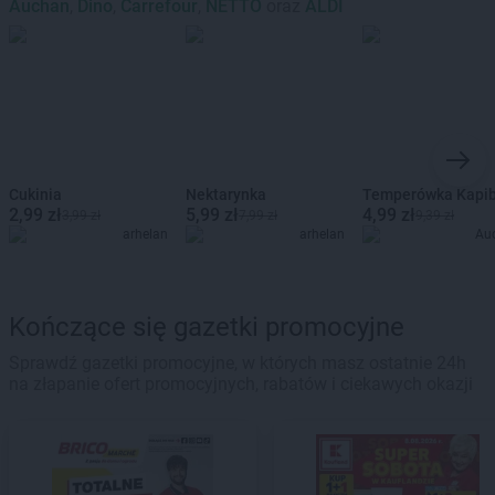
Auchan
,
Dino
,
Carrefour
,
NETTO
oraz
ALDI
Cukinia
Nektarynka
Temperówka Kapi
2,99 zł
5,99 zł
4,99 zł
3,99 zł
7,99 zł
9,39 zł
arhelan
arhelan
Au
Kończące się gazetki promocyjne
Sprawdź gazetki promocyjne, w których masz ostatnie 24h
na złapanie ofert promocyjnych, rabatów i ciekawych okazji