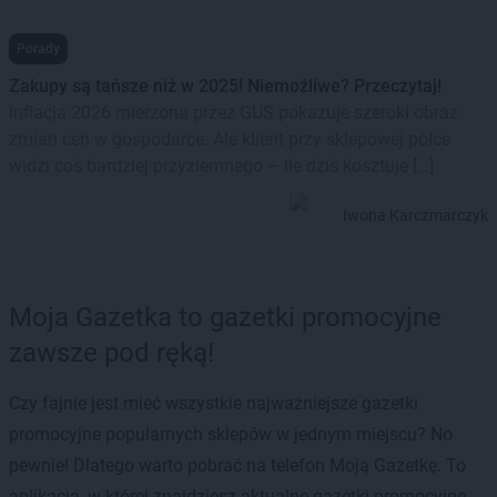
Porady
Zakupy są tańsze niż w 2025! Niemożliwe? Przeczytaj!
Inflacja 2026 mierzona przez GUS pokazuje szeroki obraz
zmian cen w gospodarce. Ale klient przy sklepowej półce
widzi coś bardziej przyziemnego – ile dziś kosztuje […]
Iwona Karczmarczyk
Moja Gazetka to gazetki promocyjne
zawsze pod ręką!
Czy fajnie jest mieć wszystkie najważniejsze gazetki
promocyjne popularnych sklepów w jednym miejscu? No
pewnie! Dlatego warto pobrać na telefon Moją Gazetkę. To
aplikacja, w której znajdziesz aktualne gazetki promocyjne