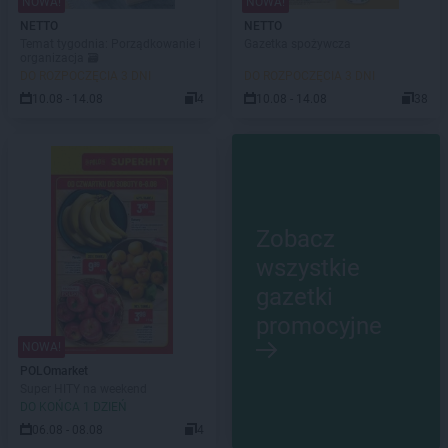
NOWA!
NOWA!
NETTO
NETTO
Temat tygodnia: Porządkowanie i
Gazetka spożywcza
organizacja 🗃️
DO ROZPOCZĘCIA 3 DNI
DO ROZPOCZĘCIA 3 DNI
10.08 - 14.08
4
10.08 - 14.08
38
Zobacz
wszystkie
gazetki
promocyjne
NOWA!
POLOmarket
Super HITY na weekend
DO KOŃCA 1 DZIEŃ
06.08 - 08.08
4