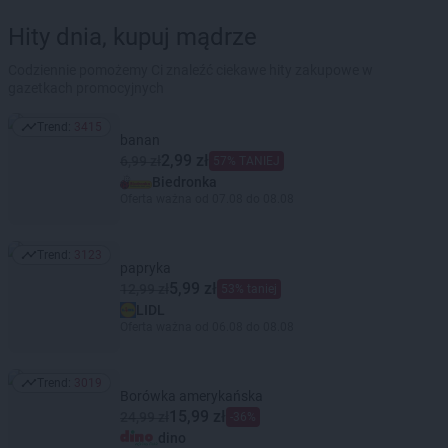
Hity dnia, kupuj mądrze
Codziennie pomożemy Ci znaleźć ciekawe hity zakupowe w
gazetkach promocyjnych
Trend:
3415
Trend: 3415
banan
2,99 zł
6,99 zł
57% TANIEJ
Biedronka
Oferta ważna od 07.08 do 08.08
Trend:
3123
Trend: 3123
papryka
5,99 zł
12,99 zł
53% taniej
LIDL
Oferta ważna od 06.08 do 08.08
Trend:
3019
Trend: 3019
Borówka amerykańska
15,99 zł
24,99 zł
-36%
dino