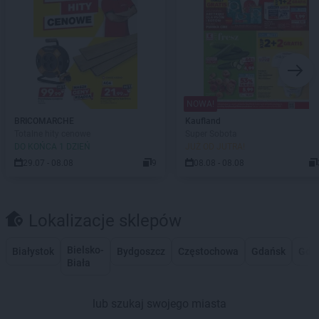
NOWA!
BRICOMARCHE
Kaufland
Totalne hity cenowe
Super Sobota
DO KOŃCA 1 DZIEŃ
JUŻ OD JUTRA!
29.07 - 08.08
9
08.08 - 08.08
Lokalizacje sklepów
Bielsko-
Białystok
Bydgoszcz
Częstochowa
Gdańsk
Gdy
Biała
lub szukaj swojego miasta