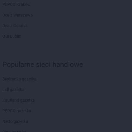
PEPCO Kraków
Dealz Warszawa
Dealz Gdańsk
OBI Lublin
Popularne sieci handlowe
Biedronka gazetka
Lidl gazetka
Kaufland gazetka
PEPCO gazetka
Netto gazetka
Dino gazetka