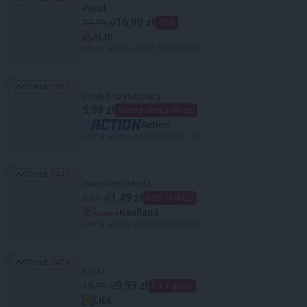
Trend: 2642
Persil
16,99 zł
34,99 zł
-51%
ALDI
Oferta ważna od 05.08 do 08.08
Trend:
2462
Trend: 2462
środek czyszczący
5,99 zł
Niższa cena z 30 dni
Action
Oferta ważna od 05.08 do 11.08
Trend:
2447
Trend: 2447
marchew młoda
1,49 zł
3,99 zł
62% TANIEJ!
Kaufland
Oferta ważna od 06.08 do 08.08
Trend:
2424
Trend: 2424
Kurki
9,99 zł
19,99 zł
1 + 1 gratis
LIDL