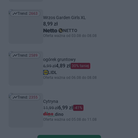
Trend:
2663
Trend: 2663
Wrzos Garden Girls XL
8,99 zł
NETTO
Oferta ważna od 03.08 do 08.08
Trend:
2589
Trend: 2589
ogórek gruntowy
4,89 zł
6,99 zł
30% taniej
LIDL
Oferta ważna od 06.08 do 08.08
Trend:
2355
Trend: 2355
Cytryna
6,99 zł
11,99 zł
-41%
dino
Oferta ważna od 05.08 do 11.08