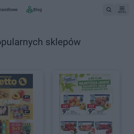
 handlowe
Blog
MENU
opularnych sklepów