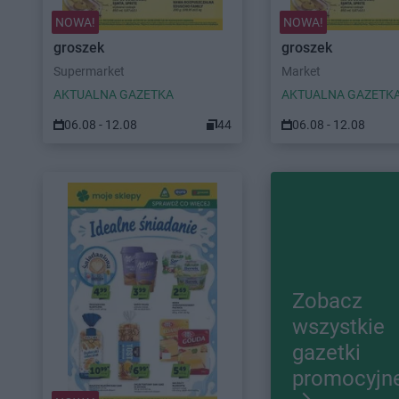
NOWA!
NOWA!
groszek
groszek
Supermarket
Market
AKTUALNA GAZETKA
AKTUALNA GAZETK
06.08 - 12.08
44
06.08 - 12.08
Zobacz
wszystkie
gazetki
promocyjn