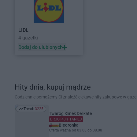
LIDL
4 gazetki
Dodaj do ulubionych
Hity dnia, kupuj mądrze
Codziennie pomożemy Ci znaleźć ciekawe hity zakupowe w gaz
Trend:
3225
Trend: 3225
Twaróg Klinek Delikate
DRUGI 40% TANIEJ
Biedronka
Oferta ważna od 03.08 do 08.08