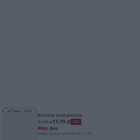
Trend:
3005
Trend: 3005
Borówka amerykańska
15,99 zł
24,99 zł
-36%
dino
Oferta ważna od 05.08 do 11.08