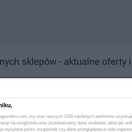
ych sklepów - aktualne oferty 
jdziesz tutaj sklepy należące do lokalnych sieci oraz duże, znane super- i hipermar
niku,
jagazetka.com, my oraz naszych 1160 zaufanych partnerów uzyskuj
cje na urządzeniu oraz przetwarzamy dane osobowe, takie jak unika
je wysyłane przez urządzenie czy dane przeglądania w celu zapewn