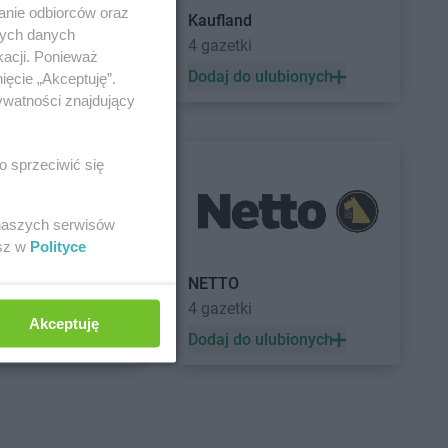
anie odbiorców oraz
Kaufland
nych danych
a
4 gazetki
kacji. Ponieważ
 ulubionych
Dodaj do ulubionych
ięcie „Akceptuję”.
ywatności znajdujący
o sprzeciwić się
 naszych serwisów
esz w
Polityce
a
NETTO
4 gazetki
Akceptuję
 ulubionych
Dodaj do ulubionych