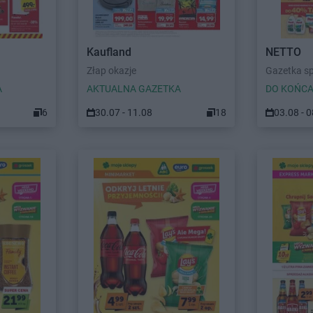
Kaufland
NETTO
Złap okazje
Gazetka s
A
AKTUALNA GAZETKA
DO KOŃCA
6
30.07 - 11.08
18
03.08 - 