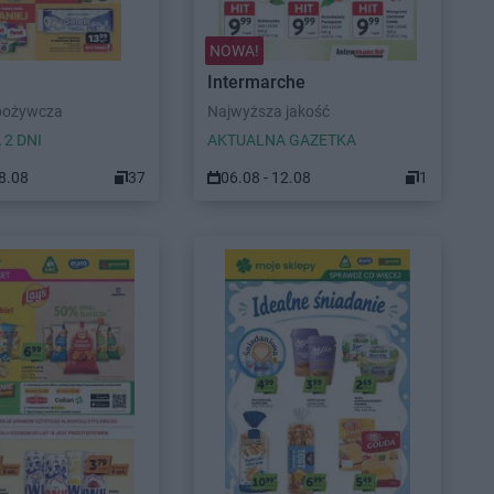
NOWA!
Intermarche
pożywcza
Najwyższa jakość
 2 DNI
AKTUALNA GAZETKA
08.08
37
06.08 - 12.08
1