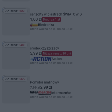
Trend:
2658
Trend: 2658
ser żółty w plastrach ŚWIATOWID
1,00 zł
Drugi za 1 zł
Biedronka
Oferta ważna od 03.08 do 08.08
Trend:
2488
Trend: 2488
środek czyszczący
5,99 zł
Niższa cena z 30 dni
Action
Oferta ważna od 05.08 do 11.08
Trend:
2322
Trend: 2322
Pomidor malinowy
2,99 zł
7,99 zł
Intermarche
Oferta ważna od 06.08 do 08.08