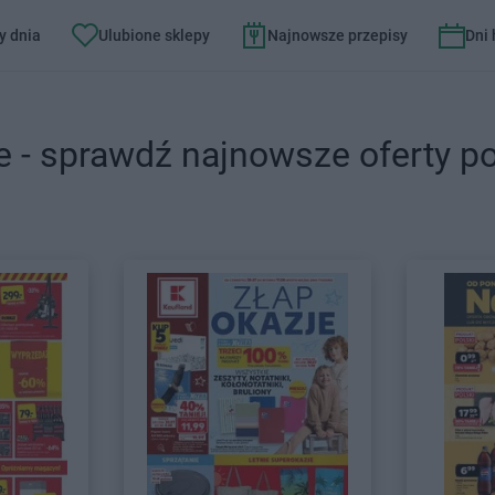
y dnia
Ulubione sklepy
Najnowsze przepisy
Dni
e - sprawdź najnowsze oferty p