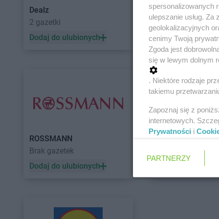
spersonalizowanych re
Dealz
POLOmarket
ulepszanie usług. Za
2 gazetki
10 gazetek
geolokalizacyjnych or
Dodaj do ulubionych
Dodaj do ulubiony
cenimy Twoją prywatno
Zgoda jest dobrowoln
się w lewym dolnym r
. Niektóre rodzaje p
takiemu przetwarzaniu
Zapoznaj się z poniż
internetowych. Szcze
Prywatności
i
Cooki
ROSSMANN
Auchan
Brak gazetek
5 gazetek
PARTNERZY
Dodaj do ulubionych
Dodaj do ulubiony