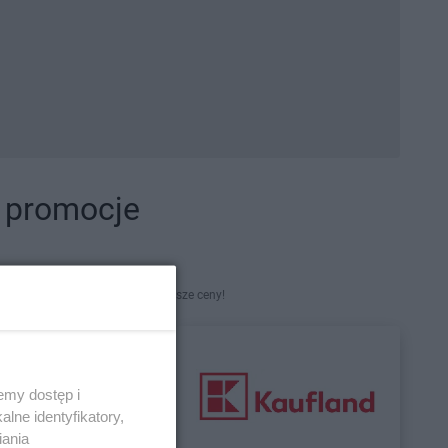
i promocje
kety. Najlepsze promocje i najniższe ceny!
emy dostęp i
lne identyfikatory,
iania