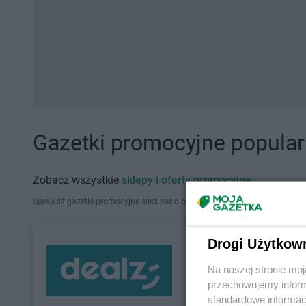
Gazetki promocyjne popularn
Zobacz wszystkie
sklepy i oferty promocyjne
Sprawdź gazetki promocyjne sieci handlowych, które działają w Polsce. Zna
Drogi Użytkow
Na naszej stronie mo
przechowujemy informa
standardowe informac