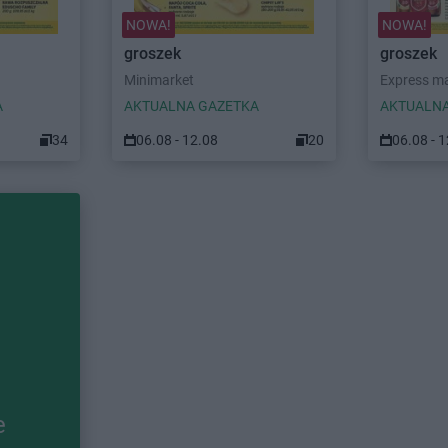
NOWA!
NOWA!
groszek
groszek
Minimarket
Express m
A
AKTUALNA GAZETKA
AKTUALNA
34
06.08 - 12.08
20
06.08 - 
e