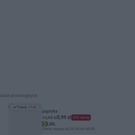
etkach promocyjnych
Trend:
3140
Trend: 3140
papryka
5,99 zł
12,99 zł
53% taniej
LIDL
Oferta ważna od 06.08 do 08.08