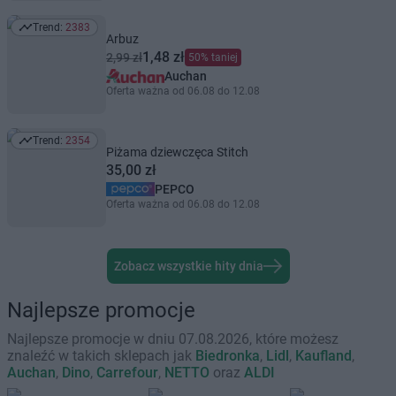
Trend:
2383
Trend: 2383
Arbuz
1,48 zł
2,99 zł
50% taniej
Auchan
Oferta ważna od 06.08 do 12.08
Trend:
2354
Trend: 2354
Piżama dziewczęca Stitch
35,00 zł
PEPCO
Oferta ważna od 06.08 do 12.08
Zobacz wszystkie hity dnia
Najlepsze promocje
Najlepsze promocje w dniu 07.08.2026, które możesz
znaleźć w takich sklepach jak
Biedronka
,
Lidl
,
Kaufland
,
Auchan
,
Dino
,
Carrefour
,
NETTO
oraz
ALDI