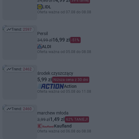
14,99 zł
24,80 zł
39% taniej
LIDL
Oferta ważna od 07.08 do 08.08
Trend:
2597
Trend: 2597
Persil
16,99 zł
34,99 zł
-51%
ALDI
Oferta ważna od 05.08 do 08.08
Trend:
2462
Trend: 2462
środek czyszczący
5,99 zł
Niższa cena z 30 dni
Action
Oferta ważna od 05.08 do 11.08
Trend:
2460
Trend: 2460
marchew młoda
1,49 zł
3,99 zł
62% TANIEJ!
Kaufland
Oferta ważna od 06.08 do 08.08