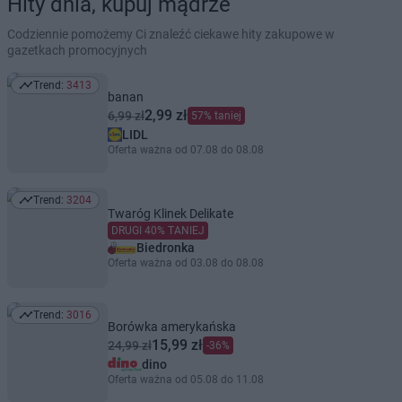
Hity dnia, kupuj mądrze
Codziennie pomożemy Ci znaleźć ciekawe hity zakupowe w
gazetkach promocyjnych
Trend:
3413
Trend: 3413
banan
2,99 zł
6,99 zł
57% taniej
LIDL
Oferta ważna od 07.08 do 08.08
Trend:
3204
Trend: 3204
Twaróg Klinek Delikate
DRUGI 40% TANIEJ
Biedronka
Oferta ważna od 03.08 do 08.08
Trend:
3016
Trend: 3016
Borówka amerykańska
15,99 zł
24,99 zł
-36%
dino
Oferta ważna od 05.08 do 11.08