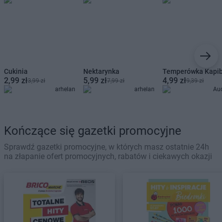
Cukinia
Nektarynka
Temperówka Kapi
2,99 zł
5,99 zł
4,99 zł
3,99 zł
7,99 zł
9,39 zł
arhelan
arhelan
Au
Kończące się gazetki promocyjne
Sprawdź gazetki promocyjne, w których masz ostatnie 24h
na złapanie ofert promocyjnych, rabatów i ciekawych okazji