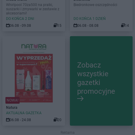
Whirlpool 70za500 na pralki,
Biedronkowe oszczędności
suszarki i zmywarki w zestawie z
akcesoriami!
DO KOŃCA 2 DNI
DO KOŃCA 1 DZIEŃ
06.08 - 09.08
15
06.08 - 08.08
14
Zobacz
wszystkie
gazetki
promocyjne
NOWA!
Natura
AKTUALNA GAZETKA
06.08 - 24.08
20
Reklama