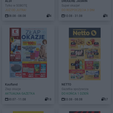
ALDI
DROGERIE JASMIN
Tylko w SOBOTĘ
Super okazje!
JUŻ OD JUTRA!
DO ROZPOCZĘCIA 3 DNI
08.08 - 08.08
4
10.08 - 31.08
8
Kaufland
NETTO
Złap okazje
Gazetka spożywcza
AKTUALNA GAZETKA
DO KOŃCA 1 DZIEŃ
30.07 - 11.08
18
03.08 - 08.08
37