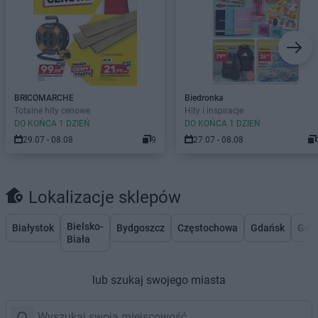
BRICOMARCHE
Biedronka
Totalne hity cenowe
Hity i inspiracje
DO KOŃCA 1 DZIEŃ
DO KOŃCA 1 DZIEŃ
29.07 - 08.08
9
27.07 - 08.08
Lokalizacje sklepów
Bielsko-
Białystok
Bydgoszcz
Częstochowa
Gdańsk
Gdy
Biała
lub szukaj swojego miasta