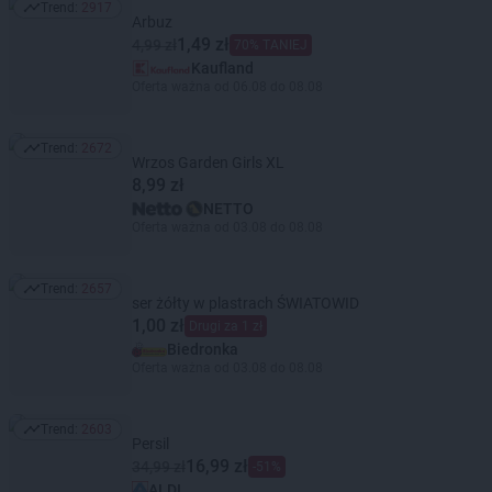
Trend:
2917
Trend: 2917
Arbuz
1,49 zł
4,99 zł
70% TANIEJ
Kaufland
Oferta ważna od 06.08 do 08.08
Trend:
2672
Trend: 2672
Wrzos Garden Girls XL
8,99 zł
NETTO
Oferta ważna od 03.08 do 08.08
Trend:
2657
Trend: 2657
ser żółty w plastrach ŚWIATOWID
1,00 zł
Drugi za 1 zł
Biedronka
Oferta ważna od 03.08 do 08.08
Trend:
2603
Trend: 2603
Persil
16,99 zł
34,99 zł
-51%
ALDI