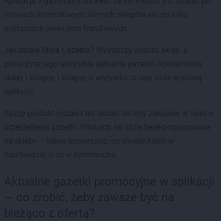
Aplikacja z gazetkami sprawia, że nie musisz już skakać po
stronach internetowych różnych sklepów ani po kilku
aplikacjach wielu sieci handlowych.
Jak działa Moja Gazetka? Wystarczy wybrać sklep, a
zobaczysz jego wszystkie aktualne gazetki! A potem inny
sklep, i kolejny, i kolejny, a wszystko to cały czas w jednej
aplikacji.
Każdy produkt możesz też dodać do listy zakupów w trakcie
przeglądania gazetki. Produkty na liście będę pogrupowane
na sklepy — łatwo sprawdzisz, co chcesz kupić w
Kauflandzie, a co w Intermarche.
Aktualne gazetki promocyjne w aplikacji
— co zrobić, żeby zawsze być na
bieżąco z ofertą?