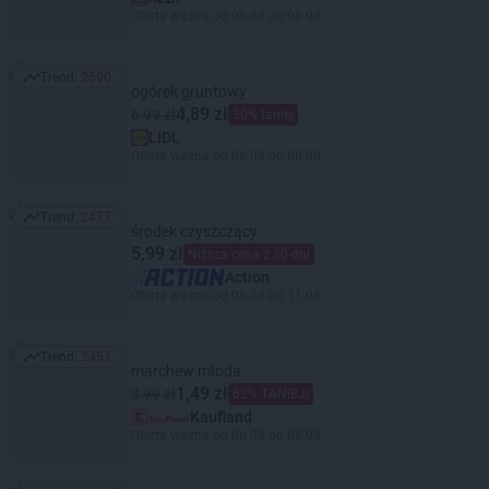
Oferta ważna od 05.08 do 08.08
Trend:
2590
Trend: 2590
ogórek gruntowy
4,89 zł
6,99 zł
30% taniej
LIDL
Oferta ważna od 06.08 do 08.08
Trend:
2477
Trend: 2477
środek czyszczący
5,99 zł
Niższa cena z 30 dni
Action
Oferta ważna od 05.08 do 11.08
Trend:
2451
Trend: 2451
marchew młoda
1,49 zł
3,99 zł
62% TANIEJ!
Kaufland
Oferta ważna od 06.08 do 08.08