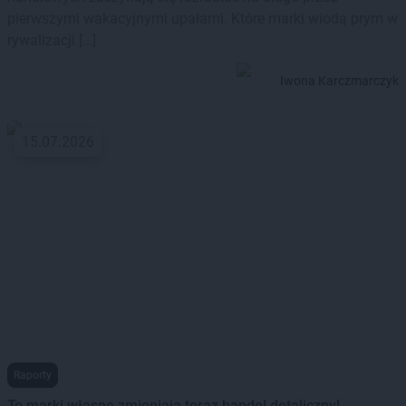
pierwszymi wakacyjnymi upałami. Które marki wiodą prym w
rywalizacji […]
Iwona Karczmarczyk
15.07.2026
Raporty
To marki własne zmieniają teraz handel detaliczny!