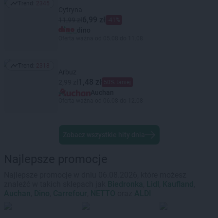
Trend:
2345
Trend: 2345
Cytryna
6,99 zł
11,99 zł
-41%
dino
Oferta ważna od 05.08 do 11.08
Trend:
2318
Trend: 2318
Arbuz
1,48 zł
2,99 zł
50% taniej
Auchan
Oferta ważna od 06.08 do 12.08
Zobacz wszystkie hity dnia
Najlepsze promocje
Najlepsze promocje w dniu 06.08.2026, które możesz
znaleźć w takich sklepach jak
Biedronka
,
Lidl
,
Kaufland
,
Auchan
,
Dino
,
Carrefour
,
NETTO
oraz
ALDI