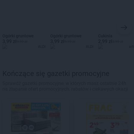
Ogórki gruntowe
Ogórki gruntowe
Cukinia
3,99 zł
3,99 zł
2,99 zł
9,99 zł
9,99 zł
3,99 zł
ALDI
ALDI
ar
Kończące się gazetki promocyjne
Sprawdź gazetki promocyjne, w których masz ostatnie 24h
na złapanie ofert promocyjnych, rabatów i ciekawych okazji