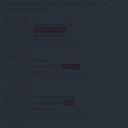
Codziennie pomożemy Ci znaleźć ciekawe hity zakupowe w
gazetkach promocyjnych
Trend:
3223
Trend: 3223
Twaróg Klinek Delikate
DRUGI 40% TANIEJ
Biedronka
Oferta ważna od 03.08 do 08.08
Trend:
3138
Trend: 3138
papryka
5,99 zł
12,99 zł
53% taniej
LIDL
Oferta ważna od 06.08 do 08.08
Trend:
3006
Trend: 3006
Borówka amerykańska
15,99 zł
24,99 zł
-36%
dino
Oferta ważna od 05.08 do 11.08