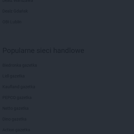
Dealz Warszawa
Dealz Gdańsk
OBI Lublin
Popularne sieci handlowe
Biedronka gazetka
Lidl gazetka
Kaufland gazetka
PEPCO gazetka
Netto gazetka
Dino gazetka
Action gazetka