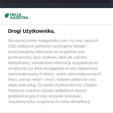
Euro Sklep
Jelenia Góra
Euro Sklep
Kamieniec
Masz sugestie lub pytania?
Euro Sklep
Kamienna Góra
Euro Sklep
Kaniów
Napisz do nas:
support@mojagazetka.com
Drogi Użytkowniku,
Euro Sklep
Karpacz
Współpraca z nami
Euro Sklep
Katowice
Na naszej stronie mojagazetka.com, my oraz naszych
Euro Sklep
Kęty
Zobacz szczegóły
1162 zaufanych partnerów uzyskujemy dostęp i
Euro Sklep
Kielce
Retail Radar – analiza rynku
przechowujemy informacje na urządzeniu oraz
Euro Sklep
Klecza Górna
przetwarzamy dane osobowe, takie jak unikalne
Euro Sklep
Kłobuck
identyfikatory, standardowe informacje wysyłane przez
Wasze ulubione produkty
Euro Sklep
Kluczewsko
urządzenie czy dane przeglądania w celu zapewniania
Euro Sklep
Kobielice
spersonalizowanych reklam, wybór spersonalizowanych
Regulamin serwisu i polityka prywatności
Euro Sklep
Kolbuszowa
treści, pomiar reklam i treści, badanie odbiorców oraz
ulepszanie usług. Za zgodą Użytkownika my i Zaufani
Euro Sklep
Kolbuszowa Dolna
Mapa strony
Partnerzy możemy używać dokładnych danych
Euro Sklep
Kończyce Wielkie
geolokalizacyjnych oraz aktywnie skanować
Euro Sklep
Koniaków
Zawsze najnowsze gazetki w naszej
Wszystkie miasta z lokalizacjami sklepów
charakterystykę urządzenia do celów identyfikacji.
Euro Sklep
Końskie
Ponieważ cenimy Twoją prywatność, prosimy o zgodę na
aplikacji
Euro Sklep
Koszyce Małe
korzystanie z tych technologii poprzez kliknięcie