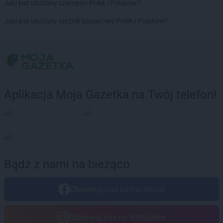
Jaki jest ulubiony szampon Polek i Polaków?
Euro Sklep
Igołomia
Euro Sklep
Ilkowice
Jaki jest ulubiony ręcznik papierowy Polek i Polaków?
Euro Sklep
Istebna
Euro Sklep
Iwaniska
Euro Sklep
Izbicko
Euro Sklep
Jadowniki Mokre
Euro Sklep
Jakubowice
Aplikacja Moja Gazetka na Twój telefon!
Euro Sklep
Jarocin
Euro Sklep
Jarosław
Euro Sklep
Jasienica
Euro Sklep
Jasło
Euro Sklep
Jastrzębie-Zdrój
Euro Sklep
Jawor
Bądź z nami na bieżąco
Euro Sklep
Jaworze
Euro Sklep
Jaworzno
Obserwuj nas na Facebook
Euro Sklep
Jedlicze
Euro Sklep
Jedlno Drugie
Euro Sklep
Jędrzejów
Obserwuj nas na Instagram