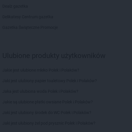
Euro Sklep
Górna Wieś
Dealz gazetka
Euro Sklep
Gorzków
Delikatesy Centrum gazetka
Euro Sklep
Gorzów
Euro Sklep
Gościeradów Ukazowy
Gazetka Świąteczne Promocje
Euro Sklep
Gostyń
Euro Sklep
Grębów
Euro Sklep
Gródek
Ulubione produkty użytkowników
Euro Sklep
Grodziec
Euro Sklep
Grojec
Euro Sklep
Grudziądz
Jakie jest ulubione mleko Polek i Polaków?
Euro Sklep
Grzegorzowice Wielkie
Jaki jest ulubiony papier toaletowy Polek i Polaków?
Euro Sklep
Gumna
Jaka jest ulubiona woda Polek i Polaków?
Euro Sklep
Hanna
Euro Sklep
Harmęże
Jakie są ulubione płatki owsiane Polek i Polaków?
Euro Sklep
Hoczew
Jaki jest ulubiony środek do WC Polek i Polaków?
Euro Sklep
Horyniec-Zdrój
Euro Sklep
Husów
Jaki jest ulubiony żel pod prysznic Polek i Polaków?