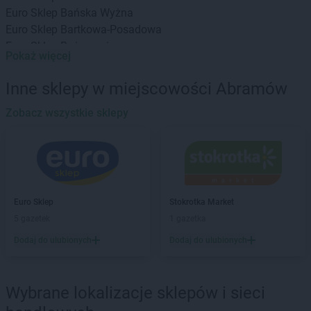
Euro Sklep
Bańska Wyżna
Euro Sklep
Bartkowa-Posadowa
Euro Sklep
Bażanowice
Pokaż więcej
Euro Sklep
Będzin
Euro Sklep
Bielany
Inne sklepy w miejscowości Abramów
Euro Sklep
Bielowicko
Euro Sklep
Zobacz wszystkie sklepy
Bielsko-Biała
Euro Sklep
Bochnia
Euro Sklep
Bodzechów
Euro Sklep
Bogunice
Euro Sklep
Bolestraszyce
Euro Sklep
Borów
Euro Sklep
Stokrotka Market
Euro Sklep
Borzęcin
5 gazetek
1 gazetka
Euro Sklep
Brenna
Dodaj do ulubionych
Dodaj do ulubionych
Euro Sklep
Brzeg
Euro Sklep
Brzeziny
Euro Sklep
Bukowiec
Wybrane lokalizacje sklepów i sieci
Euro Sklep
Bukowno