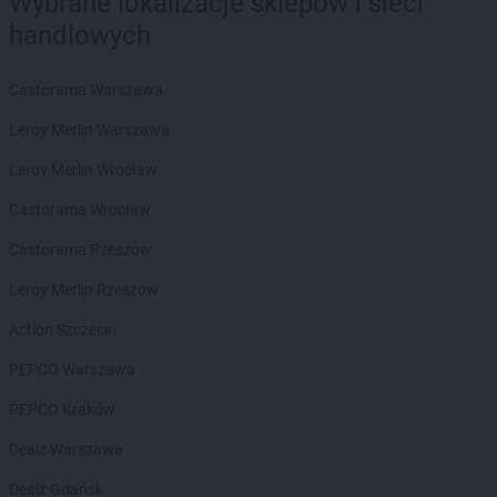
Wybrane lokalizacje sklepów i sieci
Euro Sklep
Busko-Zdrój
handlowych
Euro Sklep
Cedzyna
Euro Sklep
Chęciny
Castorama Warszawa
Euro Sklep
Chełmek
Euro Sklep
Chmielnik
Leroy Merlin Warszawa
Euro Sklep
Chomranice
Leroy Merlin Wrocław
Euro Sklep
Choroń
Euro Sklep
Chrzanów
Castorama Wrocław
Euro Sklep
Cieszanów
Castorama Rzeszów
Euro Sklep
Cieszyn
Euro Sklep
Cisna
Leroy Merlin Rzeszów
Euro Sklep
Czadrów
Action Szczecin
Euro Sklep
Czarków
Euro Sklep
Czarna Wieś
PEPCO Warszawa
Euro Sklep
Czarny Las
PEPCO Kraków
Euro Sklep
Czasław
Euro Sklep
Czchów
Dealz Warszawa
Euro Sklep
Czechowice-Dziedzice
Dealz Gdańsk