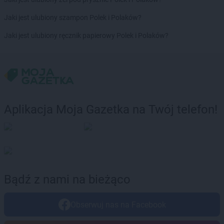
Euro Sklep
Igołomia
Euro Sklep
Ilkowice
Jaki jest ulubiony szampon Polek i Polaków?
Euro Sklep
Istebna
Jaki jest ulubiony ręcznik papierowy Polek i Polaków?
Euro Sklep
Iwaniska
Euro Sklep
Izbicko
Euro Sklep
Jadowniki Mokre
Euro Sklep
Jakubowice
Euro Sklep
Jarocin
Aplikacja Moja Gazetka na Twój telefon!
Euro Sklep
Jarosław
Euro Sklep
Jasienica
Euro Sklep
Jasło
Euro Sklep
Jastrzębie-Zdrój
Euro Sklep
Jawor
Euro Sklep
Jaworze
Bądź z nami na bieżąco
Euro Sklep
Jaworzno
Euro Sklep
Jedlicze
Obserwuj nas na Facebook
Euro Sklep
Jedlno Drugie
Euro Sklep
Jędrzejów