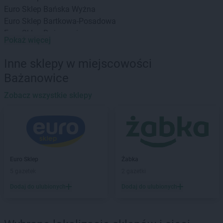
Euro Sklep
Bańska Wyżna
Euro Sklep
Bartkowa-Posadowa
Euro Sklep
Bażanowice
Pokaż więcej
Euro Sklep
Będzin
Euro Sklep
Bielany
Inne sklepy w miejscowości
Euro Sklep
Bielowicko
Bażanowice
Euro Sklep
Bielsko-Biała
Euro Sklep
Bochnia
Zobacz wszystkie sklepy
Euro Sklep
Bodzechów
Euro Sklep
Bogunice
Euro Sklep
Bolestraszyce
Euro Sklep
Borów
Euro Sklep
Borzęcin
Euro Sklep
Żabka
Euro Sklep
Brenna
5 gazetek
2 gazetki
Euro Sklep
Brzeg
Dodaj do ulubionych
Dodaj do ulubionych
Euro Sklep
Brzeziny
Euro Sklep
Bukowiec
Euro Sklep
Bukowno