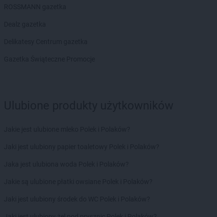
ROSSMANN gazetka
Euro Sklep
Górna Wieś
Euro Sklep
Gorzków
Dealz gazetka
Euro Sklep
Gorzów
Delikatesy Centrum gazetka
Euro Sklep
Gościeradów Ukazowy
Euro Sklep
Gostyń
Gazetka Świąteczne Promocje
Euro Sklep
Grębów
Euro Sklep
Gródek
Euro Sklep
Grodziec
Euro Sklep
Grojec
Ulubione produkty użytkowników
Euro Sklep
Grudziądz
Euro Sklep
Grzegorzowice Wielkie
Jakie jest ulubione mleko Polek i Polaków?
Euro Sklep
Gumna
Jaki jest ulubiony papier toaletowy Polek i Polaków?
Euro Sklep
Hanna
Jaka jest ulubiona woda Polek i Polaków?
Euro Sklep
Harmęże
Euro Sklep
Hoczew
Jakie są ulubione płatki owsiane Polek i Polaków?
Euro Sklep
Horyniec-Zdrój
Jaki jest ulubiony środek do WC Polek i Polaków?
Euro Sklep
Husów
Jaki jest ulubiony żel pod prysznic Polek i Polaków?