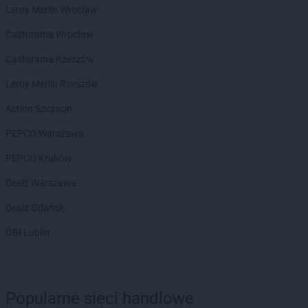
Leroy Merlin Wrocław
Stokrotka Market
Dorohusk-Osada
Stokrotka Market
Drelów
Castorama Wrocław
Stokrotka Market
Drezdenko
Castorama Rzeszów
Stokrotka Market
Drygały
Stokrotka Market
Dzierżoniów
Leroy Merlin Rzeszów
Stokrotka Market
Dziewkowice
Action Szczecin
Stokrotka Market
Elbląg
PEPCO Warszawa
Stokrotka Market
Ełk
PEPCO Kraków
Stokrotka Market
Fabianki
Stokrotka Market
Dealz Warszawa
Filipów
Stokrotka Market
Firlej
Dealz Gdańsk
Stokrotka Market
Frampol
OBI Lublin
Stokrotka Market
Gałków Mały
Stokrotka Market
Garbatka-Letnisko
Stokrotka Market
Gdańsk
Stokrotka Market
Gdynia
Popularne sieci handlowe