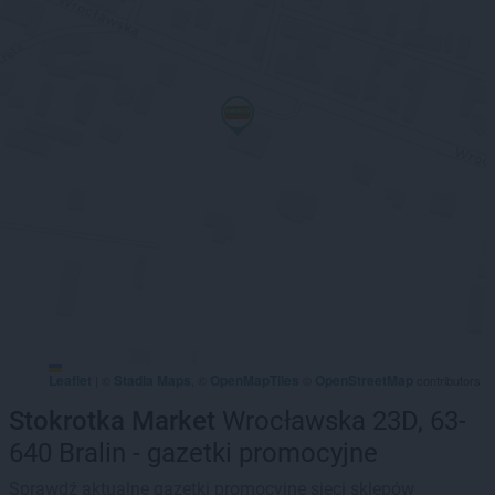
Leaflet
Stadia Maps
OpenMapTiles
OpenStreetMap
|
©
, ©
©
contributors
Stokrotka Market
Wrocławska 23D, 63-
640 Bralin - gazetki promocyjne
Sprawdź aktualne gazetki promocyjne sieci sklepów