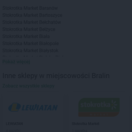
Stokrotka Market
Baranów
Stokrotka Market
Bartoszyce
Stokrotka Market
Bełchatów
Stokrotka Market
Bełżyce
Stokrotka Market
Biała
Stokrotka Market
Białopole
Stokrotka Market
Białystok
Stokrotka Market
Bielsko-Biała
Pokaż więcej
Stokrotka Market
Bierzwnik
Stokrotka Market
Biłgoraj
Inne sklepy w miejscowości Bralin
Stokrotka Market
Biszcza
Stokrotka Market
Zobacz wszystkie sklepy
Błędów
Stokrotka Market
Bodzentyn
Stokrotka Market
Borne Sulinowo
Stokrotka Market
Bralin
Stokrotka Market
Branice
Stokrotka Market
Bratkowice
LEWIATAN
Stokrotka Market
Stokrotka Market
Brzeg
4 gazetki
1 gazetka