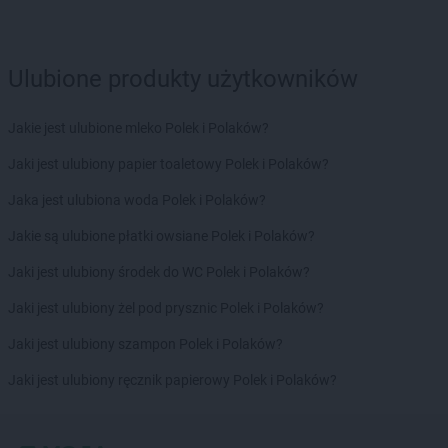
Stokrotka Market
Jaworzno
Stokrotka Market
Jedlińsk
Stokrotka Market
Jedwabno
Ulubione produkty użytkowników
Stokrotka Market
Jejkowice
Stokrotka Market
Józefów
Jakie jest ulubione mleko Polek i Polaków?
Stokrotka Market
Józefów nad Wisłą
Stokrotka Market
Juchnowiec Kościelny
Jaki jest ulubiony papier toaletowy Polek i Polaków?
Jaka jest ulubiona woda Polek i Polaków?
Stokrotka Market
Kalej
Stokrotka Market
Kalisz
Jakie są ulubione płatki owsiane Polek i Polaków?
Stokrotka Market
Kamień
Jaki jest ulubiony środek do WC Polek i Polaków?
Stokrotka Market
Kamionka
Stokrotka Market
Karczmiska Pierwsze
Jaki jest ulubiony żel pod prysznic Polek i Polaków?
Stokrotka Market
Karlino
Jaki jest ulubiony szampon Polek i Polaków?
Stokrotka Market
Karpacz
Stokrotka Market
Katowice
Jaki jest ulubiony ręcznik papierowy Polek i Polaków?
Stokrotka Market
Kcynia
Stokrotka Market
Kędzierzyn-Koźle
Stokrotka Market
Kijany