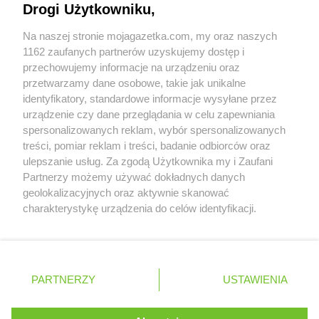
Stokrotka Market
Krasnosielc
Drogi Użytkowniku,
Współpraca z nami
Stokrotka Market
Krasnystaw
Stokrotka Market
Na naszej stronie mojagazetka.com, my oraz naszych
Krośniewice
Zobacz szczegóły
1162 zaufanych partnerów uzyskujemy dostęp i
Stokrotka Market
Krynki
Retail Radar – analiza rynku
przechowujemy informacje na urządzeniu oraz
Stokrotka Market
Krzanowice
przetwarzamy dane osobowe, takie jak unikalne
Stokrotka Market
Krzczonów
identyfikatory, standardowe informacje wysyłane przez
Stokrotka Market
Krzeszów
Wasze ulubione produkty
urządzenie czy dane przeglądania w celu zapewniania
Stokrotka Market
Krzywda
spersonalizowanych reklam, wybór spersonalizowanych
Stokrotka Market
Księżpol
Regulamin serwisu i polityka prywatności
treści, pomiar reklam i treści, badanie odbiorców oraz
Stokrotka Market
Kutno
ulepszanie usług. Za zgodą Użytkownika my i Zaufani
Mapa strony
Partnerzy możemy używać dokładnych danych
Stokrotka Market
Łapiguz
geolokalizacyjnych oraz aktywnie skanować
Stokrotka Market
Łapsze Niżne
Zawsze najnowsze gazetki w naszej
Wszystkie miasta z lokalizacjami sklepów
charakterystykę urządzenia do celów identyfikacji.
Stokrotka Market
Łaziska
Ponieważ cenimy Twoją prywatność, prosimy o zgodę na
aplikacji
Stokrotka Market
Łazy
korzystanie z tych technologii poprzez kliknięcie
Stokrotka Market
Łęczna
„Akceptuję”. Zgoda jest dobrowolna i zawsze możesz ją
+ 1,5 mln zadowolonych kupujących
Stokrotka Market
Łęczyca
zmienić/wycofać klikając przycisk ustawień prywatności
Polska
Czechy
Ukraina
Litwa
Słowacja
Rumunia
PARTNERZY
USTAWIENIA
Stokrotka Market
znajdujący się w lewym dolnym rogu strony
Łęg Tarnowski
Stokrotka Market
Łękawica
. Niektóre rodzaje przetwarzania danych nie wymagają