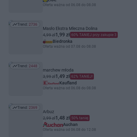
Oferta ważna od 06.08 do 08.08
Trend:
2736
Trend: 2736
Masło Ekstra Mleczna Dolina
1,99 zł
4,99 zł
60% TANIEJ przy zakupie 3
Biedronka
Oferta ważna od 07.08 do 08.08
Trend:
2448
Trend: 2448
marchew młoda
1,49 zł
3,99 zł
62% TANIEJ!
Kaufland
Oferta ważna od 06.08 do 08.08
Trend:
2369
Trend: 2369
Arbuz
1,48 zł
2,99 zł
50% taniej
Auchan
Oferta ważna od 06.08 do 12.08