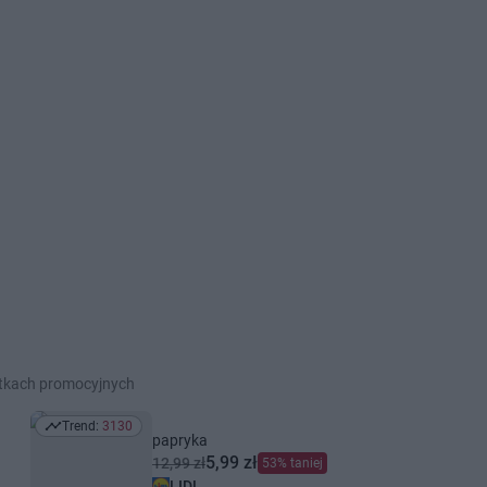
etkach promocyjnych
Trend:
3130
Trend: 3130
papryka
5,99 zł
12,99 zł
53% taniej
LIDL