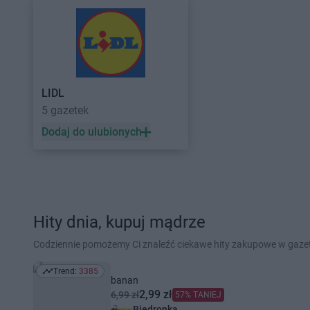
LIDL
5 gazetek
Dodaj do ulubionych
Hity dnia, kupuj mądrze
Codziennie pomożemy Ci znaleźć ciekawe hity zakupowe w gaz
Trend:
3385
Trend: 3385
banan
2,99 zł
6,99 zł
57% TANIEJ
Biedronka