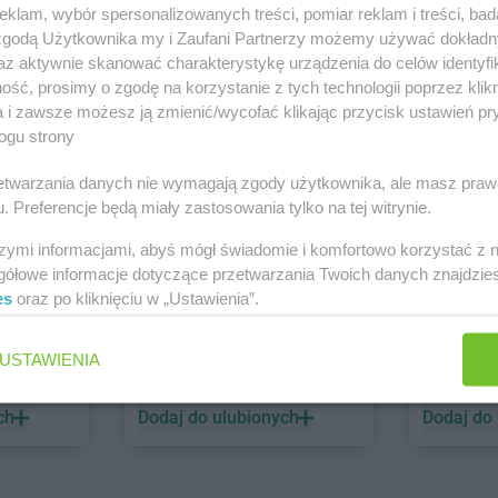
klam, wybór spersonalizowanych treści, pomiar reklam i treści, bad
 zgodą Użytkownika my i Zaufani Partnerzy możemy używać dokład
PEPCO
dino
az aktywnie skanować charakterystykę urządzenia do celów identyfi
ść, prosimy o zgodę na korzystanie z tych technologii poprzez klikn
1 gazetka
2 gazetki
a i zawsze możesz ją zmienić/wycofać klikając przycisk ustawień pr
ch
Dodaj do ulubionych
Dodaj do
ogu strony
rzetwarzania danych nie wymagają zgody użytkownika, ale masz praw
. Preferencje będą miały zastosowania tylko na tej witrynie.
szymi informacjami, abyś mógł świadomie i komfortowo korzystać z
gółowe informacje dotyczące przetwarzania Twoich danych znajdzi
es
oraz po kliknięciu w „Ustawienia”.
ALDI
Biedronk
USTAWIENIA
6 gazetek
12 gazet
ch
Dodaj do ulubionych
Dodaj do