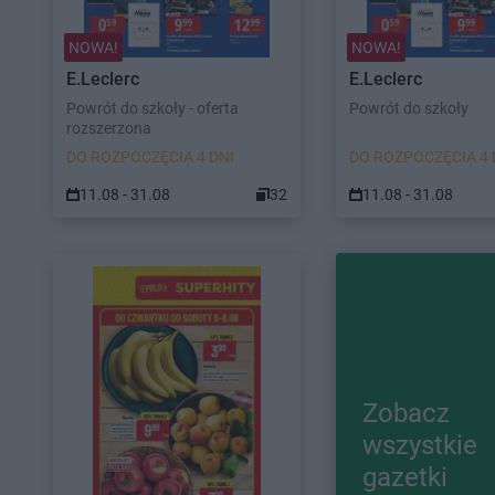
NOWA!
NOWA!
E.Leclerc
E.Leclerc
Powrót do szkoły - oferta
Powrót do szkoły
rozszerzona
DO ROZPOCZĘCIA 4 DNI
DO ROZPOCZĘCIA 4 
11.08 - 31.08
32
11.08 - 31.08
Zobacz
wszystkie
gazetki