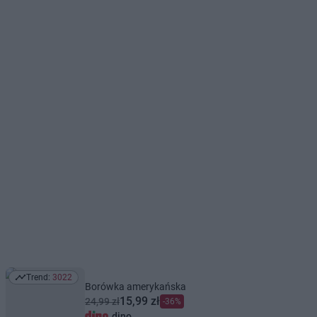
Trend:
3022
Trend: 3022
Borówka amerykańska
15,99 zł
24,99 zł
-36%
dino