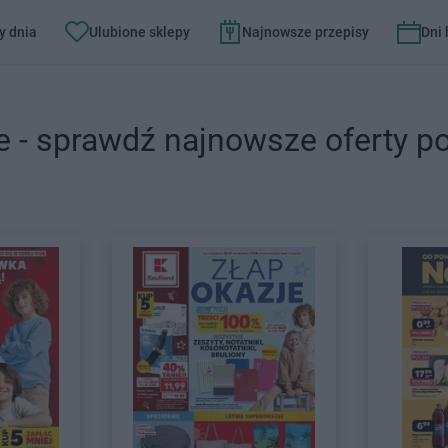
y dnia
Ulubione sklepy
Najnowsze przepisy
Dni
e - sprawdź najnowsze oferty p