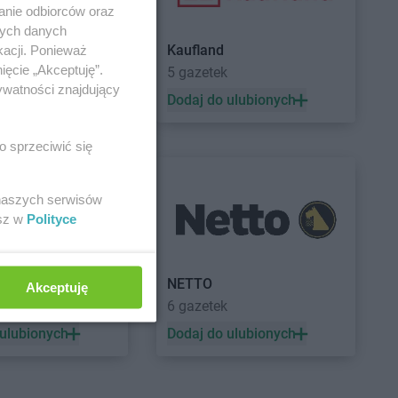
anie odbiorców oraz
nych danych
Kaufland
kacji. Ponieważ
ięcie „Akceptuję”.
5 gazetek
ywatności znajdujący
 ulubionych
Dodaj do ulubionych
o sprzeciwić się
 naszych serwisów
esz w
Polityce
a
NETTO
Akceptuję
ek
6 gazetek
 ulubionych
Dodaj do ulubionych