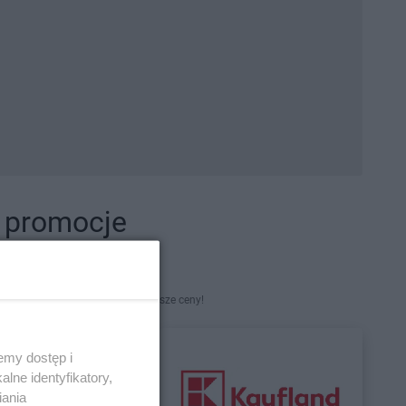
i promocje
kety. Najlepsze promocje i najniższe ceny!
emy dostęp i
lne identyfikatory,
iania