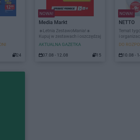
NOWA!
NOWA!
Media Markt
NETTO
☀️Letnia ZestawoMania!☀️
Temat tyg
Kupuj w zestawach i oszczędzaj
i organizacj
DNI
AKTUALNA GAZETKA
DO ROZPO
24
07.08 - 12.08
15
10.08 - 