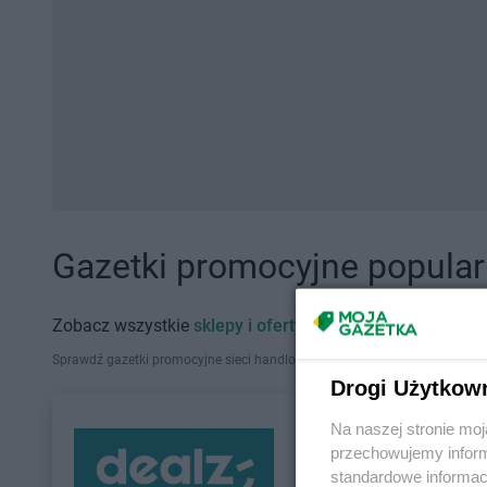
Gazetki promocyjne popularn
Zobacz wszystkie
sklepy i oferty promocyjne
Sprawdź gazetki promocyjne sieci handlowych, które działają w Polsce. Zna
Drogi Użytkow
Na naszej stronie mo
przechowujemy informa
standardowe informac