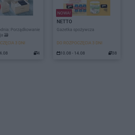
NOWA!
NETTO
odnia: Porządkowanie
Gazetka spożywcza
a 🗃️
CZĘCIA 3 DNI
DO ROZPOCZĘCIA 3 DNI
14.08
4
10.08 - 14.08
38