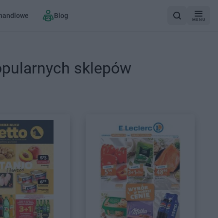
 handlowe
Blog
MENU
opularnych sklepów