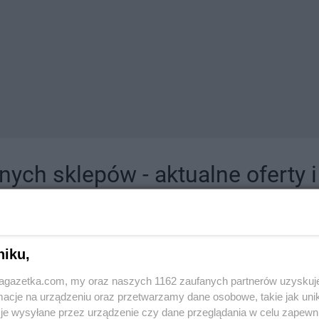
ych sklepów - aktualne oferty 
jdziesz tutaj sklepy należące do lokalnych sieci oraz duże, znane super- i hipermar
niku,
jagazetka.com, my oraz naszych 1162 zaufanych partnerów uzyskuj
cje na urządzeniu oraz przetwarzamy dane osobowe, takie jak unika
je wysyłane przez urządzenie czy dane przeglądania w celu zapewn