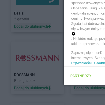
spersonalizowanych re
ulepszanie usług. Za
Dealz
POLOmarket
geolokalizacyjnych or
cenimy Twoją prywatno
2 gazetki
11 gazetek
Zgoda jest dobrowoln
Dodaj do ulubionych
Dodaj do ulubiony
się w lewym dolnym r
. Niektóre rodzaje p
takiemu przetwarzaniu
Zapoznaj się z poniż
internetowych. Szcze
Prywatności
i
Cooki
ROSSMANN
Auchan
PARTNERZY
Brak gazetek
5 gazetek
Dodaj do ulubionych
Dodaj do ulubiony