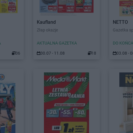
Kaufland
NETTO
Złap okazje
Gazetka s
A
AKTUALNA GAZETKA
DO KOŃCA
36
30.07 - 11.08
18
03.08 - 