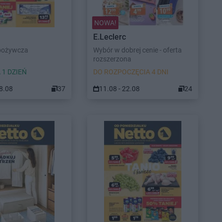
NOWA!
E.Leclerc
pożywcza
Wybór w dobrej cenie - oferta
rozszerzona
 1 DZIEŃ
DO ROZPOCZĘCIA 4 DNI
08.08
37
11.08 - 22.08
24