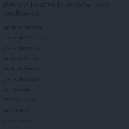
Wybrane lokalizacje sklepów i sieci
Euro Sklep
Bukowno
handlowych
Euro Sklep
Busko-Zdrój
Euro Sklep
Cedzyna
Castorama Warszawa
Euro Sklep
Chęciny
Leroy Merlin Warszawa
Euro Sklep
Chełmek
Euro Sklep
Chmielnik
Leroy Merlin Wrocław
Euro Sklep
Chomranice
Castorama Wrocław
Euro Sklep
Choroń
Euro Sklep
Chrzanów
Castorama Rzeszów
Euro Sklep
Cieszanów
Leroy Merlin Rzeszów
Euro Sklep
Cieszyn
Euro Sklep
Cisna
Action Szczecin
Euro Sklep
Czadrów
PEPCO Warszawa
Euro Sklep
Czarków
Euro Sklep
Czarna Wieś
PEPCO Kraków
Euro Sklep
Czarny Las
Dealz Warszawa
Euro Sklep
Czasław
Euro Sklep
Czchów