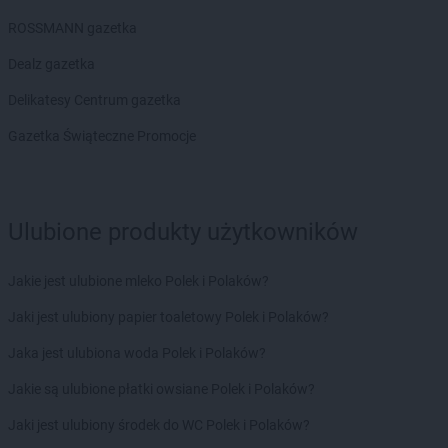
Euro Sklep
Góra Motyczna
ROSSMANN gazetka
Euro Sklep
Górki
Euro Sklep
Górna Wieś
Dealz gazetka
Euro Sklep
Gorzków
Delikatesy Centrum gazetka
Euro Sklep
Gorzów
Euro Sklep
Gościeradów Ukazowy
Gazetka Świąteczne Promocje
Euro Sklep
Gostyń
Euro Sklep
Grębów
Euro Sklep
Gródek
Ulubione produkty użytkowników
Euro Sklep
Grodziec
Euro Sklep
Grojec
Euro Sklep
Grudziądz
Jakie jest ulubione mleko Polek i Polaków?
Euro Sklep
Grzegorzowice Wielkie
Jaki jest ulubiony papier toaletowy Polek i Polaków?
Euro Sklep
Gumna
Jaka jest ulubiona woda Polek i Polaków?
Euro Sklep
Hanna
Euro Sklep
Harmęże
Jakie są ulubione płatki owsiane Polek i Polaków?
Euro Sklep
Hoczew
Jaki jest ulubiony środek do WC Polek i Polaków?
Euro Sklep
Horyniec-Zdrój