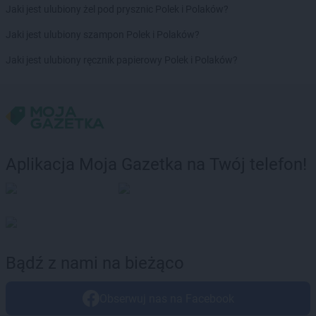
Euro Sklep
Husów
Jaki jest ulubiony żel pod prysznic Polek i Polaków?
Jaki jest ulubiony szampon Polek i Polaków?
Euro Sklep
Igołomia
Euro Sklep
Ilkowice
Jaki jest ulubiony ręcznik papierowy Polek i Polaków?
Euro Sklep
Istebna
Euro Sklep
Iwaniska
Euro Sklep
Izbicko
Euro Sklep
Jadowniki Mokre
Euro Sklep
Jakubowice
Aplikacja Moja Gazetka na Twój telefon!
Euro Sklep
Jarocin
Euro Sklep
Jarosław
Euro Sklep
Jasienica
Euro Sklep
Jasło
Euro Sklep
Jastrzębie-Zdrój
Euro Sklep
Jawor
Bądź z nami na bieżąco
Euro Sklep
Jaworze
Euro Sklep
Jaworzno
Obserwuj nas na Facebook
Euro Sklep
Jedlicze