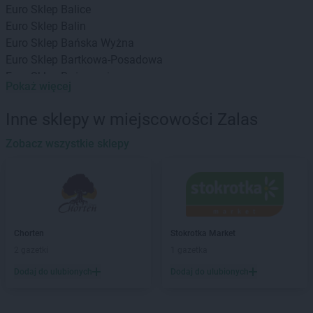
Euro Sklep
Balice
Euro Sklep
Balin
Euro Sklep
Bańska Wyżna
Euro Sklep
Bartkowa-Posadowa
Euro Sklep
Bażanowice
Pokaż więcej
Euro Sklep
Będzin
Euro Sklep
Bielany
Inne sklepy w miejscowości Zalas
Euro Sklep
Bielowicko
Euro Sklep
Zobacz wszystkie sklepy
Bielsko-Biała
Euro Sklep
Bochnia
Euro Sklep
Bodzechów
Euro Sklep
Bogunice
Euro Sklep
Bolestraszyce
Euro Sklep
Borów
Chorten
Stokrotka Market
Euro Sklep
Borzęcin
2 gazetki
1 gazetka
Euro Sklep
Brenna
Dodaj do ulubionych
Dodaj do ulubionych
Euro Sklep
Brzeg
Euro Sklep
Brzeziny
Euro Sklep
Bukowiec