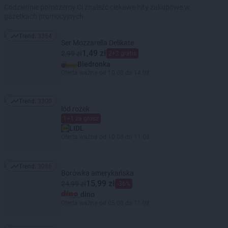
Codziennie pomożemy Ci znaleźć ciekawe hity zakupowe w
gazetkach promocyjnych
Trend:
3354
Trend: 3354
Ser Mozzarella Delikate
1,49 zł
2,99 zł
2+2 gratis
Biedronka
Oferta ważna od 10.08 do 14.08
Trend:
3300
Trend: 3300
lód rożek
1+1 za grosz
LIDL
Oferta ważna od 10.08 do 11.08
Trend:
3086
Trend: 3086
Borówka amerykańska
15,99 zł
24,99 zł
-36%
dino
Oferta ważna od 05.08 do 11.08