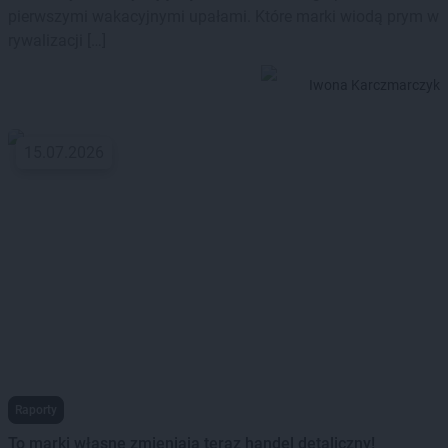
pierwszymi wakacyjnymi upałami. Które marki wiodą prym w
rywalizacji […]
Iwona Karczmarczyk
15.07.2026
Raporty
To marki własne zmieniają teraz handel detaliczny!