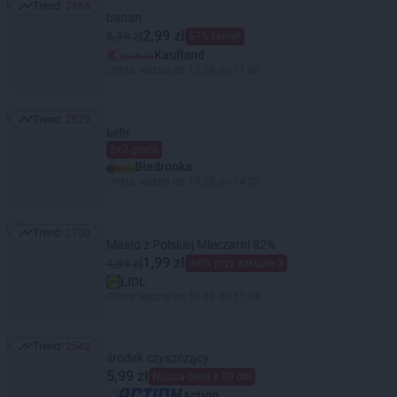
Trend:
2868
Trend: 2868
banan
2,99 zł
6,99 zł
57% taniej!
Kaufland
Oferta ważna od 10.08 do 11.08
Trend:
2829
Trend: 2829
kefir
2+2 gratis
Biedronka
Oferta ważna od 10.08 do 14.08
Trend:
2750
Trend: 2750
Masło z Polskiej Mleczarni 82%
1,99 zł
4,99 zł
-60% przy zakupie 3
LIDL
Oferta ważna od 10.08 do 11.08
Trend:
2542
Trend: 2542
środek czyszczący
5,99 zł
Niższa cena z 30 dni
Action