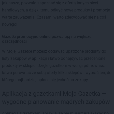
jak nasza, pozwala zapoznać się z ofertą innych sieci
handlowych, a dzięki temu odkryć nowe produkty i promocje
warte zauważenia. Czasami warto zdecydować się na coś
nowego!
Gazetki promocyjne online pozwalają na większe
oszczędności
W Mojej Gazetce możesz dodawać upatrzone produkty do
listy zakupów w aplikacji i łatwo odnajdywać przecenione
produkty w sklepie. Dzięki gazetkom w wersji pdf również
łatwo porównać ze sobą oferty kilku sklepów i wybrać ten, do
którego najbardziej opłaca się jechać na zakupy.
Aplikacja z gazetkami Moja Gazetka —
wygodne planowanie mądrych zakupów
Aplikacja z gazetkami sprawia, że nie musisz już skakać po