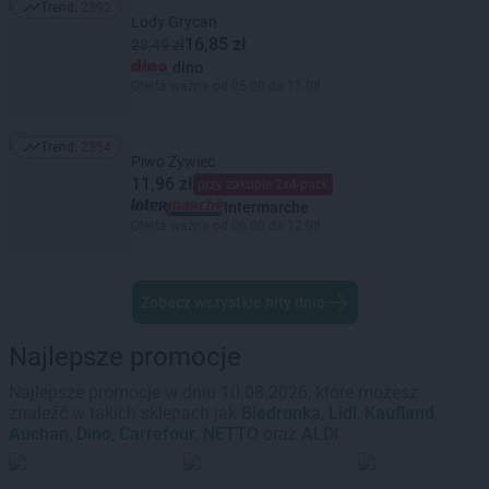
Trend:
2392
Trend: 2392
Lody Grycan
16,85 zł
23,49 zł
dino
Oferta ważna od 05.08 do 11.08
Trend:
2354
Trend: 2354
Piwo Żywiec
11,96 zł
przy zakupie 2x4-pack
Intermarche
Oferta ważna od 06.08 do 12.08
Zobacz wszystkie hity dnia
Najlepsze promocje
Najlepsze promocje w dniu 10.08.2026, które możesz
znaleźć w takich sklepach jak
Biedronka
,
Lidl
,
Kaufland
,
Auchan
,
Dino
,
Carrefour
,
NETTO
oraz
ALDI