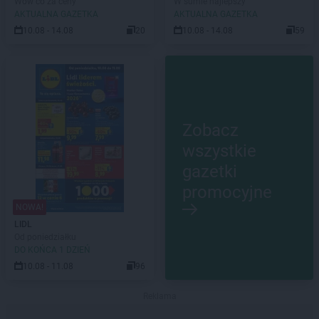
Wow co za ceny
W sumie najlepszy
AKTUALNA GAZETKA
AKTUALNA GAZETKA
10.08 - 14.08
20
10.08 - 14.08
59
Zobacz
wszystkie
gazetki
promocyjne
NOWA!
LIDL
Od poniedziałku
DO KOŃCA 1 DZIEŃ
10.08 - 11.08
96
Reklama