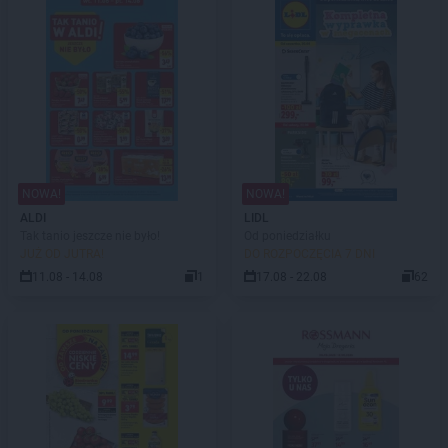
NOWA!
NOWA!
ALDI
LIDL
Tak tanio jeszcze nie było!
Od poniedziałku
JUŻ OD JUTRA!
DO ROZPOCZĘCIA 7 DNI
11.08 - 14.08
1
17.08 - 22.08
62