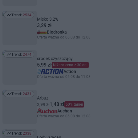
Trend:
2534
Trend: 2534
Mleko 3,2%
3,29 zł
Biedronka
Oferta ważna od 06.08 do 12.08
Trend:
2474
Trend: 2474
środek czyszczący
5,99 zł
Niższa cena z 30 dni
Action
Oferta ważna od 05.08 do 11.08
Trend:
2431
Trend: 2431
Arbuz
1,48 zł
2,99 zł
50% taniej
Auchan
Oferta ważna od 06.08 do 12.08
Trend:
2338
Trend: 2338
Lody Grycan