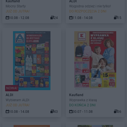
Kaufland
ALDI
Mocny Starty
Wygodna odzież i nie tylko!
JUŻ OD JUTRA!
DO ROZPOCZĘCIA 2 DNI
10.08 - 12.08
24
11.08 - 14.08
15
NOWA!
ALDI
Kaufland
Wybieram ALDI
Wyprawka z klasą
JUŻ OD JUTRA!
DO KOŃCA 2 DNI
10.08 - 14.08
43
30.07 - 11.08
36