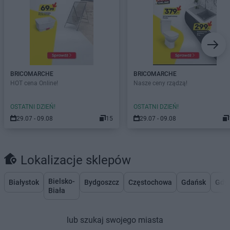
BRICOMARCHE
BRICOMARCHE
HOT cena Online!
Nasze ceny rządzą!
OSTATNI DZIEŃ!
OSTATNI DZIEŃ!
29.07 - 09.08
15
29.07 - 09.08
Lokalizacje sklepów
Bielsko-
Białystok
Bydgoszcz
Częstochowa
Gdańsk
Gdy
Biała
lub szukaj swojego miasta