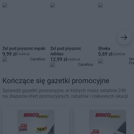
Żel pod prysznic męski
Żel pod prysznic
Śliwka
9,99 zł
5,69 zł
Adidas
11,99 zł
22,90 zł
12,99 zł
Sp
Carrefour
14,99 zł
Pr
Carrefour
Kończące się gazetki promocyjne
Sprawdź gazetki promocyjne, w których masz ostatnie 24h
na złapanie ofert promocyjnych, rabatów i ciekawych okazji