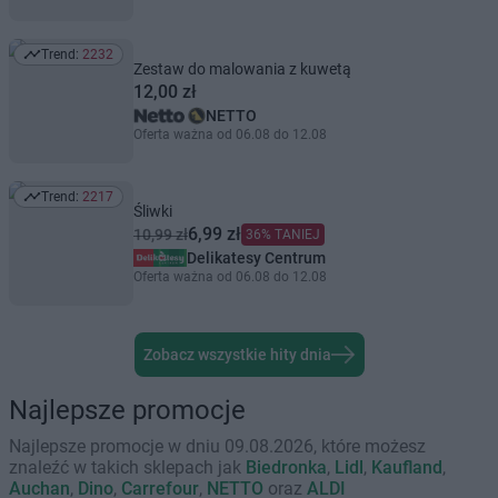
Trend:
2232
Trend: 2232
Zestaw do malowania z kuwetą
12,00 zł
NETTO
Oferta ważna od 06.08 do 12.08
Trend:
2217
Trend: 2217
Śliwki
6,99 zł
10,99 zł
36% TANIEJ
Delikatesy Centrum
Oferta ważna od 06.08 do 12.08
Zobacz wszystkie hity dnia
Najlepsze promocje
Najlepsze promocje w dniu 09.08.2026, które możesz
znaleźć w takich sklepach jak
Biedronka
,
Lidl
,
Kaufland
,
Auchan
,
Dino
,
Carrefour
,
NETTO
oraz
ALDI