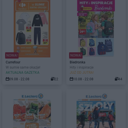
NOWA!
NOWA!
Carrefour
Biedronka
W sumie same okazje!
Hity i inspiracje
AKTUALNA GAZETKA
JUŻ OD JUTRA!
09.08 - 22.08
22
10.08 - 22.08
44