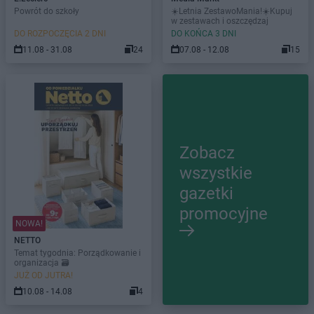
Powrót do szkoły
☀️Letnia ZestawoMania!☀️Kupuj
w zestawach i oszczędzaj
DO ROZPOCZĘCIA 2 DNI
DO KOŃCA 3 DNI
11.08 - 31.08
24
07.08 - 12.08
15
Zobacz
wszystkie
gazetki
promocyjne
NOWA!
NETTO
Temat tygodnia: Porządkowanie i
organizacja 🗃️
JUŻ OD JUTRA!
10.08 - 14.08
4