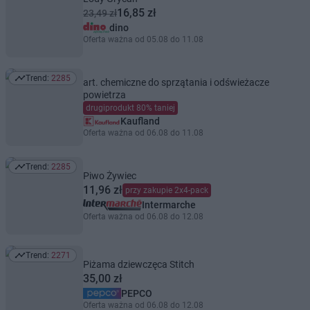
16,85 zł
23,49 zł
dino
Oferta ważna od 05.08 do 11.08
Trend:
2285
art. chemiczne do sprzątania i odświeżacze
Trend: 2285
powietrza
drugiprodukt 80% taniej
Kaufland
Oferta ważna od 06.08 do 11.08
Trend:
2285
Trend: 2285
Piwo Żywiec
11,96 zł
przy zakupie 2x4-pack
Intermarche
Oferta ważna od 06.08 do 12.08
Trend:
2271
Trend: 2271
Piżama dziewczęca Stitch
35,00 zł
PEPCO
Oferta ważna od 06.08 do 12.08