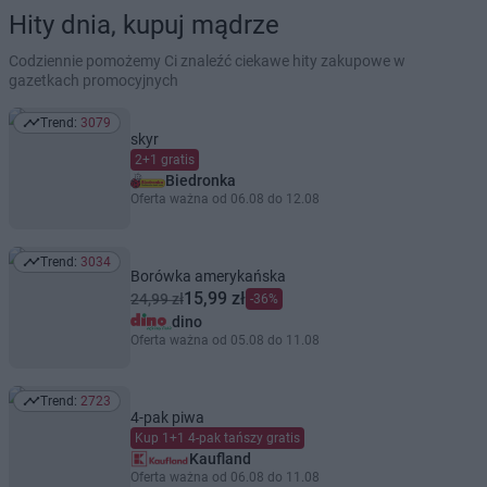
Hity dnia, kupuj mądrze
Codziennie pomożemy Ci znaleźć ciekawe hity zakupowe w
gazetkach promocyjnych
Trend:
3079
Trend: 3079
skyr
2+1 gratis
Biedronka
Oferta ważna od 06.08 do 12.08
Trend:
3034
Trend: 3034
Borówka amerykańska
15,99 zł
24,99 zł
-36%
dino
Oferta ważna od 05.08 do 11.08
Trend:
2723
Trend: 2723
4-pak piwa
Kup 1+1 4-pak tańszy gratis
Kaufland
Oferta ważna od 06.08 do 11.08